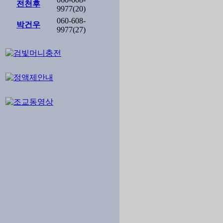
전천후
9977(20)
060-608-
박건우
9977(27)