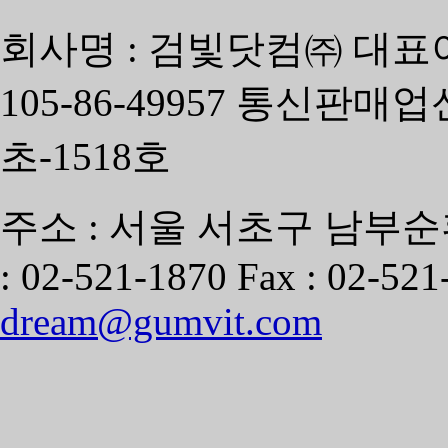
회사명 : 검빛닷컴㈜ 대표
105-86-49957 통신판매
초-1518호
주소 : 서울 서초구 남부순환
: 02-521-1870 Fax : 02-521
dream@gumvit.com