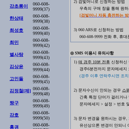
2) 검빛머니로 신청하는 방법
060-608-
강초롱이
우측의 구매 창을 통해 원
9999(37)
[검빛머니 자동 충전하는 방
060-608-
한상태
9999(38)
060-608-
3) 060 ARS로 신청하는 방법
최성호
9999(40)
060-608-9999 전화 후
060-608-
최민
9999(42)
060-608-
◎ SMS 이용시 유의사항
별사탕
9999(43)
1)
매 경주 10분 전후
신청하신 
060-608-
김상윤
경주6분전까지 문자메세지 도
9999(44)
(경주 이후 연락주시면 조치
060-608-
고인돌
9999(45)
060-608-
2) 문자수신이 안되는 경우
스
김정철[제]
9999(48)
간혹 특정 단어가 걸리거나
060-608-
짱구
문자메세지 > 설정 > 번호
9999(49)
060-608-
강호
9999(50)
3) 문자 변경을 원하시는 경우
060-608-
유선상으론 변경이 안되니 
홍권