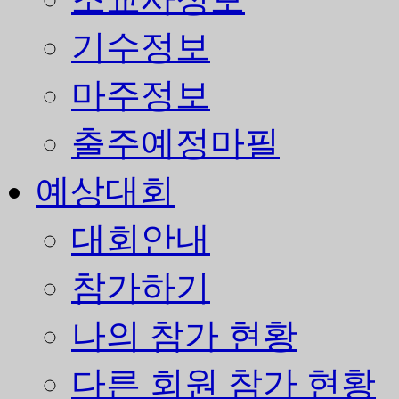
기수정보
마주정보
출주예정마필
예상대회
대회안내
참가하기
나의 참가 현황
다른 회원 참가 현황