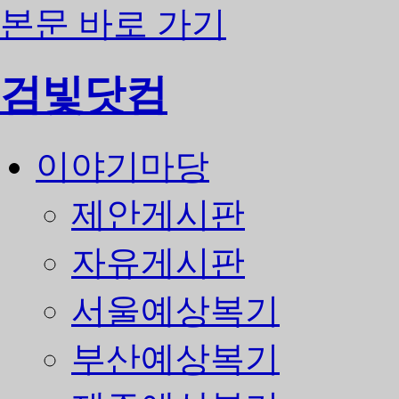
본문 바로 가기
검빛닷컴
이야기마당
제안게시판
자유게시판
서울예상복기
부산예상복기