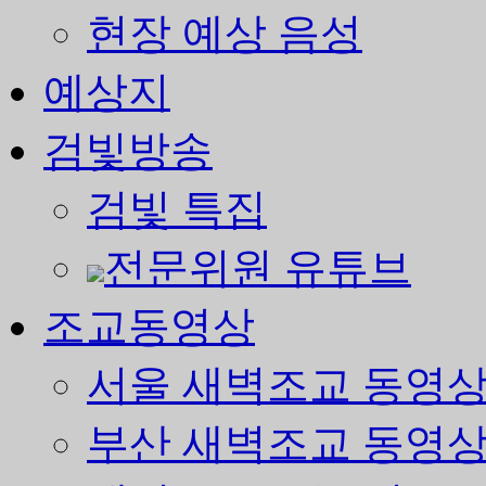
현장 예상 음성
예상지
검빛방송
검빛 특집
전문위원 유튜브
조교동영상
서울 새벽조교 동영
부산 새벽조교 동영