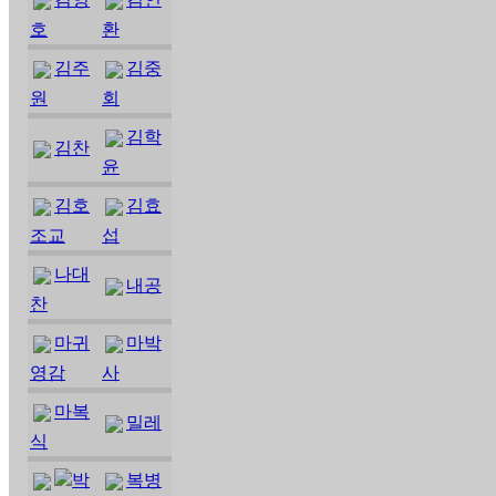
호
환
김주
김중
원
회
김학
김찬
윤
김호
김효
조교
섭
나대
내공
찬
마귀
마박
영감
사
마복
밀레
식
박
복병