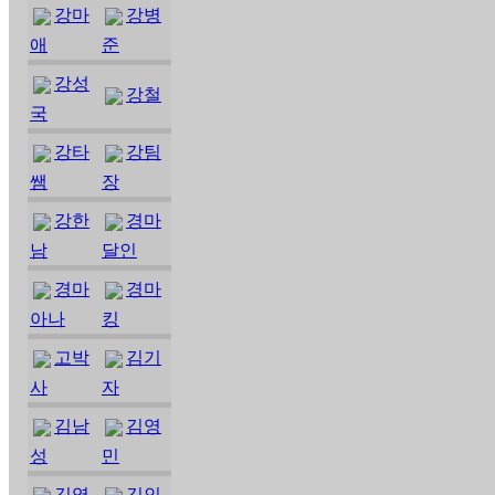
강마
강병
애
준
강성
강철
국
강타
강팀
쌤
장
강한
경마
남
달인
경마
경마
아나
킹
고박
김기
사
자
김남
김영
성
민
김영
김인