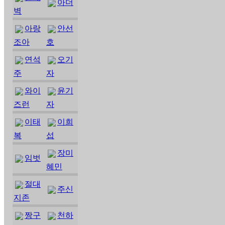
아더
벽
아랑
안선
조아
호
연석
오기
주
자
와이
윤기
즈런
자
이태
이희
복
섭
장미
임벗
혜민
절대
주신
지존
짱구
천하