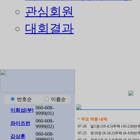
관심회원
대회결과
번호순
이름순
060-608-
이희섭[부]
9999(01)
* 주요 적중 내역
060-608-
와이즈런
9999(02)
07-26
일1경 (10-4,5)주력 (10-2,8)
07-25
토10경 (6-10,2)주력 (6-4,9)
060-608-
김상훈
9999(03)
07-18
제토4경 (9-5,6)주력 (9-10,3