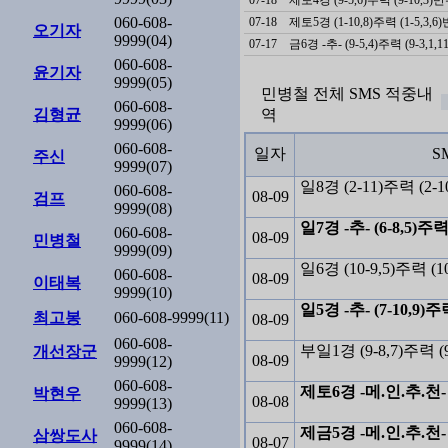
060-608-
07-18
제토5경 (1-10,8)주력 (1-5,3,
오기자
9999(04)
07-17
금6경 -추- (9-5,4)주력 (9-3,1
060-608-
윤기자
9999(05)
민병철
전체
SMS 적중내
060-608-
김형균
역
9999(06)
060-608-
일자
S
주신
9999(07)
일8경 (2-11)주력 (2-
060-608-
08-09
검프
9999(08)
일7경 -추- (6-8,5)주
060-608-
08-09
민병철
9999(09)
일6경 (10-9,5)주력 (
060-608-
08-09
이태복
9999(10)
일5경 -추- (7-10,9)주
최고봉
060-608-9999(11)
08-09
060-608-
부일1경 (9-8,7)주력 (
개선장군
08-09
9999(12)
060-608-
제토6경 -메.인.추.천- (
박현우
08-08
9999(13)
060-608-
제금5경 -메.인.추.천- (
삼쌍도사
08-07
9999(14)