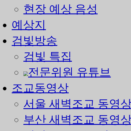
현장 예상 음성
예상지
검빛방송
검빛 특집
전문위원 유튜브
조교동영상
서울 새벽조교 동영
부산 새벽조교 동영