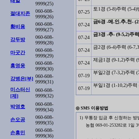
태일
9999(25)
토1경 (5-8)주력 (5-
060-608-
07-25
절대지존
9999(26)
금6경 -메.인.추.천- (2
060-608-
07-24
황비용
9999(27)
금3경 -추- (9-5,2)주
060-608-
07-24
강두방
9999(28)
금2경 (6-4)주력 (6-7
060-608-
07-24
마굿간
9999(29)
제금1경 (9-1,2)주력 (
07-24
060-608-
홍영웅
9999(30)
부일2경 (7-3,2)주력 (
07-19
060-608-
강병은[부]
9999(31)
부일1경 (1-10,2)주력 
07-19
미스터신
060-608-
9999(32)
[제]
060-608-
박영호
◎ SMS 이용방법
9999(34)
060-608-
1) 무통장 입금 후 신청하는 방
손오공
9999(35)
농협 069-01-253282로 1일
060-608-
손홍민
9999(36)