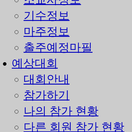
기수정보
마주정보
출주예정마필
예상대회
대회안내
참가하기
나의 참가 현황
다른 회원 참가 현황