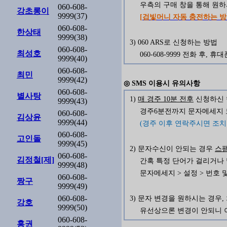
우측의 구매 창을 통해 원
060-608-
강초롱이
9999(37)
[검빛머니 자동 충전하는 방
060-608-
한상태
9999(38)
3) 060 ARS로 신청하는 방법
060-608-
최성호
060-608-9999 전화 후
9999(40)
060-608-
최민
9999(42)
◎ SMS 이용시 유의사항
060-608-
별사탕
1)
매 경주 10분 전후
신청하신 
9999(43)
경주6분전까지 문자메세지 도
060-608-
김상윤
9999(44)
(경주 이후 연락주시면 조치
060-608-
고인돌
9999(45)
2) 문자수신이 안되는 경우
스
060-608-
김정철[제]
간혹 특정 단어가 걸리거나
9999(48)
문자메세지 > 설정 > 번호
060-608-
짱구
9999(49)
060-608-
3) 문자 변경을 원하시는 경우
강호
9999(50)
유선상으론 변경이 안되니 
060-608-
홍권