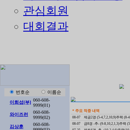
관심회원
대회결과
번호순
이름순
060-608-
이희섭[부]
9999(01)
* 주요 적중 내역
060-608-
와이즈런
9999(02)
08-07
제금2경 (5-4,7,2,10,9)주력 (8-
08-07
금8경 -추- (9-8,10,2,1,3)주력 (
060-608-
김상훈
9999(03)
07-25
제토6경 -추- (10-2,4,6)주력(10