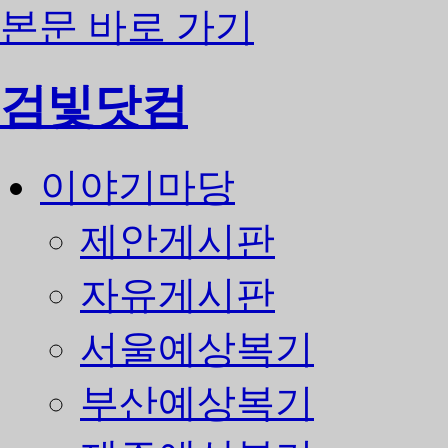
본문 바로 가기
검빛닷컴
이야기마당
제안게시판
자유게시판
서울예상복기
부산예상복기