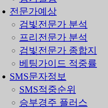
전문가예상
검빛전문가 분석
프리전문가 분석
검빛전문가 종합지
베팅가이드 적중률
SMS문자정보
SMS적중순위
승부경주 플러스