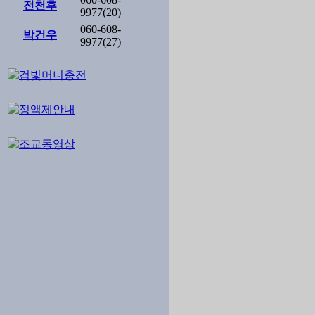
전천후
9977(20)
060-608-
박건우
9977(27)