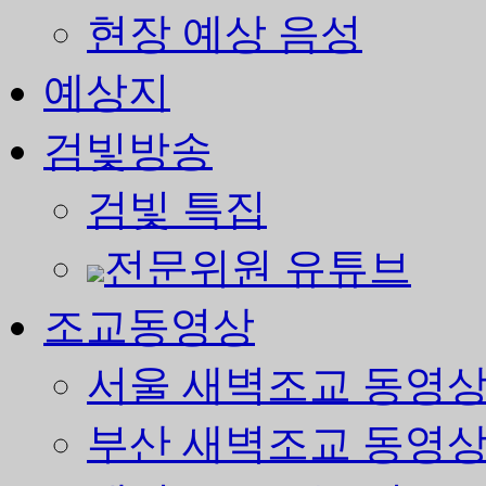
현장 예상 음성
예상지
검빛방송
검빛 특집
전문위원 유튜브
조교동영상
서울 새벽조교 동영
부산 새벽조교 동영