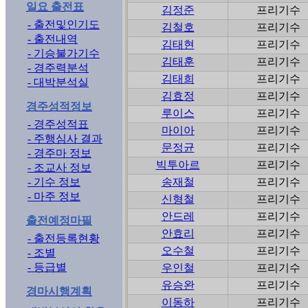
일요 출전표
김정준
프리기수
- 출전및인기도
김철호
프리기수
- 출전내역
김태현
프리기수
- 기승불가기수
김태훈
프리기수
- 경주력분석
김태희
프리기수
- 대박분석실
김효정
프리기수
경주성적정보
루이스
프리기수
- 경주성적표
마이아
프리기수
- 주행심사 결과
문정균
프리기수
- 경주마 정보
빅투아르
프리기수
- 조교사 정보
- 기수 정보
송재철
프리기수
- 마주 정보
신형철
프리기수
안드레
프리기수
출전예정마필
안효리
프리기수
- 출전등록현황
오수철
프리기수
- 조별
- 등급별
우인철
프리기수
유승완
프리기수
경마시행계획
이동하
프리기수