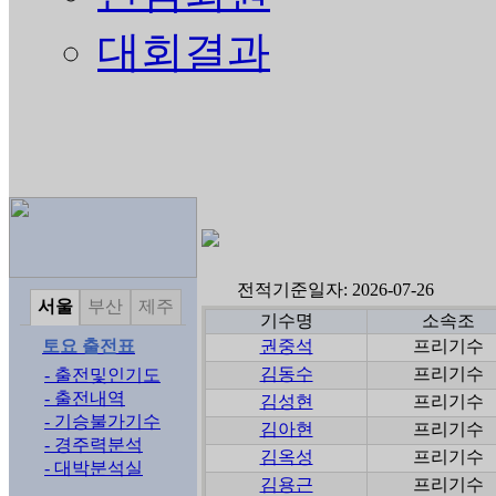
대회결과
전적기준일자: 2026-07-26
서울
부산
제주
기수명
소속조
토요 출전표
권중석
프리기수
김동수
프리기수
- 출전및인기도
- 출전내역
김성현
프리기수
- 기승불가기수
김아현
프리기수
- 경주력분석
김옥성
프리기수
- 대박분석실
김용근
프리기수