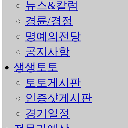
뉴스&칼럼
경륜/경정
명예의전당
공지사항
생생토토
토토게시판
인증샷게시판
경기일정