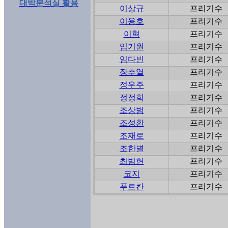
대박분석실 활용
이상규
프리기수
이용호
프리기수
이혁
프리기수
임기원
프리기수
임다빈
프리기수
장추열
프리기수
정우주
프리기수
정정희
프리기수
조상범
프리기수
조성환
프리기수
조재로
프리기수
조한별
프리기수
최범현
프리기수
코지
프리기수
푸르칸
프리기수