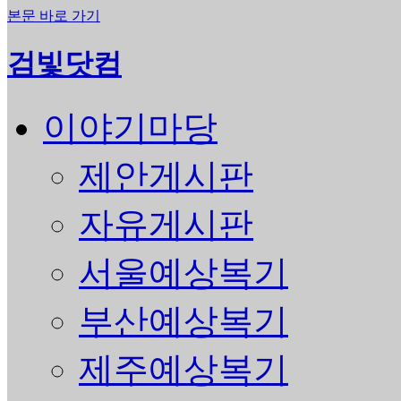
본문 바로 가기
검빛닷컴
이야기마당
제안게시판
자유게시판
서울예상복기
부산예상복기
제주예상복기