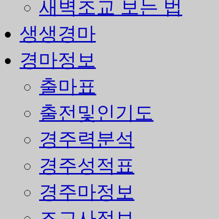
새벽조교 보는 법
생생경마
경마정보
출마표
출전및인기도
경주력분석
경주성적표
경주마정보
조교사정보