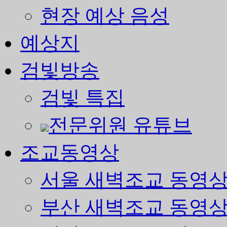
현장 예상 음성
예상지
검빛방송
검빛 특집
전문위원 유튜브
조교동영상
서울 새벽조교 동영
부산 새벽조교 동영