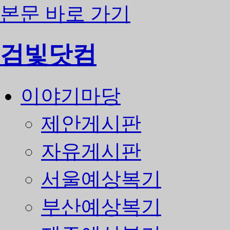
본문 바로 가기
검빛닷컴
이야기마당
제안게시판
자유게시판
서울예상복기
부산예상복기