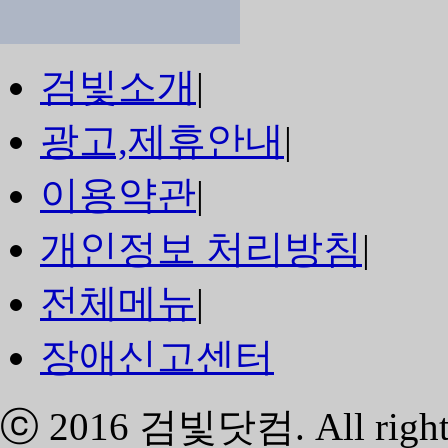
검빛소개
|
광고,제휴안내
|
이용약관
|
개인정보 처리방침
|
전체메뉴
|
장애신고센터
ⓒ 2016
검빛닷컴
. All righ