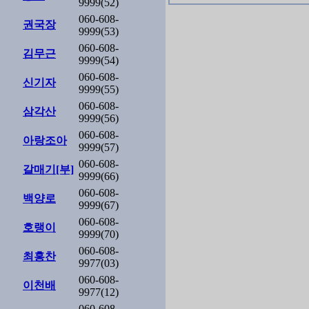
9999(52)
060-608-
권국장
9999(53)
060-608-
김무근
9999(54)
060-608-
신기자
9999(55)
060-608-
삼각산
9999(56)
060-608-
아랑조아
9999(57)
060-608-
갈매기[부]
9999(66)
060-608-
백양로
9999(67)
060-608-
호랭이
9999(70)
060-608-
최홍찬
9977(03)
060-608-
이천배
9977(12)
060-608-