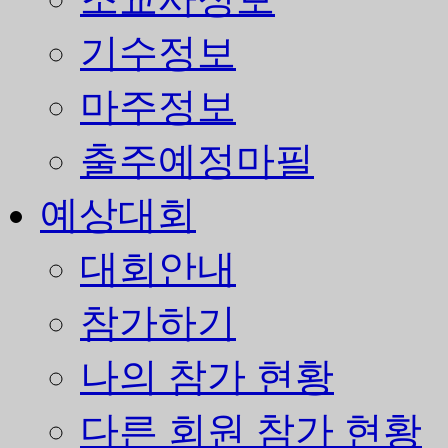
기수정보
마주정보
출주예정마필
예상대회
대회안내
참가하기
나의 참가 현황
다른 회원 참가 현황