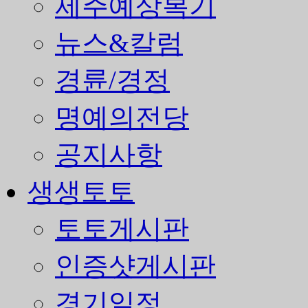
제주예상복기
뉴스&칼럼
경륜/경정
명예의전당
공지사항
생생토토
토토게시판
인증샷게시판
경기일정