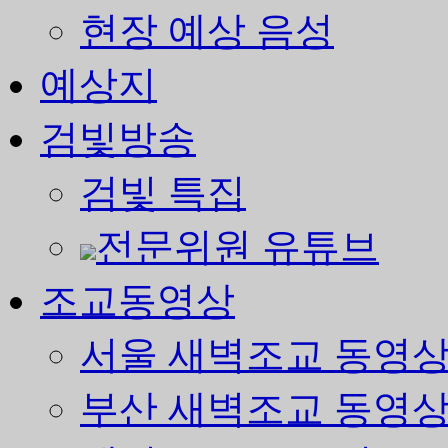
현장 예상 음성
예상지
검빛방송
검빛 특집
전문위원 유튜브
조교동영상
서울 새벽조교 동영
부산 새벽조교 동영