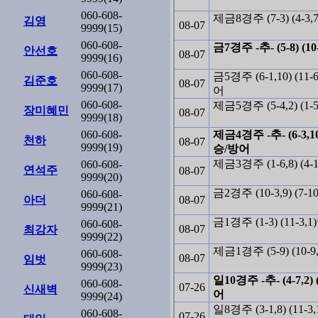
060-608-
제금8경주 (7-3) (4-3,
김영
08-07
9999(15)
060-608-
금7경주 -추- (5-8) (1
안선호
08-07
9999(16)
060-608-
금5경주 (6-1,10) (11-
김준호
08-07
9999(17)
어
060-608-
제금5경주 (5-4,2) (1-
장미혜민
08-07
9999(18)
060-608-
제금4경주 -추- (6-3,10)
천하
08-07
9999(19)
승/방어
제금3경주 (1-6,8) (4-
060-608-
연석주
08-07
9999(20)
금2경주 (10-3,9) (7-
060-608-
아더
08-07
9999(21)
금1경주 (1-3) (11-3,
060-608-
08-07
최강자
9999(22)
제금1경주 (5-9) (10-9
060-608-
08-07
임벗
9999(23)
일10경주 -추- (4-7,2) 
060-608-
07-26
신새벽
어
9999(24)
일8경주 (3-1,8) (11-
060-608-
07-26