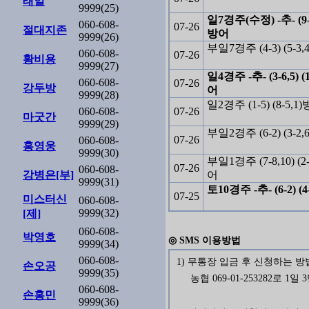
태일
9999(25)
일7경주(수정) -추- (9-1)
060-608-
07-26
절대지존
방어
9999(26)
부일7경주 (4-3) (5-3,
060-608-
07-26
황비용
9999(27)
일4경주 -추- (3-6,5) (
060-608-
07-26
강두방
어
9999(28)
일2경주 (1-5) (8-5,1
060-608-
07-26
마굿간
9999(29)
부일2경주 (6-2) (3-2,
07-26
060-608-
홍영웅
9999(30)
부일1경주 (7-8,10) (2
07-26
060-608-
강병은[부]
어
9999(31)
토10경주 -추- (6-2) (
07-25
미스터신
060-608-
9999(32)
[제]
060-608-
박영호
◎ SMS 이용방법
9999(34)
060-608-
1) 무통장 입금 후 신청하는 방
손오공
9999(35)
농협 069-01-253282로 1일
060-608-
손홍민
9999(36)