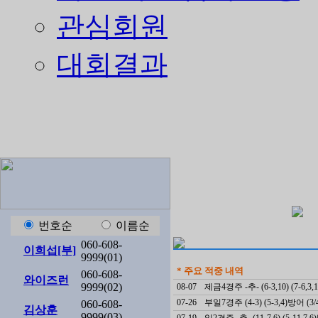
관심회원
대회결과
번호순
이름순
060-608-
이희섭[부]
9999(01)
* 주요 적중 내역
060-608-
와이즈런
9999(02)
08-07
07-26
부일7경주 (4-3) (5-3,4)방어 (3
060-608-
김상훈
9999(03)
07-19
일2경주 -추- (11-7,6) (5-11,7