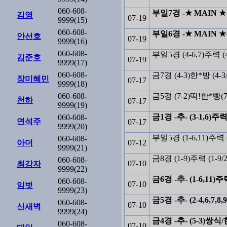
060-608-
부일7경 -★ MAIN ★- (
김영
07-19
9999(15)
060-608-
부일6경 -★ MAIN ★-- 
안선호
07-19
9999(16)
060-608-
부일5경 (4-6,7)주력 (
김준호
07-19
9999(17)
060-608-
금7경 (4-3)한*방 (4-3/
장미혜민
07-17
9999(18)
060-608-
금5경 (7-2)딱!한*빵(7-
천하
07-17
9999(19)
금1경 -추- (3-1,6)주력
060-608-
연석주
07-17
9999(20)
부일5경 (1-6,11)주력 
060-608-
아더
07-12
9999(21)
금8경 (1-9)주력 (1-9/
060-608-
07-10
최강자
9999(22)
금6경 -추- (1-6,11)주
060-608-
07-10
임벗
9999(23)
금5경 -추- (2-4,6,7,8,
060-608-
07-10
신새벽
9999(24)
금4경 -추- (5-3)쌍식/한
060-608-
07-10