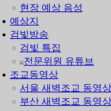
현장 예상 음성
예상지
검빛방송
검빛 특집
전문위원 유튜브
조교동영상
서울 새벽조교 동영
부산 새벽조교 동영