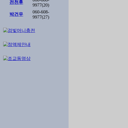
전천후
9977(20)
060-608-
박건우
9977(27)