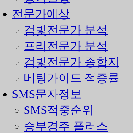
전문가예상
검빛전문가 분석
프리전문가 분석
검빛전문가 종합지
베팅가이드 적중률
SMS문자정보
SMS적중순위
승부경주 플러스