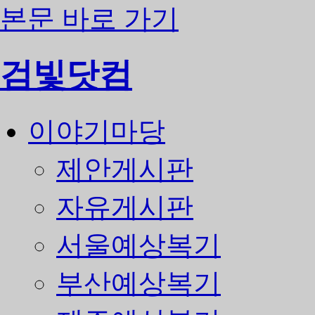
본문 바로 가기
검빛닷컴
이야기마당
제안게시판
자유게시판
서울예상복기
부산예상복기