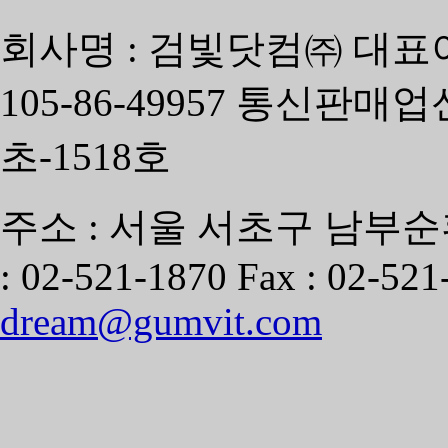
회사명 : 검빛닷컴㈜ 대표
105-86-49957 통신판매
초-1518호
주소 : 서울 서초구 남부순환
: 02-521-1870 Fax : 02-521
dream@gumvit.com