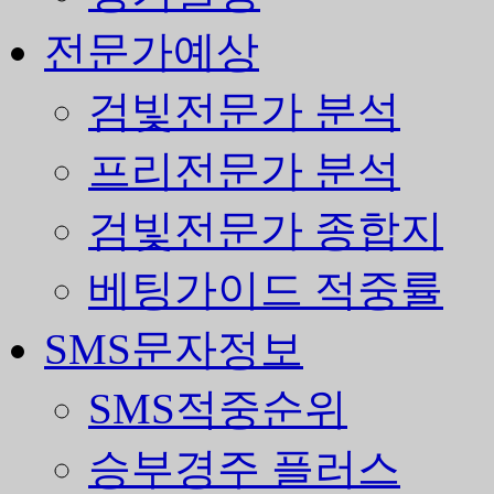
전문가예상
검빛전문가 분석
프리전문가 분석
검빛전문가 종합지
베팅가이드 적중률
SMS문자정보
SMS적중순위
승부경주 플러스