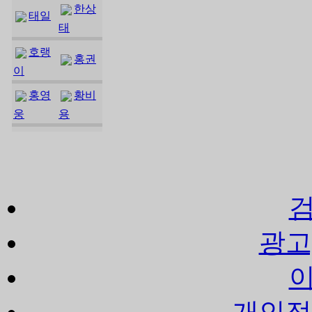
한상
태일
태
호랭
홍권
이
홍영
황비
웅
용
광고
개인정