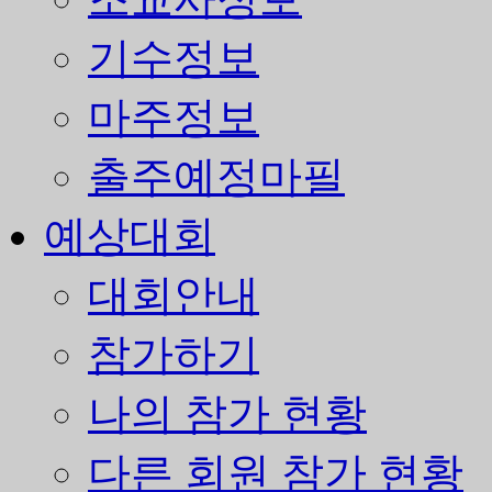
기수정보
마주정보
출주예정마필
예상대회
대회안내
참가하기
나의 참가 현황
다른 회원 참가 현황