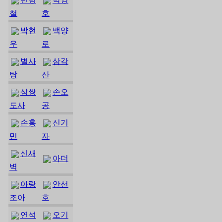
철
호
박현
백양
우
로
별사
삼각
탕
산
삼쌍
손오
도사
공
손홍
신기
민
자
신새
아더
벽
아랑
안선
조아
호
연석
오기