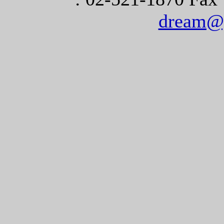
dream@