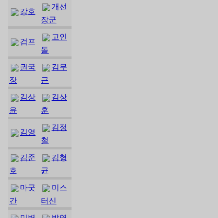
개선
강호
장군
고인
검프
돌
권국
김무
장
근
김상
김상
윤
훈
김정
김영
철
김준
김형
호
균
마굿
미스
간
터신
민병
박영