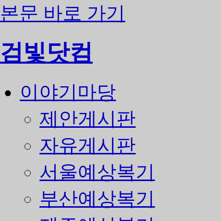
본문 바로 가기
검빛닷컴
이야기마당
제안게시판
자유게시판
서울예상복기
부산예상복기