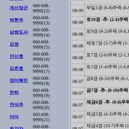
060-608-
부일1경 (6-8)주력 (6-
개선장군
08-09
9999(12)
060-608-
토10경 -추- (2-4)주력 
박현우
08-08
9999(13)
060-608-
토9경 (9-2)주력 (9-8
삼쌍도사
08-08
9999(14)
060-608-
제토7경 (3-7)주력 (3-
김영
08-08
9999(15)
060-608-
토7경 (2-6)주력 (2-1
안선호
08-08
9999(16)
060-608-
토3경 (1-4)주력 (1-6,
김준호
08-08
9999(17)
060-608-
금8경 (8-10)주력 (8-
장미혜민
08-07
9999(18)
060-608-
금7경 -추- (8-10)주력 
천하
08-07
9999(19)
제금6경 -추- (9-8)주력
060-608-
연석주
08-07
9999(20)
제금5경 (4-3)주력 (4-
060-608-
아더
08-07
9999(21)
제금4경 (10-7)주력 (1
060-608-
08-07
최강자