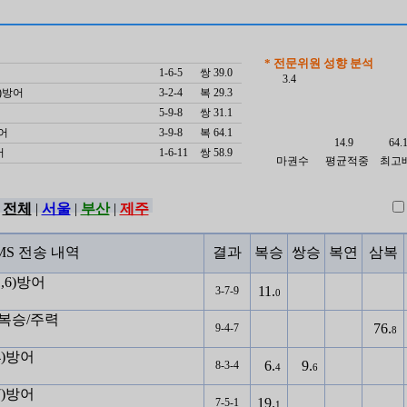
* 전문위원 성향 분석
1-6-5
쌍 39.0
3.4
11)방어
3-2-4
복 29.3
5-9-8
쌍 31.1
방어
3-9-8
복 64.1
14.9
64.
어
1-6-11
쌍 58.9
마권수
평균적중
최고
전체
|
서울
|
부산
|
제주
MS 전송 내역
결과
복승
쌍승
복연
삼복
1,6)방어
11.
3-7-9
0
3)3복승/주력
76.
9-4-7
8
,4)방어
6.
9.
8-3-4
4
6
,7)방어
19.
7-5-1
1