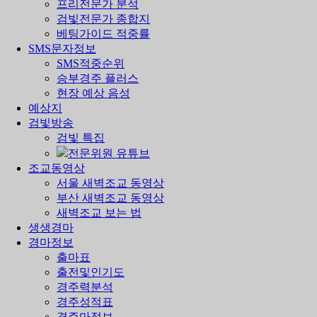
프리전문가 분석
검빛전문가 종합지
베팅가이드 적중률
SMS문자정보
SMS적중순위
승부경주 플러스
현장 예상 음성
예상지
검빛방송
검빛 특집
전문위원 유튜브
조교동영상
서울 새벽조교 동영상
부산 새벽조교 동영상
새벽조교 보는 법
생생경마
경마정보
출마표
출전및인기도
경주력분석
경주성적표
경주마정보