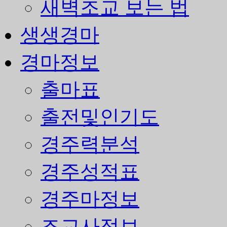
새벽조교 보는 법
생생경마
경마정보
출마표
출전및인기도
경주력분석
경주성적표
경주마정보
조교사정보