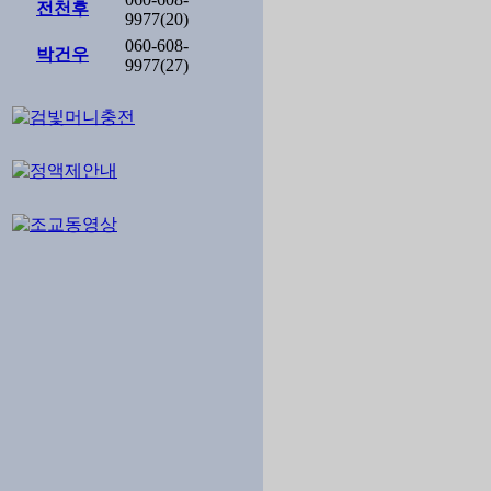
전천후
9977(20)
060-608-
박건우
9977(27)