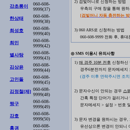
2) 검빛머니로 신청하는 방법
060-608-
강초롱이
우측의 구매 창을 통해 원
9999(37)
[검빛머니 자동 충전하는 방
060-608-
한상태
9999(38)
060-608-
3) 060 ARS로 신청하는 방법
최성호
9999(40)
060-608-9999 전화 후
060-608-
최민
9999(42)
060-608-
◎ SMS 이용시 유의사항
별사탕
9999(43)
1)
매 경주 10분 전후
신청하신 
060-608-
김상윤
경주6분전까지 문자메세지 도
9999(44)
(경주 이후 연락주시면 조치
060-608-
고인돌
9999(45)
060-608-
2) 문자수신이 안되는 경우
스
김정철[제]
9999(48)
간혹 특정 단어가 걸리거나
060-608-
짱구
문자메세지 > 설정 > 번호
9999(49)
060-608-
강호
9999(50)
3) 문자 변경을 원하시는 경우
060-608-
유선상으론 변경이 안되니 
홍권