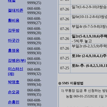
태일
9999(25)
일7r(1-6-2-9-10)3
060-608-
07-26
절대지존
9999(26)
일6r(10-11-2-8-6)3
060-608-
07-26
황비용
9999(27)
부일4r (6-7-5-9-8)
060-608-
07-26
강두방
9999(28)
일2r(5-8,1,9,10,6)주력
060-608-
07-26
마굿간
- 5빅투 놓고
9999(29)
부일2r (6-2,3,5,9)주력
07-26
060-608-
홍영웅
9999(30)
토10r (2-6,9,10,4,1)
07-25
060-608-
강병은[부]
9999(31)
토8r-추- (6-8,2,5,10
07-25
미스터신
060-608-
9999(32)
[제]
060-608-
박영호
◎ SMS 이용방법
9999(34)
060-608-
1) 무통장 입금 후 신청하는 방
손오공
9999(35)
농협 069-01-253282로 1일
060-608-
손홍민
9999(36)