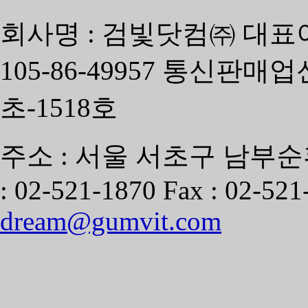
회사명 : 검빛닷컴㈜ 대표
105-86-49957 통신판매
초-1518호
주소 : 서울 서초구 남부순환
: 02-521-1870 Fax : 02-521
dream@gumvit.com