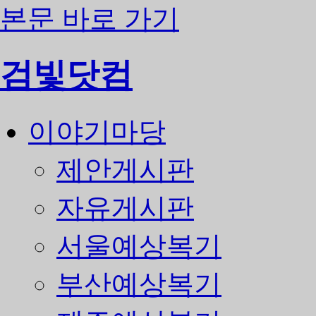
본문 바로 가기
검빛닷컴
이야기마당
제안게시판
자유게시판
서울예상복기
부산예상복기