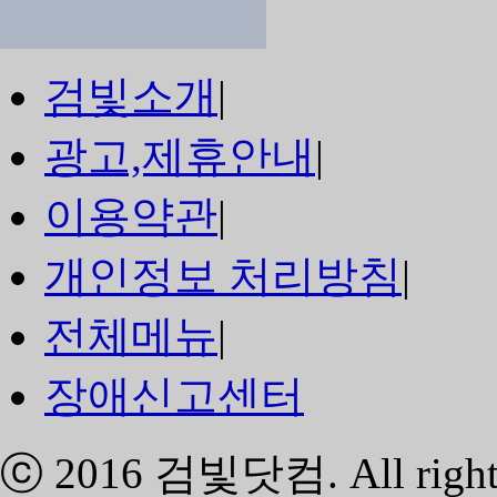
검빛소개
|
광고,제휴안내
|
이용약관
|
개인정보 처리방침
|
전체메뉴
|
장애신고센터
ⓒ 2016
검빛닷컴
. All righ