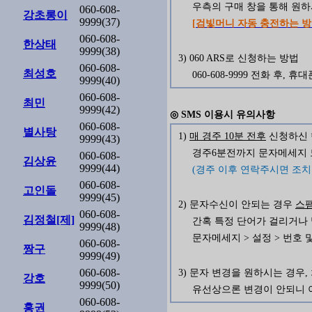
우측의 구매 창을 통해 원
060-608-
강초롱이
9999(37)
[검빛머니 자동 충전하는 방
060-608-
한상태
9999(38)
3) 060 ARS로 신청하는 방법
060-608-
최성호
060-608-9999 전화 후
9999(40)
060-608-
최민
9999(42)
◎ SMS 이용시 유의사항
060-608-
별사탕
1)
매 경주 10분 전후
신청하신 
9999(43)
경주6분전까지 문자메세지 도
060-608-
김상윤
9999(44)
(경주 이후 연락주시면 조치
060-608-
고인돌
9999(45)
2) 문자수신이 안되는 경우
스
060-608-
김정철[제]
간혹 특정 단어가 걸리거나
9999(48)
문자메세지 > 설정 > 번호
060-608-
짱구
9999(49)
060-608-
3) 문자 변경을 원하시는 경우
강호
9999(50)
유선상으론 변경이 안되니 
060-608-
홍권