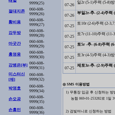
태일
일2r (5-1)주력 (5-8)
9999(25)
07-26
060-608-
절대지존
부일2r-추- (2-4)주력 (
9999(26)
07-26
060-608-
황비용
토10r (2-6)주력 (2-3,
9999(27)
07-25
060-608-
강두방
토7r (11-10)주력 (11-
9999(28)
07-25
060-608-
마굿간
토5r -추- (6-8)주력 (6
9999(29)
07-25
060-608-
홍영웅
토3r (4-5)주력 (4-3)
9999(30)
07-25
060-608-
강병은[부]
제토3r-추- (2-9)주력 (
9999(31)
07-25
미스터신
060-608-
9999(32)
[제]
◎ SMS 이용방법
060-608-
박영호
9999(34)
1) 무통장 입금 후 신청하는 방
060-608-
농협 069-01-253282로 1일
손오공
9999(35)
060-608-
손홍민
2) 검빛머니로 신청하는 방법
9999(36)