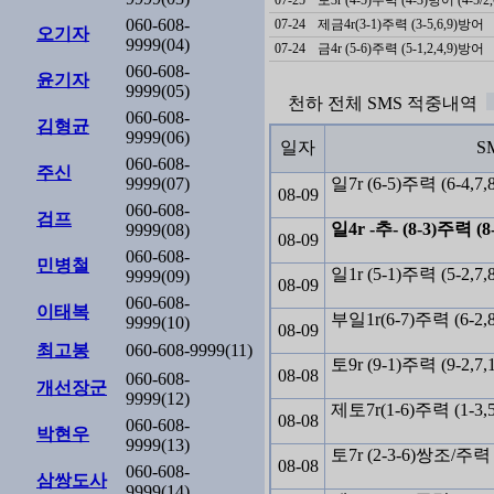
060-608-
07-24
제금4r(3-1)주력 (3-5,6,9)방어
오기자
9999(04)
07-24
금4r (5-6)주력 (5-1,2,4,9)방어
060-608-
윤기자
9999(05)
천하
전체
SMS 적중내역
060-608-
김형균
9999(06)
일자
S
060-608-
주신
9999(07)
일7r (6-5)주력 (6-4,7
08-09
060-608-
검프
일4r -추- (8-3)주력 (
9999(08)
08-09
060-608-
민병철
일1r (5-1)주력 (5-2,7
9999(09)
08-09
060-608-
이태복
부일1r(6-7)주력 (6-2,
9999(10)
08-09
최고봉
060-608-9999(11)
토9r (9-1)주력 (9-2,7
08-08
060-608-
개선장군
9999(12)
제토7r(1-6)주력 (1-3,
08-08
060-608-
박현우
9999(13)
토7r (2-3-6)쌍조/주력
08-08
060-608-
삼쌍도사
9999(14)