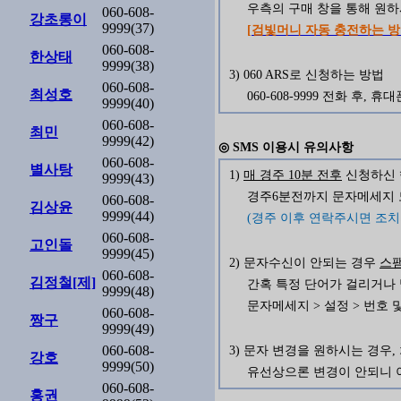
우측의 구매 창을 통해 원
060-608-
강초롱이
9999(37)
[검빛머니 자동 충전하는 방
060-608-
한상태
9999(38)
3) 060 ARS로 신청하는 방법
060-608-
최성호
060-608-9999 전화 후
9999(40)
060-608-
최민
9999(42)
◎ SMS 이용시 유의사항
060-608-
별사탕
1)
매 경주 10분 전후
신청하신 
9999(43)
경주6분전까지 문자메세지 도
060-608-
김상윤
9999(44)
(경주 이후 연락주시면 조치
060-608-
고인돌
9999(45)
2) 문자수신이 안되는 경우
스
060-608-
김정철[제]
간혹 특정 단어가 걸리거나
9999(48)
문자메세지 > 설정 > 번호
060-608-
짱구
9999(49)
060-608-
3) 문자 변경을 원하시는 경우
강호
9999(50)
유선상으론 변경이 안되니 
060-608-
홍권