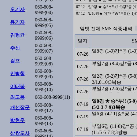
060-608-
07-12
일9경 ★ 승*부!! (4-6)강*공 (4-
오기자
9999(04)
07-12
060-608-
윤기자
9999(05)
임벗
전체
SMS 적중내역
060-608-
김형균
9999(06)
일자
S
060-608-
주신
9999(07)
일8경 (1-9)강*공 (1-3
07-26
060-608-
검프
부일7경 (8-4)강*공 (8
9999(08)
07-26
060-608-
민병철
일2경 (5-2)강*공 (5-8
9999(09)
07-26
2/1,8,10)3복승
060-608-
이태복
부일2경 (2-6)강*공 (2
9999(10)
07-26
최고봉
060-608-9999(11)
일8경 ★ 승*부!! (5-9
07-19
060-608-
(5/2-3-7-9)3복승
개선장군
9999(12)
일6경 (4-11)강*공 (4-
07-19
060-608-
박현우
9999(13)
부일6경 (11-8)강*공 (1
07-19
060-608-
(11/5-6-7-8)3쌍승
삼쌍도사
9999(14)