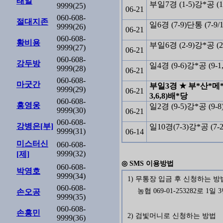
태일
부일7경 (1-5)강*공 (1
9999(25)
06-21
060-608-
절대지존
일6경 (7-9)단통 (7-9/
9999(26)
06-21
060-608-
황비용
부일6경 (2-9)강*공 (2
9999(27)
06-21
060-608-
강두방
일4경 (9-6)강*공 (9-1
9999(28)
06-21
060-608-
마굿간
부일3경 ★ 부*산*메*인!!
9999(29)
06-21
3,6,8)배*당
060-608-
홍영웅
일2경 (9-5)강*공 (9-8
9999(30)
06-21
060-608-
강병은[부]
일10경(7-3)강*공 (7-
9999(31)
06-14
미스터신
060-608-
9999(32)
[제]
◎ SMS 이용방법
060-608-
박영호
9999(34)
1) 무통장 입금 후 신청하는 방
060-608-
농협 069-01-253282로 1일
손오공
9999(35)
060-608-
손홍민
2) 검빛머니로 신청하는 방법
9999(36)