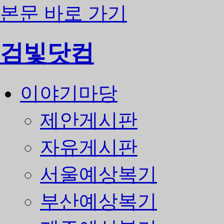
본문 바로 가기
검빛닷컴
이야기마당
제안게시판
자유게시판
서울예상복기
부산예상복기