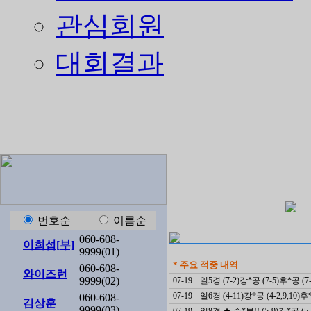
관심회원
대회결과
번호순
이름순
060-608-
이희섭[부]
9999(01)
* 주요 적중 내역
060-608-
와이즈런
9999(02)
07-19
일5경 (7-2)강*공 (7-5)후*공 (7
07-19
일6경 (4-11)강*공 (4-2,9,10)
060-608-
김상훈
9999(03)
07-19