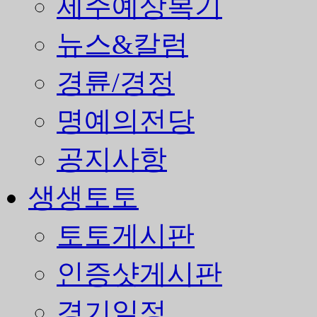
제주예상복기
뉴스&칼럼
경륜/경정
명예의전당
공지사항
생생토토
토토게시판
인증샷게시판
경기일정