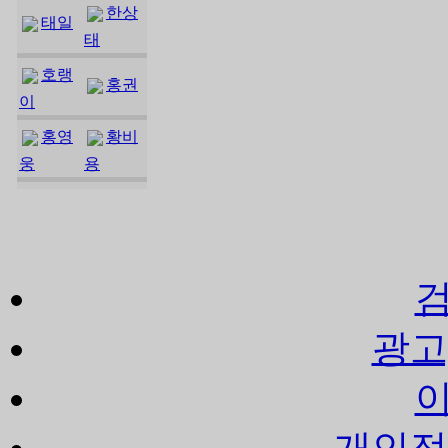
한상
태일
태
호랭
홍권
이
홍영
황비
웅
용
광고
개인정