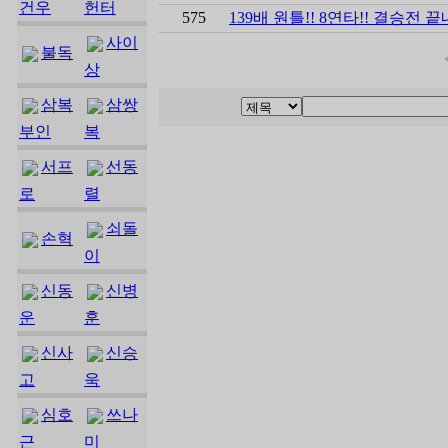
건우
헌터
575
139배 원틀!! 8연타!! 결승전 
사이
불독
상
삼복
삼쌍
부인
복
서프
선동
로
렬
쇠돌
손혁
이
신동
신병
운
훈
신사
신승
고
욱
심호
쓰나
근
미