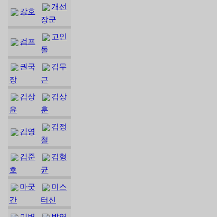
개선
강호
장군
고인
검프
돌
권국
김무
장
근
김상
김상
윤
훈
김정
김영
철
김준
김형
호
균
마굿
미스
간
터신
민병
박영