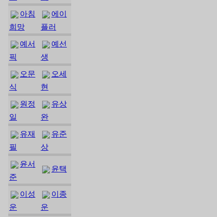
아침
에이
희망
플러
예서
예선
픽
생
오문
오세
식
현
원정
유상
일
완
유재
유준
필
상
윤서
윤택
준
이성
이종
운
운