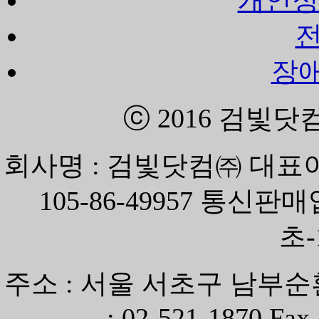
장
ⓒ 2016
검빛닷
회사명 : 검빛닷컴㈜ 대표이
105-86-49957 통신
초-
주소 : 서울 서초구 남부순환
: 02-521-1870 Fax 