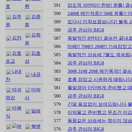
591
압도적 10연타!! 한방! 원틀! 
호
환
590
248배 메인적중!! 56배 원틀!!
김주
김중
589
또다시 미쳐보겠습니다! 불독
원
회
588
금주 관심마 BIG8
김학
김찬
587
폭발적인 8연타!! 결승전 끝내겠
윤
586
91배!! 70배!! 26배!! 기세잡
김호
김효
585
폭발적인 상승세 7월도 계속됩니
조교
섭
584
금주 관심마 BIG8
583
30배,31배,20배 메인폭격!! 
나대
내공
찬
582
흐름 잡았고 시원하게 떄립니다
581
월말경마 단단하게 준비했고 때립
마귀
마박
580
금주 관심마 BIG8
영감
사
579
긴말 필요없이 보여드립니다 
마복
밀레
578
이악물고 준비했고 무조건 이깁
식
577
폭풍같은 상승세는 꺾이지 않습니
박
복병
576
금주 관심마 BIG8