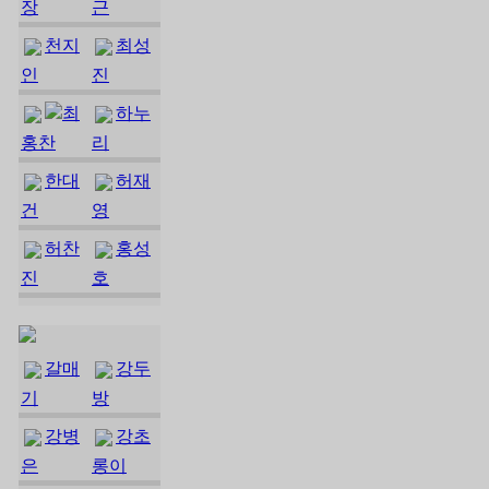
장
근
천지
최성
인
진
최
하누
홍찬
리
한대
허재
건
영
허찬
홍성
진
호
갈매
강두
기
방
강병
강초
은
롱이