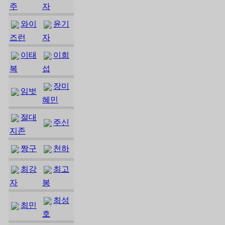
주
자
와이
윤기
즈런
자
이태
이희
복
섭
장미
임벗
혜민
절대
주신
지존
짱구
천하
최강
최고
자
봉
최성
최민
호