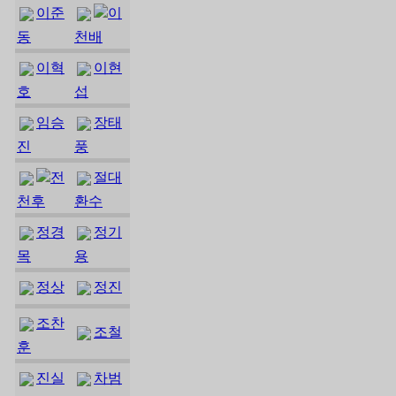
이준
이
동
천배
이혁
이현
호
섭
임승
장태
진
풍
전
절대
천후
환수
정경
정기
목
용
정상
정진
조찬
조철
훈
진실
차범