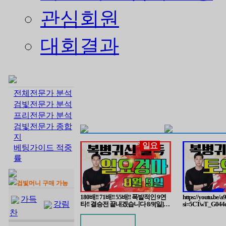
관심회원
대회결과
전체전문가 분석
검빛전문가 분석
프리전문가 분석
검빛전문가 종합
지
일요
베팅가이드 적중
률
검빛머니 구매 가능
180배!! 71배!! 55배!! 폭발적인 9연
https://youtu.be/
가득
강림
타!! 결승전 끝내겠습니다 8/9[일]일
si=5CTwT_G044
요경마 서울/부산 예상방송
찬