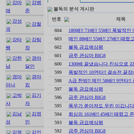
강마
강병
불독의 분석 게시판
애
준
번호
제목
강성
강철
국
604
180배!! 71배!! 55배!! 폭발적인
603
메인 88배!! 55배!! 27배!! 때렸
강타
강팀
602
불독 금요예상평
쌤
장
601
금주 관심마 BIG8
강한
경마
600
1300배 끝냈습니다 진심으로
남
달인
599
폭발적인 10연타!! 결승전 끝장
경마
경마
598
A급 한방!! 메인 58배!! 9연타!
아나
킹
597
불독 금요예상평
고박
김기
596
금주 관심마 BIG8
사
자
595
폭우가 쏟아져도 우린 이깁니다
김남
김영
594
회심의 161배!! 45배!! 때렸고 
성
민
593
불독 금요예상평
592
금주 관심마 BIG8
김영
김인