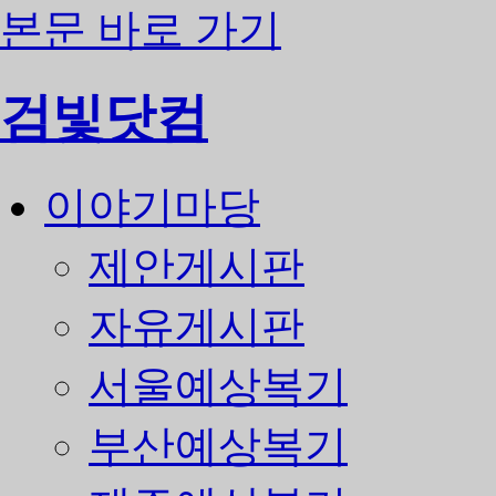
본문 바로 가기
검빛닷컴
이야기마당
제안게시판
자유게시판
서울예상복기
부산예상복기