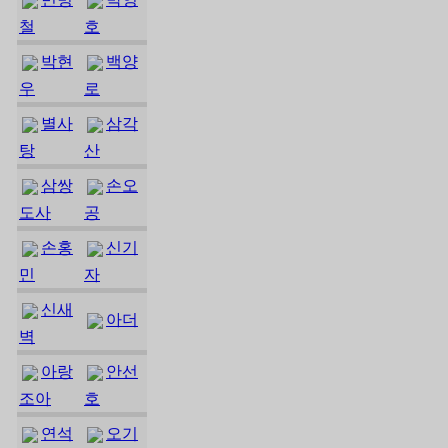
철
호
박현
백양
우
로
별사
삼각
탕
산
삼쌍
손오
도사
공
손홍
신기
민
자
신새
아더
벽
아랑
안선
조아
호
연석
오기