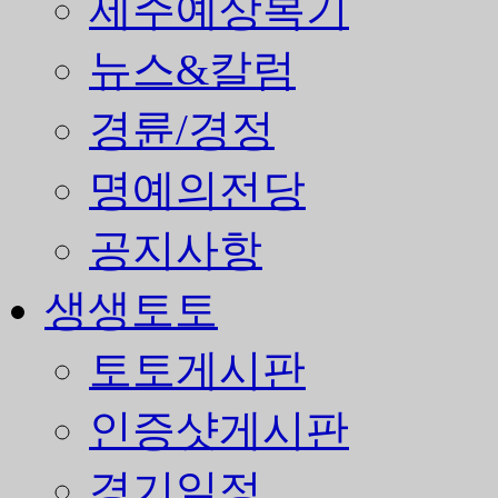
제주예상복기
뉴스&칼럼
경륜/경정
명예의전당
공지사항
생생토토
토토게시판
인증샷게시판
경기일정