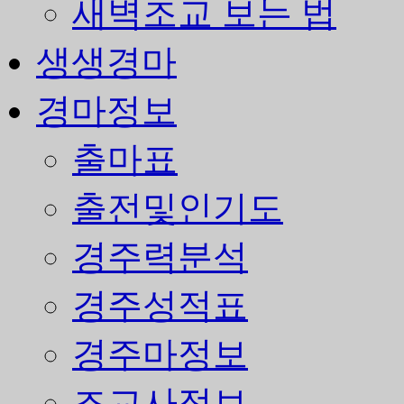
새벽조교 보는 법
생생경마
경마정보
출마표
출전및인기도
경주력분석
경주성적표
경주마정보
조교사정보