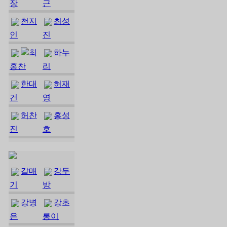
장
근
천지
최성
인
진
최
하누
홍찬
리
한대
허재
건
영
허찬
홍성
진
호
갈매
강두
기
방
강병
강초
은
롱이