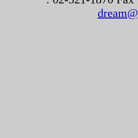
dream@