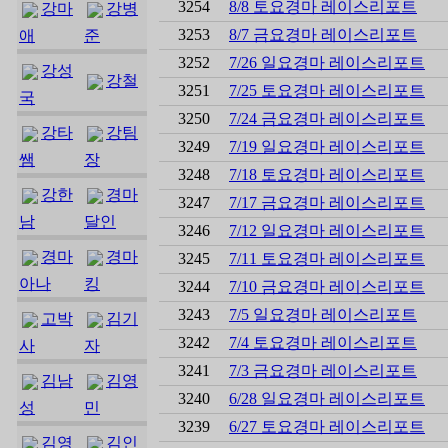
3254
8/8 토요경마 레이스리포트
강마
강병
3253
8/7 금요경마 레이스리포트
애
준
3252
7/26 일요경마 레이스리포트
강성
강철
3251
7/25 토요경마 레이스리포트
국
3250
7/24 금요경마 레이스리포트
강타
강팀
3249
7/19 일요경마 레이스리포트
쌤
장
3248
7/18 토요경마 레이스리포트
강한
경마
3247
7/17 금요경마 레이스리포트
남
달인
3246
7/12 일요경마 레이스리포트
경마
경마
3245
7/11 토요경마 레이스리포트
아나
킹
3244
7/10 금요경마 레이스리포트
3243
7/5 일요경마 레이스리포트
고박
김기
3242
7/4 토요경마 레이스리포트
사
자
3241
7/3 금요경마 레이스리포트
김남
김영
3240
6/28 일요경마 레이스리포트
성
민
3239
6/27 토요경마 레이스리포트
김영
김인