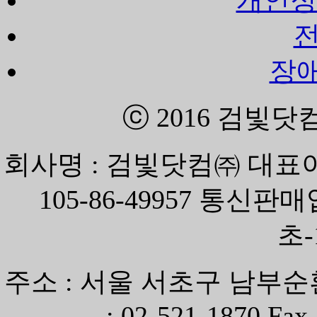
장
ⓒ 2016
검빛닷
회사명 : 검빛닷컴㈜ 대표이
105-86-49957 통신
초-
주소 : 서울 서초구 남부순환
: 02-521-1870 Fax 