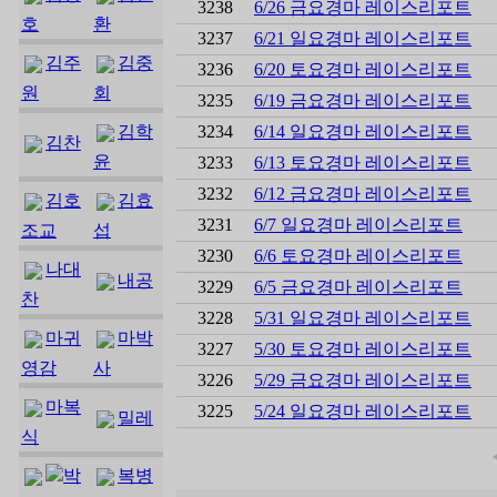
3238
6/26 금요경마 레이스리포트
호
환
3237
6/21 일요경마 레이스리포트
김주
김중
3236
6/20 토요경마 레이스리포트
원
회
3235
6/19 금요경마 레이스리포트
김학
3234
6/14 일요경마 레이스리포트
김찬
윤
3233
6/13 토요경마 레이스리포트
3232
6/12 금요경마 레이스리포트
김호
김효
3231
6/7 일요경마 레이스리포트
조교
섭
3230
6/6 토요경마 레이스리포트
나대
내공
3229
6/5 금요경마 레이스리포트
찬
3228
5/31 일요경마 레이스리포트
마귀
마박
3227
5/30 토요경마 레이스리포트
영감
사
3226
5/29 금요경마 레이스리포트
마복
3225
5/24 일요경마 레이스리포트
밀레
식
박
복병