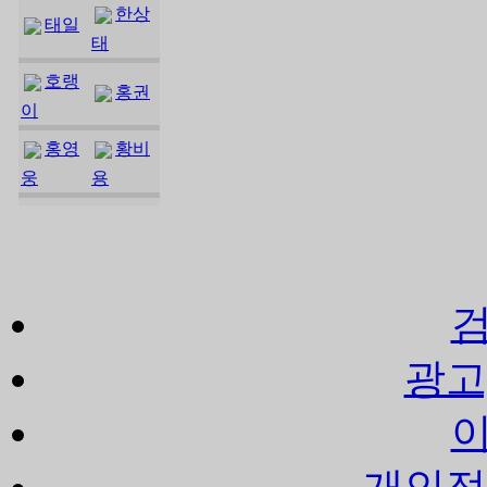
한상
태일
태
호랭
홍권
이
홍영
황비
웅
용
광고
개인정