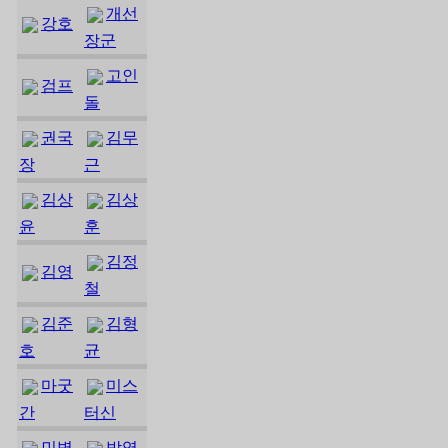
개선
강호
장군
고인
검프
돌
권국
김무
장
근
김상
김상
윤
훈
김정
김영
철
김준
김형
호
균
마굿
미스
간
터신
민병
박영