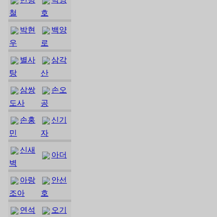
철
호
박현
백양
우
로
별사
삼각
탕
산
삼쌍
손오
도사
공
손홍
신기
민
자
신새
아더
벽
아랑
안선
조아
호
연석
오기