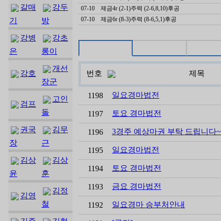
갈매
강두
07-10
제금4r (2-1)주력 (2-6,8,10)후공
07-10
제금6r (8-3)주력 (8-6,5,1)후공
기
방
강병
강초
은
롱이
개선
강호
번호
제목
장군
일요경마법전
1198
고인
검프
돌
토요 경마법전
1197
권국
김무
3경주 예상마권 부탁 드립니다~
1196
장
근
일요경마법전
1195
김상
김상
토요 경마법전
1194
윤
훈
금요 경마법전
1193
김정
김영
철
일요경마 승부처안내
1192