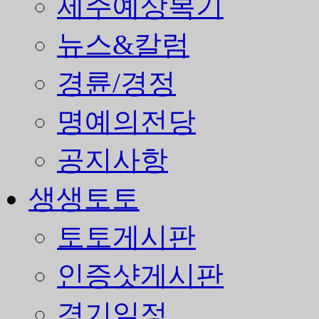
제주예상복기
뉴스&칼럼
경륜/경정
명예의전당
공지사항
생생토토
토토게시판
인증샷게시판
경기일정