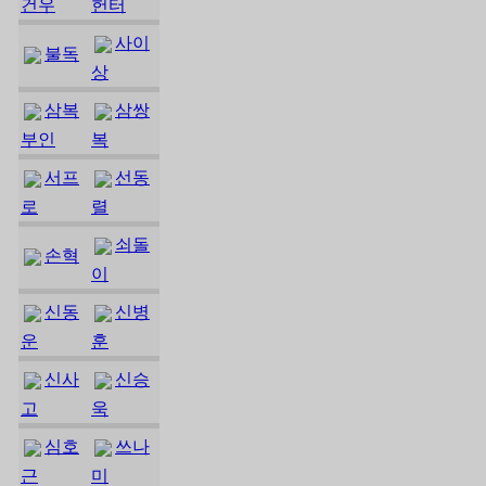
건우
헌터
사이
불독
상
삼복
삼쌍
부인
복
서프
선동
로
렬
쇠돌
손혁
이
신동
신병
운
훈
신사
신승
고
욱
심호
쓰나
근
미