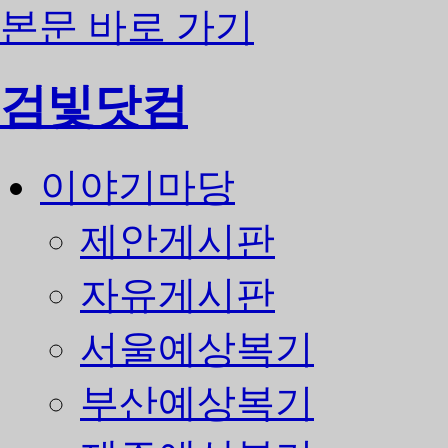
본문 바로 가기
검빛닷컴
이야기마당
제안게시판
자유게시판
서울예상복기
부산예상복기