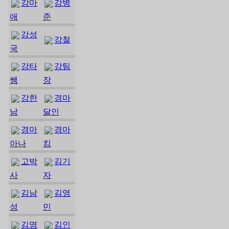
강마
강병
애
준
강성
강철
국
강타
강팀
쌤
장
강한
경마
남
달인
경마
경마
아나
킹
고박
김기
사
자
김남
김영
성
민
김영
김인