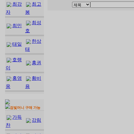
최강
최고
자
봉
최성
최민
호
한상
태일
태
호랭
홍권
이
홍영
황비
웅
용
검빛머니 구매 가능
가득
강림
찬