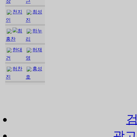
장
근
천지
최성
인
진
최
하누
홍찬
리
한대
허재
건
영
허찬
홍성
진
호
광고