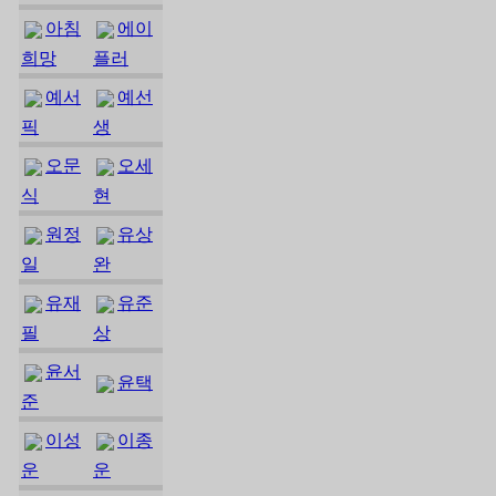
아침
에이
희망
플러
예서
예선
픽
생
오문
오세
식
현
원정
유상
일
완
유재
유준
필
상
윤서
윤택
준
이성
이종
운
운