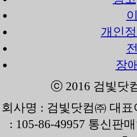
개인정
장
ⓒ 2016
검빛닷
회사명 : 검빛닷컴㈜ 대표
: 105-86-49957 통