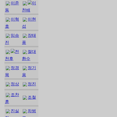
이준
이
동
천배
이혁
이현
호
섭
임승
장태
진
풍
전
절대
천후
환수
정경
정기
목
용
정상
정진
조찬
조철
훈
진실
차범