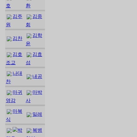
호
환
김주
김중
원
회
김학
김찬
윤
김호
김효
조교
섭
나대
내공
찬
마귀
마박
영감
사
마복
밀레
식
박
복병