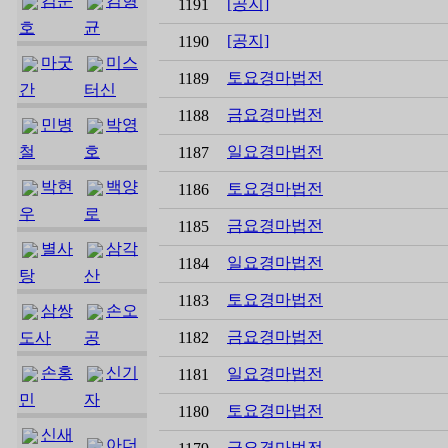
김준
김형
[공지]
1191
호
균
[공지]
1190
마굿
미스
토요경마법전
1189
간
터신
금요경마법전
1188
민병
박영
철
호
일요경마법전
1187
박현
백양
토요경마법전
1186
우
로
금요경마법전
1185
별사
삼각
일요경마법전
1184
탕
산
토요경마법전
1183
삼쌍
손오
금요경마법전
도사
공
1182
손홍
신기
일요경마법전
1181
민
자
토요경마법전
1180
신새
아더
금요경마법전