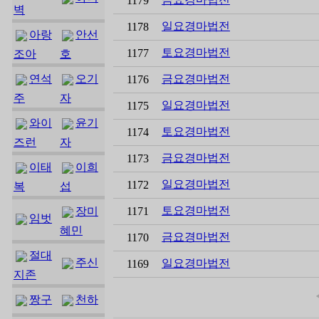
1179
벽
일요경마법전
1178
아랑
안선
토요경마법전
1177
조아
호
연석
오기
금요경마법전
1176
주
자
일요경마법전
1175
와이
윤기
토요경마법전
1174
즈런
자
금요경마법전
1173
이태
이희
일요경마법전
1172
복
섭
토요경마법전
장미
1171
임벗
혜민
금요경마법전
1170
절대
주신
일요경마법전
1169
지존
짱구
천하