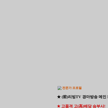
전문가 프로필
★ (前)리빙TV 경마방송 메인
★ 고품격 고(高)배당 승부사!