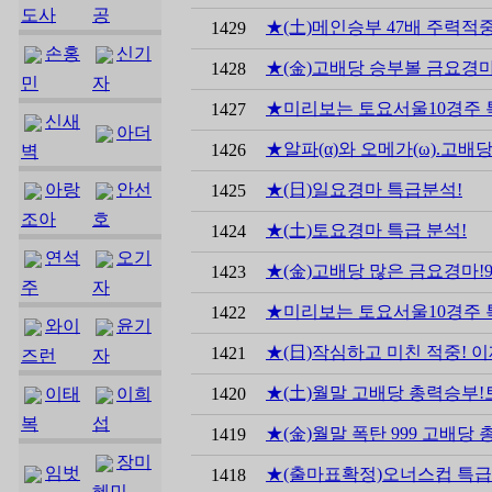
도사
공
★(土)메인승부 47배 주력적중
1429
손홍
신기
★(金)고배당 승부볼 금요경마
1428
민
자
★미리보는 토요서울10경주 
1427
신새
아더
★알파(α)와 오메가(ω).고배
1426
벽
아랑
안선
★(日)일요경마 특급분석!
1425
조아
호
★(土)토요경마 특급 분석!
1424
연석
오기
★(金)고배당 많은 금요경마!99
1423
주
자
★미리보는 토요서울10경주 
1422
와이
윤기
★(日)작심하고 미친 적중! 이
1421
즈런
자
★(土)월말 고배당 총력승부!
이태
이희
1420
복
섭
★(金)월말 폭탄 999 고배당 
1419
장미
임벗
★(출마표확정)오너스컵 특급
1418
혜민