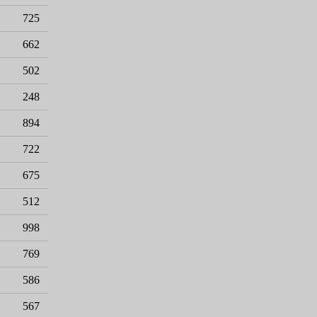
725
662
502
248
894
722
675
512
998
769
586
567