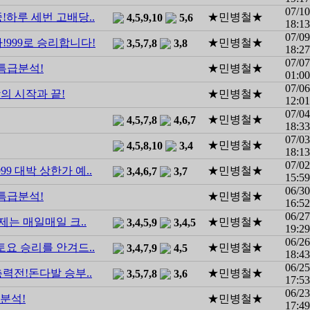
07/10
!하루 세번 고배당..
★민병철★
4,5,9,10
5,6
18:13
07/09
!999로 승리합니다!
★민병철★
3,5,7,8
3,8
18:27
07/07
특급분석!
★민병철★
01:00
07/06
당의 시작과 끝!
★민병철★
12:01
07/04
★민병철★
4,5,7,8
4,6,7
18:33
07/03
★민병철★
4,5,8,10
3,4
18:13
07/02
9 대박 상한가 예..
★민병철★
3,4,6,7
3,7
15:59
06/30
특급분석!
★민병철★
16:52
06/27
제는 매일매일 크..
★민병철★
3,4,5,9
3,4,5
19:29
06/26
토요 승리를 안겨드..
★민병철★
3,4,7,9
4,5
18:43
06/25
총력전!돈다발 승부..
★민병철★
3,5,7,8
3,6
17:53
06/23
분석!
★민병철★
17:49