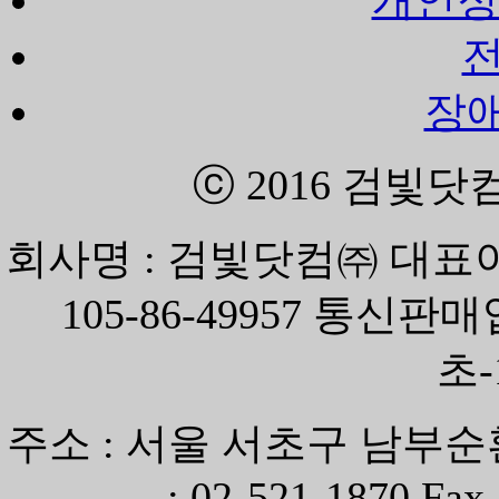
장
ⓒ 2016
검빛닷
회사명 : 검빛닷컴㈜ 대표이
105-86-49957 통신
초-
주소 : 서울 서초구 남부순환
: 02-521-1870 Fax 