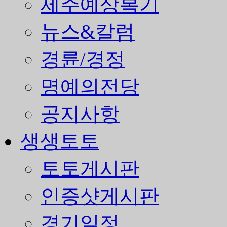
제주예상복기
뉴스&칼럼
경륜/경정
명예의전당
공지사항
생생토토
토토게시판
인증샷게시판
경기일정