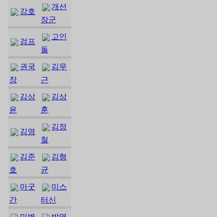
개선
강호
장군
고인
검프
돌
권국
김무
장
근
김상
김상
윤
훈
김정
김영
철
김준
김형
호
균
마굿
미스
간
터신
민병
박영