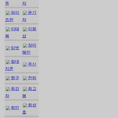
주
자
와이
윤기
즈런
자
이태
이희
복
섭
장미
임벗
혜민
절대
주신
지존
짱구
천하
최강
최고
자
봉
최성
최민
호