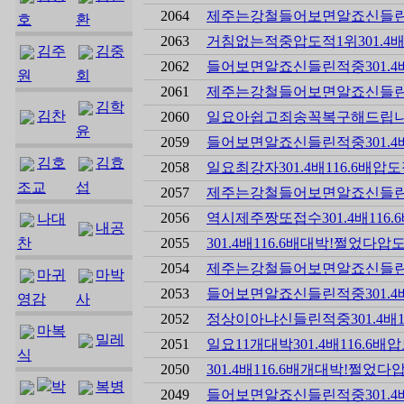
2064
제주는강철들어보면알죠신들린적중30
호
환
2063
거침없는적중압도적1위301.4배116
김주
김중
2062
들어보면알죠신들린적중301.4배116
원
회
2061
제주는강철들어보면알죠신들린적중30
김학
김찬
2060
일요아쉽고죄송꼭복구해드립니다301
윤
2059
들어보면알죠신들린적중301.4배116
김호
김효
2058
일요최강자301.4배116.6배압도적
조교
섭
2057
제주는강철들어보면알죠신들린적중30
2056
역시제주짱또접수301.4배116.6
나대
내공
찬
2055
301.4배116.6배대박!쩔었다압도적
2054
제주는강철들어보면알죠신들린적중30
마귀
마박
2053
들어보면알죠신들린적중301.4배116
영감
사
2052
정상이아냐신들린적중301.4배116.
마복
밀레
2051
일요11개대박301.4배116.6배압도
식
2050
301.4배116.6배개대박!쩔었다압도
박
복병
2049
들어보면알죠신들린적중301.4배116