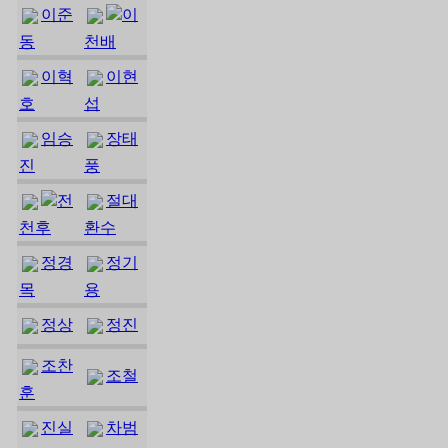
이준
이
동
천배
이혁
이현
호
섭
임승
장태
진
풍
전
절대
천후
환수
정경
정기
목
용
정상
정진
조찬
조철
훈
진실
차범