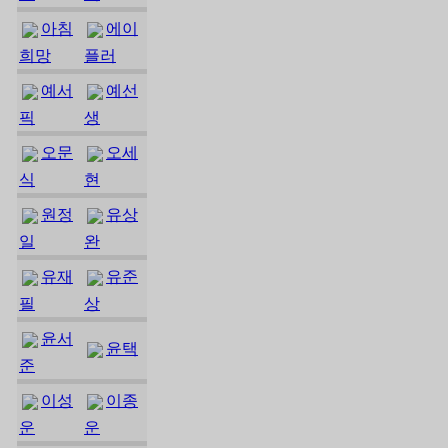
아침
에이
희망
플러
예서
예선
픽
생
오문
오세
식
현
원정
유상
일
완
유재
유준
필
상
윤서
윤택
준
이성
이종
운
운