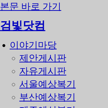
본문 바로 가기
검빛닷컴
이야기마당
제안게시판
자유게시판
서울예상복기
부산예상복기