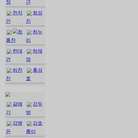
장
근
천지
최성
인
진
최
하누
홍찬
리
한대
허재
건
영
허찬
홍성
진
호
갈매
강두
기
방
강병
강초
은
롱이