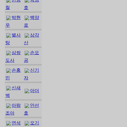
철
호
박현
백양
우
로
별사
삼각
탕
산
삼쌍
손오
도사
공
손홍
신기
민
자
신새
아더
벽
아랑
안선
조아
호
연석
오기