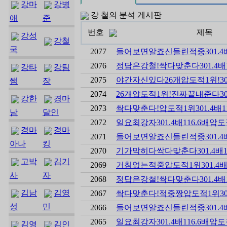
강마
강병
강 철의 분석 게시판
애
준
번호
제목
강성
강철
국
2077
들어보면알죠신들린적중301.4배11
2076
정답은강철!싹다맞춘다301.4배116.
강타
강팀
2075
야간자신있다26개압도적1위!301.4
쌤
장
2074
26개압도적1위!진짜끝내준다301.4배
강한
경마
2073
싹다맞춘다!압도적1위301.4배116.
남
달인
2072
일요최강자301.4배116.6배압도적
경마
경마
2071
들어보면알죠신들린적중301.4배116
아나
킹
2070
기가막히다싹다맞춘다301.4배116.
고박
김기
2069
거침없는적중압도적1위301.4배116
사
자
2068
정답은강철!싹다맞춘다301.4배116.
김남
김영
2067
싹다맞춘다!적중짱압도적1위301.4배
성
민
2066
들어보면알죠신들린적중301.4배116
2065
일요최강자301.4배116.6배압도적
김영
김인