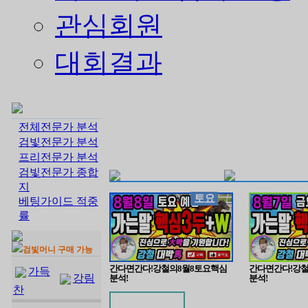
관심회원
대회결과
전체전문가 분석
검빛전문가 분석
프리전문가 분석
검빛전문가 종합
지
토요
베팅가이드 적중
률
검빛머니 구매 가능
간다면간다!강철의8월8토요핵심
간다면간다!강철
가득
강림
분석!
분석!
찬