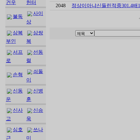
건우
헌터
2048
정상이아냐신들린적중301.4배116.
사이
불독
상
삼복
삼쌍
부인
복
서프
선동
로
렬
쇠돌
손혁
이
신동
신병
운
훈
신사
신승
고
욱
심호
쓰나
근
미