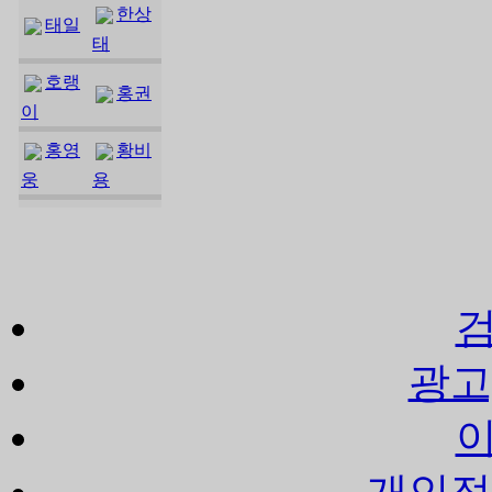
한상
태일
태
호랭
홍권
이
홍영
황비
웅
용
광고
개인정