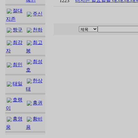
터지는 일요일날 대.대.대.대
1223
절대
주신
지존
짱구
천하
최강
최고
자
봉
최성
최민
호
한상
태일
태
호랭
홍권
이
홍영
황비
웅
용