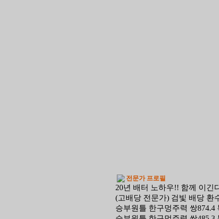
전문가 프로필
20년 배터 노하우!! 함께 이긴다
(고배당 전문가) 검빛 배당 환수
승부원틀 한구멍주력 쌍874.4 복
승부원틀 한구멍주력 쌍485.3 복