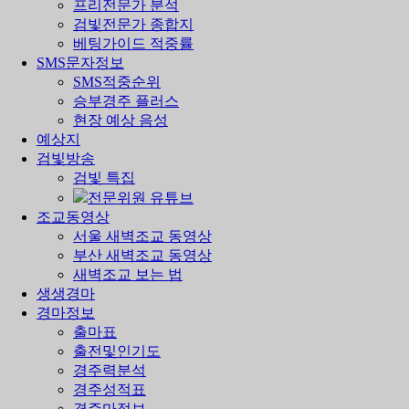
프리전문가 분석
검빛전문가 종합지
베팅가이드 적중률
SMS문자정보
SMS적중순위
승부경주 플러스
현장 예상 음성
예상지
검빛방송
검빛 특집
전문위원 유튜브
조교동영상
서울 새벽조교 동영상
부산 새벽조교 동영상
새벽조교 보는 법
생생경마
경마정보
출마표
출전및인기도
경주력분석
경주성적표
경주마정보