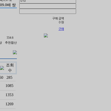
09.0배 쌍
2.2 복1
구매 금액
0
원
구매
554.6
당
추천합산
조회
수
50
285
1085
1353
1269