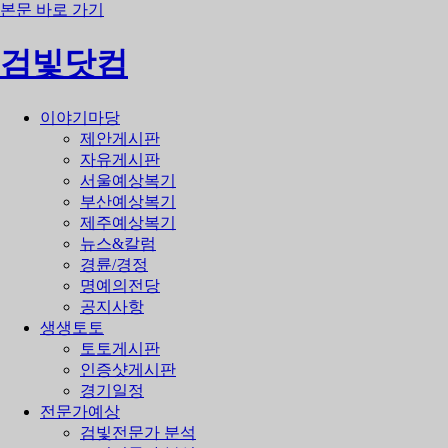
본문 바로 가기
검빛닷컴
이야기마당
제안게시판
자유게시판
서울예상복기
부산예상복기
제주예상복기
뉴스&칼럼
경륜/경정
명예의전당
공지사항
생생토토
토토게시판
인증샷게시판
경기일정
전문가예상
검빛전문가 분석