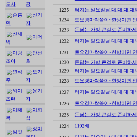
도사
공
터지는 일요일날 대.대.대.대
1235
손홍
신기
1234
토요경마싹쓸이~한방이면 인
민
자
돈담는 가방 큰걸로 준비하세
1233
신새
아더
터지는 일요일날 대.대.대.대
1232
벽
토요경마싹쓸이~한방이면 인
1231
아랑
안선
조아
호
1230
돈담는 가방 큰걸로 준비하세
1229
터지는 일요일날 대.대.대.대
연석
오기
주
자
토요경마싹쓸이~한방이면 인
1228
와이
윤기
터지는 일요일날 대.대.대.대
1227
즈런
자
토요경마싹쓸이~한방이면 인
1226
이태
이희
돈담는 가방 큰걸로 준비하세
1225
복
섭
1192배
1224
장미
임벗
혜민