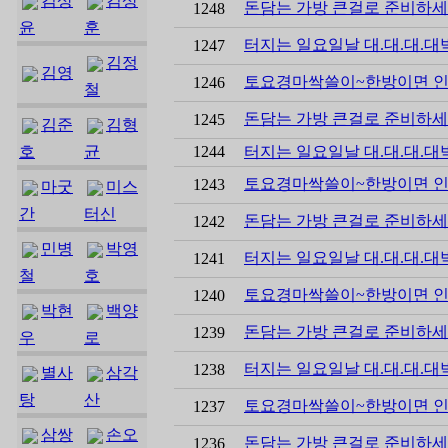
김상
김상
돈담는 가방 큰걸로 준비하세
1248
윤
훈
터지는 일요일날 대.대.대.대
1247
김정
김영
토요경마싹쓸이~한방이면 인
1246
철
돈담는 가방 큰걸로 준비하세
1245
김준
김형
호
균
1244
터지는 일요일날 대.대.대.대
토요경마싹쓸이~한방이면 인
1243
마굿
미스
간
터신
돈담는 가방 큰걸로 준비하세
1242
민병
박영
터지는 일요일날 대.대.대.대
1241
철
호
토요경마싹쓸이~한방이면 인
1240
박현
백양
돈담는 가방 큰걸로 준비하세
1239
우
로
터지는 일요일날 대.대.대.대
1238
별사
삼각
탕
산
토요경마싹쓸이~한방이면 인
1237
삼쌍
손오
돈담는 가방 큰걸로 준비하세
1236