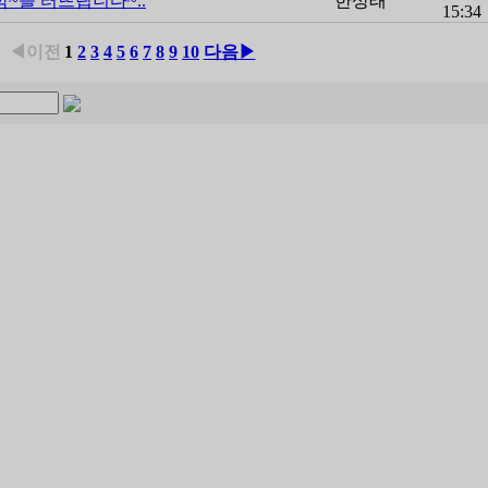
박~을 터뜨립니다~..
한상태
15:34
◀이전
1
2
3
4
5
6
7
8
9
10
다음▶