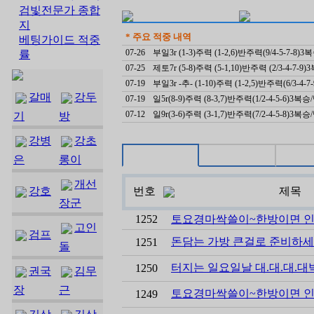
검빛전문가 종합
지
* 주요 적중 내역
베팅가이드 적중
07-26
부일3r (1-3)주력 (1-2,6)반주력(9/4-5-7-8)
률
07-25
제토7r (5-8)주력 (5-1,10)반주력 (2/3-4-7-9
07-19
부일3r -추- (1-10)주력 (1-2,5)반주력(6/3-4
갈매
강두
07-19
일5r(8-9)주력 (8-3,7)반주력(1/2-4-5-6)3복
07-12
일9r(3-6)주력 (3-1,7)반주력(7/2-4-5-8)3복
기
방
강병
강초
은
롱이
개선
강호
번호
제목
장군
1252
토요경마싹쓸이~한방이면 인
고인
검프
돈담는 가방 큰걸로 준비하세
1251
돌
터지는 일요일날 대.대.대.대
1250
권국
김무
장
근
토요경마싹쓸이~한방이면 인
1249