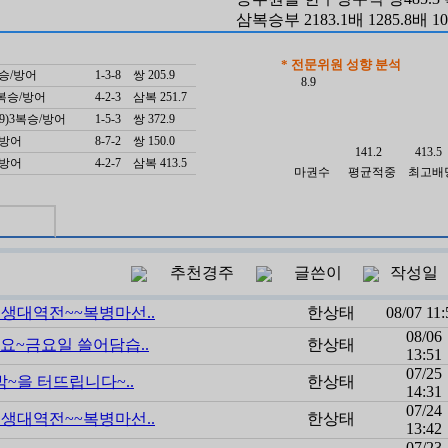
삼복승부 2183.1배 1285.8배 10
667.8 복360.1
한방에쌍,복,삼복모두적중~쌍65
* 전문위원 성향 분석
3복승/방어
1-3-8
쌍 205.9
62.0 삼복163.6
8.9
)3복승/방어
4-2-3
삼복 251.7
-7-9)3복승/방어
1-5-3
쌍 372.9
승/방어
8-7-2
쌍 150.0
141.2
413.5
승/방어
4-2-7
삼복 413.5
마권수
평균적중
최고배
추천경주
글쓴이
작성일
생대역전~~복병마선..
한상태
08/07 11:
08/06
요~금요일 쓸어담습..
한상태
13:51
07/25
박~을 터뜨립니다~..
한상태
14:31
07/24
생대역전~~복병마선..
한상태
13:42
07/23