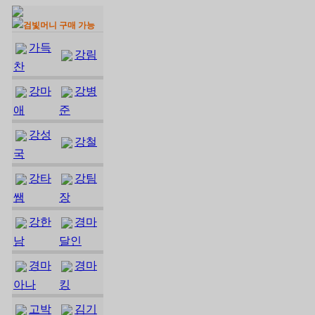
검빛머니 구매 가능
가득
강림
찬
강마
강병
애
준
강성
강철
국
강타
강팀
쌤
장
강한
경마
남
달인
경마
경마
아나
킹
고박
김기