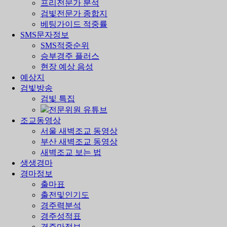
프리전문가 분석
검빛전문가 종합지
베팅가이드 적중률
SMS문자정보
SMS적중순위
승부경주 플러스
현장 예상 음성
예상지
검빛방송
검빛 특집
전문위원 유튜브
조교동영상
서울 새벽조교 동영상
부산 새벽조교 동영상
새벽조교 보는 법
생생경마
경마정보
출마표
출전및인기도
경주력분석
경주성적표
경주마정보