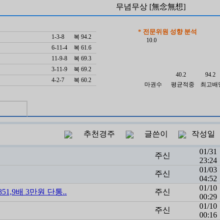
무념무상 [無念無想]
* 전문위원 성향 분석
1-3-8
복 94.2
10.0
6-11-4
복 61.6
11-9-8
복 69.3
3-11-9
복 69.2
40.2
94.2
4-2-7
복 60.2
마권수
평균적중
최고배
추천경주
글쓴이
작성일
01/31
주신
23:24
01/03
주신
04:52
01/10
1,9배 3만원 단통..
주신
00:29
01/10
주신
00:16