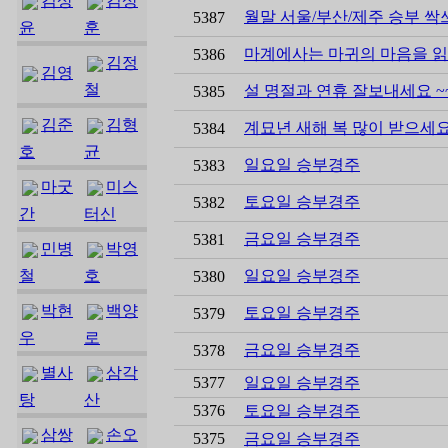
김상
김상
월말 서울/부산/제주 승부 싹쓰리
5387
윤
훈
마계에사는 마귀의 마음을 읽어
5386
김정
김영
철
설 명절과 연휴 잘보내세요 ~~
5385
김준
김형
계묘년 새해 복 많이 받으세요 ~
5384
호
균
일요일 승부경주
5383
마굿
미스
토요일 승부경주
5382
간
터신
금요일 승부경주
5381
민병
박영
철
호
일요일 승부경주
5380
박현
백양
토요일 승부경주
5379
우
로
금요일 승부경주
5378
별사
삼각
5377
일요일 승부경주
탕
산
5376
토요일 승부경주
삼쌍
손오
5375
금요일 승부경주