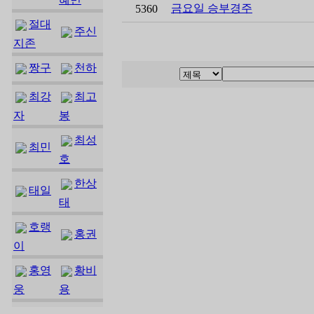
금요일 승부경주
5360
절대
주신
지존
짱구
천하
최강
최고
자
봉
최성
최민
호
한상
태일
태
호랭
홍권
이
홍영
황비
웅
용