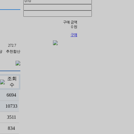
구매 금액
0
원
구매
272.7
당
추천합산
조회
수
6694
10733
3511
834