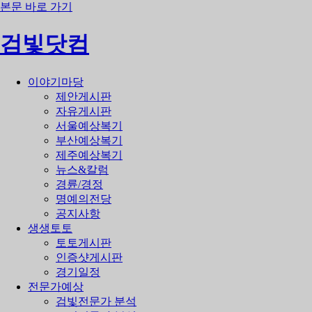
본문 바로 가기
검빛닷컴
이야기마당
제안게시판
자유게시판
서울예상복기
부산예상복기
제주예상복기
뉴스&칼럼
경륜/경정
명예의전당
공지사항
생생토토
토토게시판
인증샷게시판
경기일정
전문가예상
검빛전문가 분석