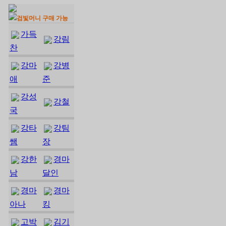
검빛머니 구매 가능
가득
강림
찬
강마
강병
애
준
강성
강철
국
강타
강팀
쌤
장
강한
경마
남
달인
경마
경마
아나
킹
고박
김기