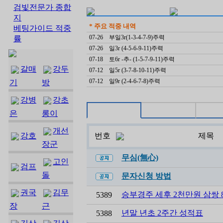
검빛전문가 종합
지
* 주요 적중 내역
베팅가이드 적중
07-26
부일3r(1-3-4-7-9)주력
률
07-26
일3r (4-5-6-9-11)주력
07-18
토6r -추- (1-5-7-9-11)주력
갈매
강두
07-12
일5r (3-7-8-10-11)주력
07-12
일9r (2-4-6-7-8)주력
기
방
강병
강초
은
롱이
개선
강호
번호
제목
장군
무심(無心)
고인
검프
돌
문자신청 방법
권국
김무
승부경주 세후 2천만원 삼쌍 85
5389
장
근
년말 년초 2주간 성적표
5388