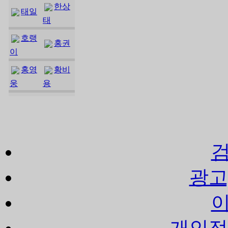
한상
태일
태
호랭
홍권
이
홍영
황비
웅
용
광고
개인정