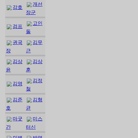
개선
강호
장군
고인
검프
돌
권국
김무
장
근
김상
김상
윤
훈
김정
김영
철
김준
김형
호
균
마굿
미스
간
터신
민병
박영