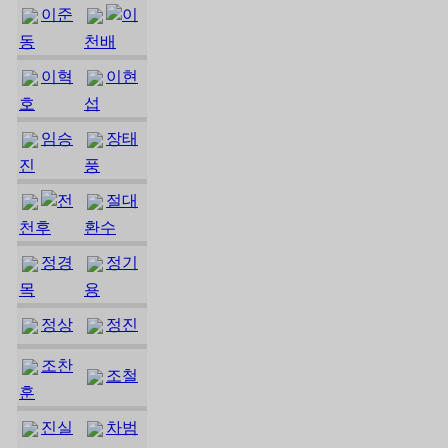
이준
이
동
천배
이혁
이현
호
섭
임승
장태
진
풍
전
절대
천후
환수
정경
정기
목
용
정상
정진
조찬
조철
훈
진실
차범