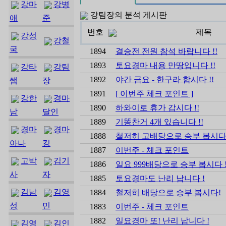
강마
강병
강팀장의 분석 게시판
애
준
번호
제목
강성
강철
국
1894
결승전 전원 참석 바랍니다 !!
1893
토요경마 내용 만땅입니다 !!
강타
강팀
1892
야간 금요 - 한구라 합시다 !!
쌤
장
1891
[ 이번주 체크 포인트 ]
강한
경마
1890
하와이로 휴가 갑시다 !!
남
달인
1889
기똥찬거 4개 있습니다 !!
경마
경마
1888
철저히 고배당으로 승부 봅시다
아나
킹
1887
이번주 - 체크 포인트
고박
김기
1886
일요 999배당으로 승부 봅시다 
사
자
1885
토요경마도 난리 납니다 !
김남
김영
1884
철저히 배당으로 승부 봅시다!
성
민
1883
이번주 - 체크 포인트
1882
일요경마 또! 난리 납니다 !
김영
김인