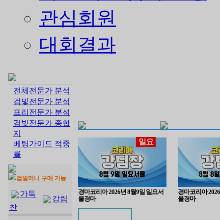
관심회원
대회결과
전체전문가 분석
검빛전문가 분석
프리전문가 분석
검빛전문가 종합
지
일요
베팅가이드 적중
률
검빛머니 구매 가능
경마코리아 2026년 8월9일 일요서
경마코리아 202
가득
강림
울경마
울경마
찬