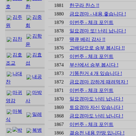
1881
한구라 찬스 !!
호
환
1880
금요경마 - 내용 좋습니다 !
김주
김중
1879
이번주 - 체크 포인트
원
회
1878
일요경마 또! 난리 납니다 !
김학
김찬
1877
땡큐 베리 감사 !!
윤
1876
고배당으로 승부 봅시다 !!
김호
김효
1875
이번주 - 체크 포인트
조교
섭
1874
부산에서 승부 봅시다 !
1873
기똥찬거 4 개 있습니다 !
나대
내공
찬
1872
금요경마 강하게 때려먹자 !
1871
이번주 - 체크 포인트
마귀
마박
1870
일요경마도 난리 납니다 !
영감
사
1869
토요경마 자신 있습니다 !
마복
밀레
1868
금요경마도 난리 납니다 !
식
1867
이번주 - 체크 포인트
박
복병
1866
결승전 내용 만땅 입니다 !