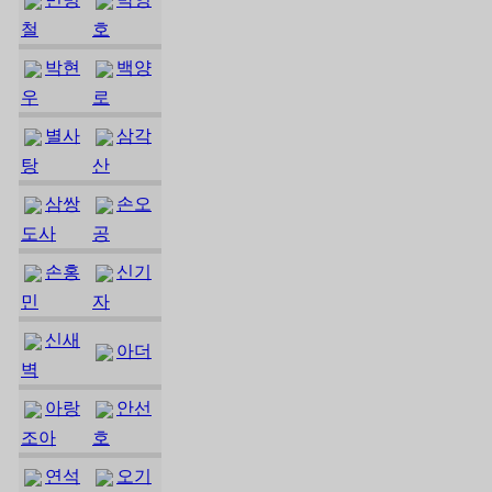
철
호
박현
백양
우
로
별사
삼각
탕
산
삼쌍
손오
도사
공
손홍
신기
민
자
신새
아더
벽
아랑
안선
조아
호
연석
오기