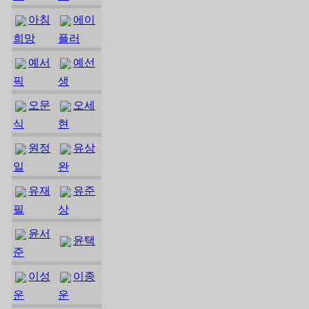
아침
에이
희망
플러
예서
예선
픽
생
오문
오세
식
현
원정
유상
일
완
유재
유준
필
상
윤서
윤택
준
이성
이종
운
운