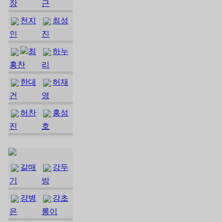
장
근
천지
최성
인
진
최
하누
홍찬
리
한대
허재
건
영
허찬
홍성
진
호
갈매
강두
기
방
강병
강초
은
롱이