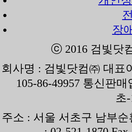
장
ⓒ 2016
검빛닷
회사명 : 검빛닷컴㈜ 대표이
105-86-49957 통신
초-
주소 : 서울 서초구 남부순환
: 02-521-1870 Fax 