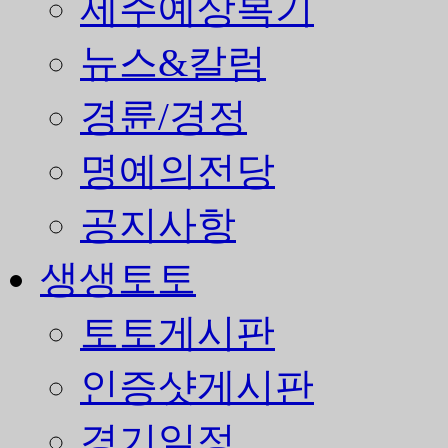
제주예상복기
뉴스&칼럼
경륜/경정
명예의전당
공지사항
생생토토
토토게시판
인증샷게시판
경기일정