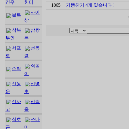
건우
헌터
1865
기똥찬거 4개 있습니다 !
사이
불독
상
삼복
삼쌍
부인
복
서프
선동
로
렬
쇠돌
손혁
이
신동
신병
운
훈
신사
신승
고
욱
심호
쓰나
근
미