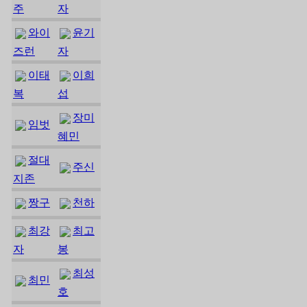
주
자
와이
윤기
즈런
자
이태
이희
복
섭
장미
임벗
혜민
절대
주신
지존
짱구
천하
최강
최고
자
봉
최성
최민
호