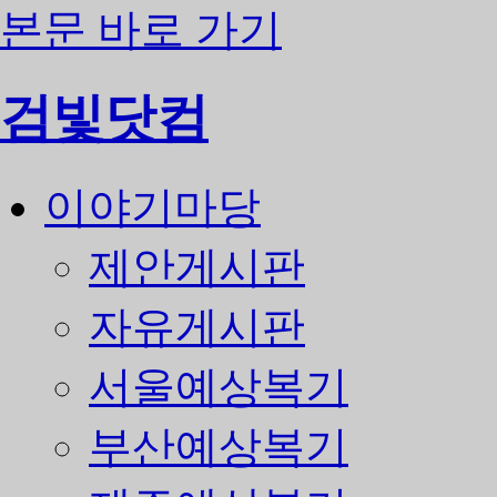
본문 바로 가기
검빛닷컴
이야기마당
제안게시판
자유게시판
서울예상복기
부산예상복기