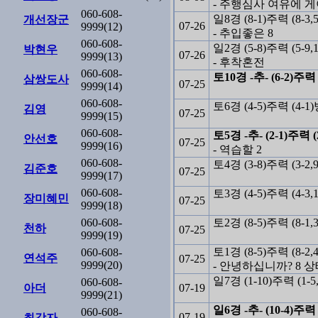
- 주행심사 여유에 게
060-608-
일8경 (8-1)주력 (8-3
개선장군
07-26
9999(12)
- 추입좋은 8
060-608-
일2경 (5-8)주력 (5-9,1
박현우
07-26
9999(13)
- 후착혼전
060-608-
토10경 -추- (6-2)주력 (
삼쌍도사
07-25
9999(14)
060-608-
토6경 (4-5)주력 (4-1)
김영
07-25
9999(15)
060-608-
토5경 -추- (2-1)주력 (2
안선호
07-25
9999(16)
- 역습할 2
060-608-
토4경 (3-8)주력 (3-2,
김준호
07-25
9999(17)
060-608-
토3경 (4-5)주력 (4-3,
장미혜민
07-25
9999(18)
060-608-
토2경 (8-5)주력 (8-1,3
천하
07-25
9999(19)
토1경 (8-5)주력 (8-2,
060-608-
연석주
07-25
9999(20)
- 안녕하십니까? 8 
일7경 (1-10)주력 (1-5,
060-608-
아더
07-19
9999(21)
일6경 -추- (10-4)주력 (
060-608-
07-19
최강자