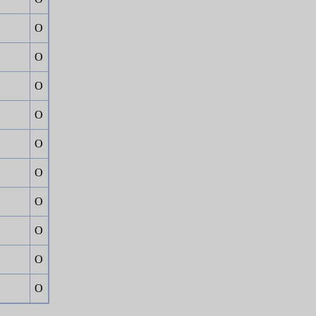
Ο
Ο
Ο
Ο
Ο
Ο
Ο
Ο
Ο
Ο