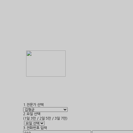
1.전문가 선택
2.요일 선택
(1일 3만 / 2일 5만 / 3일 7만)
3.전화번호 입력