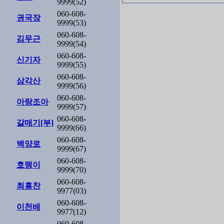
9999(52)
060-608-
권국장
9999(53)
060-608-
김무근
9999(54)
060-608-
신기자
9999(55)
060-608-
삼각산
9999(56)
060-608-
아랑조아
9999(57)
060-608-
갈매기[부]
9999(66)
060-608-
백양로
9999(67)
060-608-
호랭이
9999(70)
060-608-
최홍찬
9977(03)
060-608-
이천배
9977(12)
060-608-