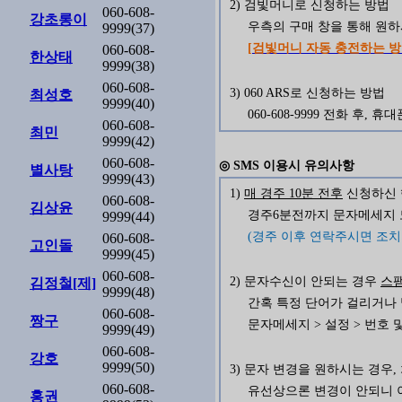
2) 검빛머니로 신청하는 방법
060-608-
강초롱이
우측의 구매 창을 통해 원
9999(37)
[검빛머니 자동 충전하는 방
060-608-
한상태
9999(38)
060-608-
3) 060 ARS로 신청하는 방법
최성호
9999(40)
060-608-9999 전화 후
060-608-
최민
9999(42)
060-608-
◎ SMS 이용시 유의사항
별사탕
9999(43)
1)
매 경주 10분 전후
신청하신 
060-608-
김상윤
경주6분전까지 문자메세지 도
9999(44)
(경주 이후 연락주시면 조치
060-608-
고인돌
9999(45)
060-608-
2) 문자수신이 안되는 경우
스
김정철[제]
9999(48)
간혹 특정 단어가 걸리거나
060-608-
짱구
문자메세지 > 설정 > 번호
9999(49)
060-608-
강호
9999(50)
3) 문자 변경을 원하시는 경우
060-608-
유선상으론 변경이 안되니 
홍권