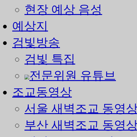
현장 예상 음성
예상지
검빛방송
검빛 특집
전문위원 유튜브
조교동영상
서울 새벽조교 동영
부산 새벽조교 동영