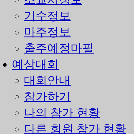
기수정보
마주정보
출주예정마필
예상대회
대회안내
참가하기
나의 참가 현황
다른 회원 참가 현황