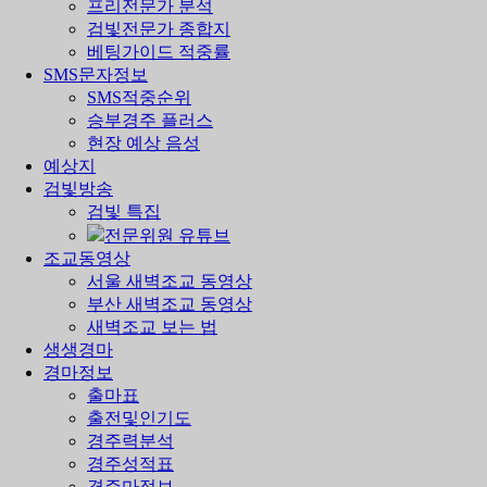
프리전문가 분석
검빛전문가 종합지
베팅가이드 적중률
SMS문자정보
SMS적중순위
승부경주 플러스
현장 예상 음성
예상지
검빛방송
검빛 특집
전문위원 유튜브
조교동영상
서울 새벽조교 동영상
부산 새벽조교 동영상
새벽조교 보는 법
생생경마
경마정보
출마표
출전및인기도
경주력분석
경주성적표
경주마정보