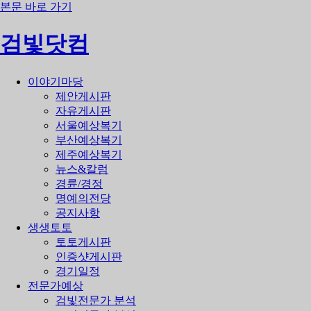
본문 바로 가기
검빛닷컴
이야기마당
제안게시판
자유게시판
서울예상복기
부산예상복기
제주예상복기
뉴스&칼럼
경륜/경정
명예의전당
공지사항
생생토토
토토게시판
인증샷게시판
경기일정
전문가예상
검빛전문가 분석