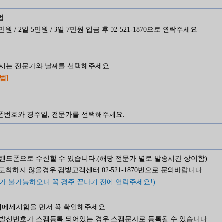
법
 3만원 / 2일 5만원 / 3일 7만원 입금 후 02-521-1870으로 연락주세요
하시는 전문가와 날짜를 선택해주세요
법]
, 휴대폰번호와 경주일, 전문가를 선택해주세요.
핸드폰으로 수신할 수 있습니다.(해당 전문가 별로 발송시간 상이함)
착하지 않을경우 검빛고객센터 02-521-1870번으로 문의바랍니다.
가 불가능하오니 꼭 경주 끝나기 전에 연락주세요!)
팸메세지함
을 먼저 꼭 확인해주세요.
 발신번호가 스팸등록 되어있는 경우 스팸문자로 등록될 수 있습니다.