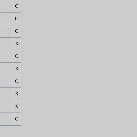
Ο
Ο
Ο
Χ
Ο
Χ
Ο
Χ
Χ
Ο