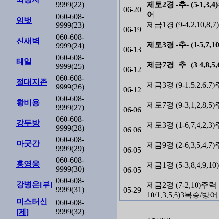
9999(22)
제토2경 -추- (5-1,3,4)
06-20
어
060-608-
임벗
제금1경 (9-4,2,10,8,
9999(23)
06-19
060-608-
신새벽
제토3경 -추- (1-5,7,10
9999(24)
06-13
060-608-
태일
제금7경 -추- (3-4,8,5,
9999(25)
06-12
060-608-
절대지존
제금3경 (9-1,5,2,6,7)
9999(26)
06-12
060-608-
황비용
제토7경 (9-3,1,2,8,5)
9999(27)
06-06
060-608-
강두방
제토3경 (1-6,7,4,2,3)
9999(28)
06-06
060-608-
마굿간
제금9경 (2-6,3,5,4,7
9999(29)
06-05
060-608-
홍영웅
제금1경 (5-3,8,4,9,10
9999(30)
06-05
060-608-
강병은[부]
제금2경 (7-2,10)주력 (
9999(31)
05-29
10/1,3,5,6)3복승/방어
미스터신
060-608-
9999(32)
[제]