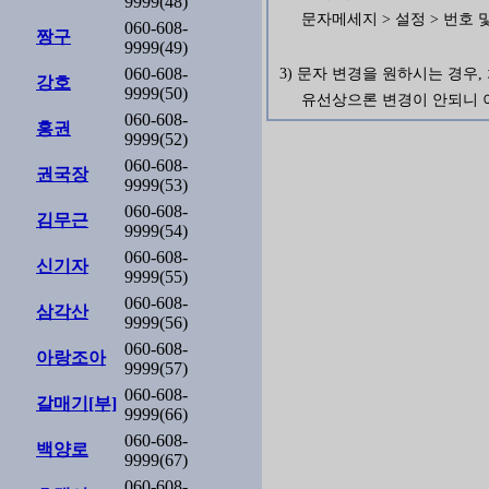
9999(48)
문자메세지 > 설정 > 번호
060-608-
짱구
9999(49)
060-608-
3) 문자 변경을 원하시는 경우
강호
9999(50)
유선상으론 변경이 안되니 
060-608-
홍권
9999(52)
060-608-
권국장
9999(53)
060-608-
김무근
9999(54)
060-608-
신기자
9999(55)
060-608-
삼각산
9999(56)
060-608-
아랑조아
9999(57)
060-608-
갈매기[부]
9999(66)
060-608-
백양로
9999(67)
060-608-