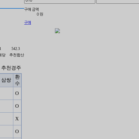
구매 금액
0
원
구매
1
542.3
배당
추천합산
추천경주
환
삼쌍
수
Ο
Ο
Χ
Ο