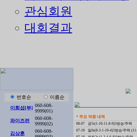
관심회원
대회결과
번호순
이름순
060-608-
이희섭[부]
9999(01)
* 주요 적중 내역
060-608-
와이즈런
9999(02)
08-07
금5r(1-10-11-8-9)3쌍승/주력
07-19
일6r(8-3-1-10-4)3쌍승/주력 (11-
060-608-
김상훈
9999(03)
07-18
제토2r (1-2-4-6-8)3쌍승/주력