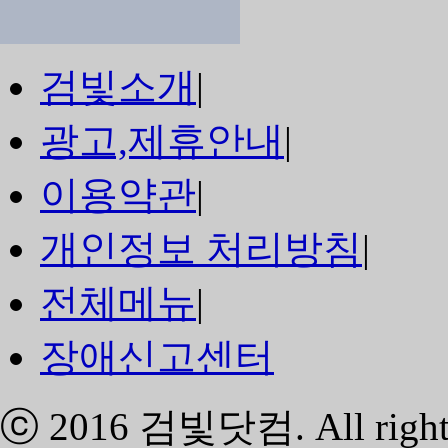
검빛소개
|
광고,제휴안내
|
이용약관
|
개인정보 처리방침
|
전체메뉴
|
장애신고센터
ⓒ 2016
검빛닷컴
. All righ