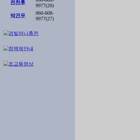
전천후
9977(20)
060-608-
박건우
9977(27)