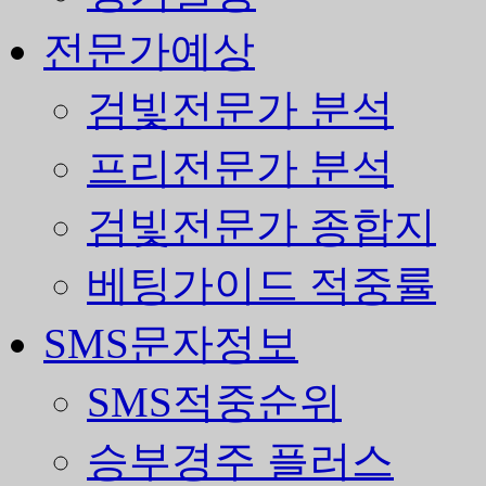
전문가예상
검빛전문가 분석
프리전문가 분석
검빛전문가 종합지
베팅가이드 적중률
SMS문자정보
SMS적중순위
승부경주 플러스