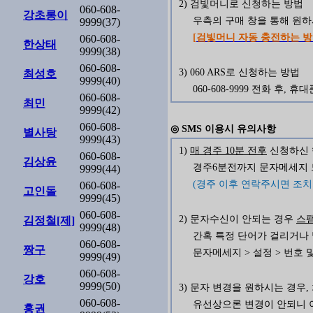
2) 검빛머니로 신청하는 방법
060-608-
강초롱이
우측의 구매 창을 통해 원
9999(37)
[검빛머니 자동 충전하는 방
060-608-
한상태
9999(38)
060-608-
3) 060 ARS로 신청하는 방법
최성호
9999(40)
060-608-9999 전화 후
060-608-
최민
9999(42)
060-608-
◎ SMS 이용시 유의사항
별사탕
9999(43)
1)
매 경주 10분 전후
신청하신 
060-608-
김상윤
경주6분전까지 문자메세지 도
9999(44)
(경주 이후 연락주시면 조치
060-608-
고인돌
9999(45)
060-608-
2) 문자수신이 안되는 경우
스
김정철[제]
9999(48)
간혹 특정 단어가 걸리거나
060-608-
짱구
문자메세지 > 설정 > 번호
9999(49)
060-608-
강호
9999(50)
3) 문자 변경을 원하시는 경우
060-608-
유선상으론 변경이 안되니 
홍권