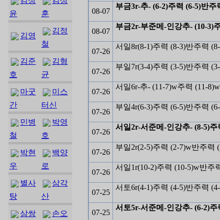
김상
김상
부금3r-추- (6-2)주력 (6-5)반주
08-07
윤
훈
부금2r-부준메-인강추- (10-3)주
김정
08-07
김영
철
서일8r(8-1)주력 (8-3)반주력 (
07-26
김준
김형
부일7r(3-4)주력 (3-5)반주력 (3
07-26
호
균
서일6r-추- (11-7)w주력 (11-8
마굿
미스
07-26
간
터신
부일4r(6-3)주력 (6-5)반주력 (6
07-26
민병
박영
서일2r-서준메-인강추- (8-5)주력
07-26
철
호
부일2r(2-5)주력 (2-7)w반주력 
07-26
박현
백양
우
로
서일1r(10-2)주력 (10-5)w반주
07-26
별사
삼각
서토6r(4-1)주력 (4-5)반주력 (4
07-25
탕
산
서토5r-서준메-인강추- (6-2)주력
07-25
삼쌍
손오