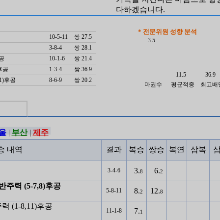
다하겠습니다.
(전)리빙tv 조교해설
(현)검빛 경마전문가
* 전문위원 성향 분석
10-5-11
쌍 27.5
경마경력28년. 전문 예상가경력
3.5
3-8-4
쌍 28.1
후공
10-1-6
쌍 21.4
w후공
1-3-4
쌍 36.9
11.5
36.9
11)후공
8-6-9
쌍 20.2
마권수
평균적중
최고배
울
|
부산
|
제주
송 내역
결과
복승
쌍승
복연
삼복
3.
6.
3-4-6
8
2
w반주력 (5-7,8)후공
8.
12.
5-8-11
2
8
주력 (1-8,11)후공
7.
11-1-8
1