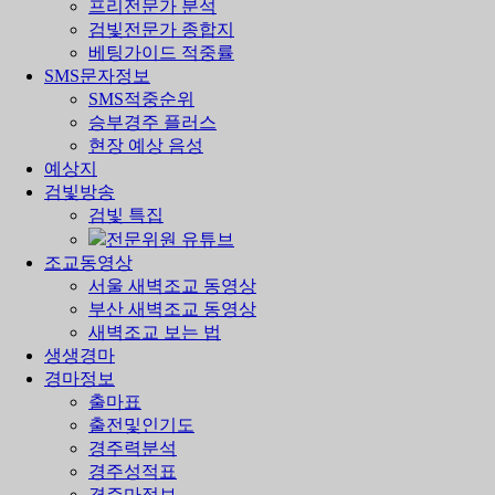
프리전문가 분석
검빛전문가 종합지
베팅가이드 적중률
SMS문자정보
SMS적중순위
승부경주 플러스
현장 예상 음성
예상지
검빛방송
검빛 특집
전문위원 유튜브
조교동영상
서울 새벽조교 동영상
부산 새벽조교 동영상
새벽조교 보는 법
생생경마
경마정보
출마표
출전및인기도
경주력분석
경주성적표
경주마정보