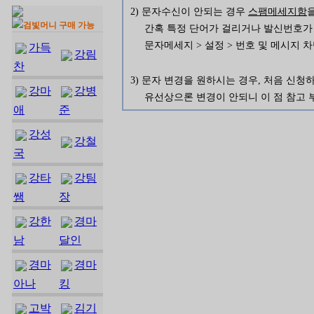
2) 문자수신이 안되는 경우
스팸메세지함
검빛머니 구매 가능
간혹 특정 단어가 걸리거나 발신번호가
문자메세지 > 설정 > 번호 및 메시지 
가득
강림
찬
3) 문자 변경을 원하시는 경우, 처음 신
강마
강병
유선상으론 변경이 안되니 이 점 참고 
애
준
강성
강철
국
강타
강팀
쌤
장
강한
경마
남
달인
경마
경마
아나
킹
고박
김기