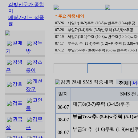
검빛전문가 종합
지
* 주요 적중 내역
베팅가이드 적중
07-26
서일1r(10-2)주력 (10-5)w반주력(10-4)후공
률
07-26
부일7r(3-4)주력 (3-5)반주력 (3-8,9)w후공
07-19
서일7r(10-1)주력 (10-8)w반주력(10-5,6)w
갈매
강두
07-17
부금3r-추- (1-4)주력 (1-2)w반주력 (1-3,8)
07-12
부일7r-w추- (8-9)w주력 (8-3)w반주력 (8-6,
기
방
강병
강초
은
롱이
개선
김영
전체
SMS 적중내역
전체
|
서
강호
장군
일자
SMS 전
고인
검프
제금8r(3-7)주력 (3-4,5)후공
08-07
돌
부금7r-w추- (5-6)w주력 (5-1)
권국
김무
08-07
장
근
부금5r-추- (1-6)주력 (1-9)w반
08-07