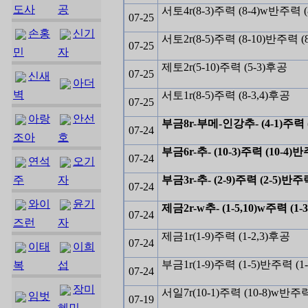
도사
공
서토4r(8-3)주력 (8-4)w반주력 (
07-25
손홍
신기
서토2r(8-5)주력 (8-10)반주력 (
07-25
민
자
제토2r(5-10)주력 (5-3)후공
07-25
신새
아더
벽
서토1r(8-5)주력 (8-3,4)후공
07-25
아랑
안선
부금8r-부메-인강추- (4-1)주력 (
07-24
조아
호
부금6r-추- (10-3)주력 (10-4)
07-24
연석
오기
주
자
부금3r-추- (2-9)주력 (2-5)반주
07-24
와이
윤기
제금2r-w추- (1-5,10)w주력 (1-
07-24
즈런
자
제금1r(1-9)주력 (1-2,3)후공
07-24
이태
이희
부금1r(1-9)주력 (1-5)반주력 (1
복
섭
07-24
장미
서일7r(10-1)주력 (10-8)w반주력
임벗
07-19
혜민