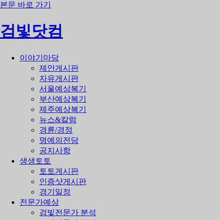
본문 바로 가기
검빛닷컴
이야기마당
제안게시판
자유게시판
서울예상복기
부산예상복기
제주예상복기
뉴스&칼럼
경륜/경정
명예의전당
공지사항
생생토토
토토게시판
인증샷게시판
경기일정
전문가예상
검빛전문가 분석