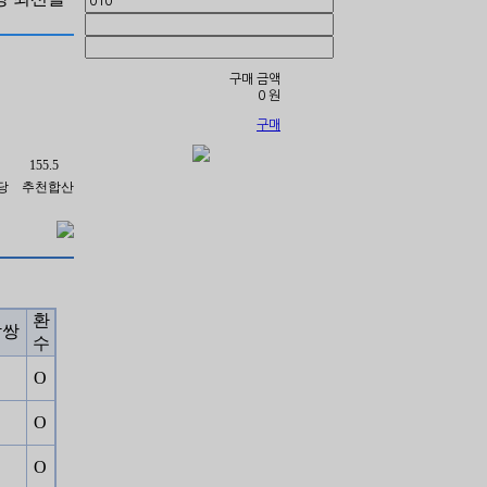
구매 금액
19년.
0
원
구매
155.5
당
추천합산
환
삼쌍
수
Ο
Ο
Ο