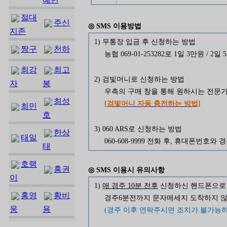
절대
주신
◎ SMS 이용방법
지존
1) 무통장 입금 후 신청하는 방법
짱구
천하
농협 069-01-253282로 1일 3만원 / 2
최강
최고
2) 검빛머니로 신청하는 방법
자
봉
우측의 구매 창을 통해 원하시는 전문
최성
[검빛머니 자동 충전하는 방법]
최민
호
3) 060 ARS로 신청하는 방법
한상
태일
060-608-9999 전화 후, 휴대폰번호
태
호랭
홍권
◎ SMS 이용시 유의사항
이
1)
매 경주 10분 전후
신청하신 핸드폰으로 
홍영
황비
경주6분전까지 문자메세지 도착하지 않을
웅
용
(경주 이후 연락주시면 조치가 불가능하