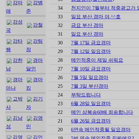
강마
강병
34
천지인이 7월부터 적중광고가 
애
준
33
일요 부산 경마 야 ^^호
강성
강철
32
금요 부산 경마
국
31
일요 부산 경마
강타
강팀
30
7월 17일 금요경마
쌤
장
29
7월 12일 일요경마
28
메인적중이 제일 쉬워요
강한
경마
남
달인
27
7월 10일 금요경마
26
7월 5일 일요경마
경마
경마
25
7월 3일 부산경마
아나
킹
24
부탁드립니다
고박
김기
23
6월 28일 일요경마
사
자
22
메인 삼복승60배 죄송합니다
김남
김영
21
6월 26일 금요경마
성
민
20
6연속 메인적중될 일요경마
김영
김인
19
5번 연속 메인적중 진짜에요?