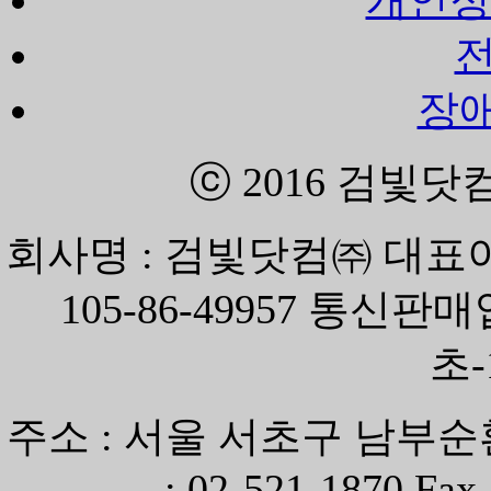
장
ⓒ 2016
검빛닷
회사명 : 검빛닷컴㈜ 대표이
105-86-49957 통신
초-
주소 : 서울 서초구 남부순환
: 02-521-1870 Fax 