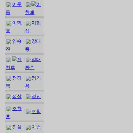
이준
이
동
천배
이혁
이현
호
섭
임승
장태
진
풍
전
절대
천후
환수
정경
정기
목
용
정상
정진
조찬
조철
훈
진실
차범