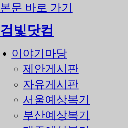
본문 바로 가기
검빛닷컴
이야기마당
제안게시판
자유게시판
서울예상복기
부산예상복기