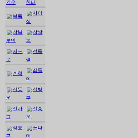
건우
헌터
사이
불독
상
삼복
삼쌍
부인
복
서프
선동
로
렬
쇠돌
손혁
이
신동
신병
운
훈
신사
신승
고
욱
심호
쓰나
근
미