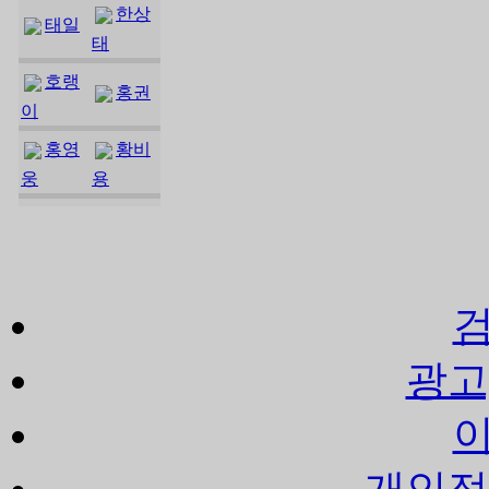
한상
태일
태
호랭
홍권
이
홍영
황비
웅
용
광고
개인정