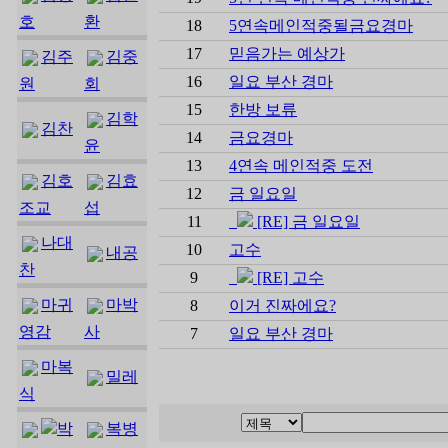
호
환
18
5연속메인적중될금요경마
17
믿음가는 예상가
김주
김중
16
일요 부산 경마
원
회
15
한방 보류
김학
김찬
14
금요경마
윤
13
4연속 메인적중 도전
김호
김효
12
금 일요일
조교
섭
11
[RE] 금 일요일
나대
10
고수
내공
찬
9
[RE] 고수
마귀
마박
8
이거 진짜에요?
영감
사
7
일요 부산 경마
마복
밀레
식
박
복병