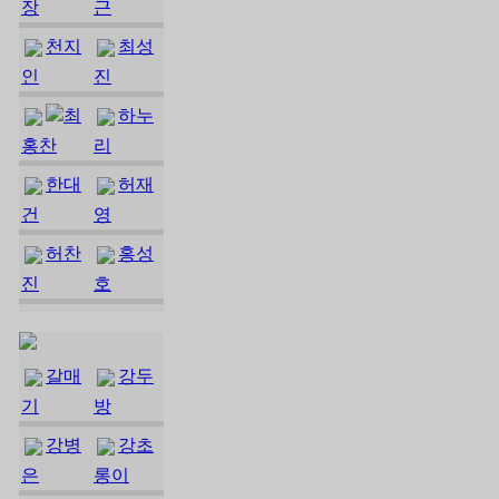
장
근
천지
최성
인
진
최
하누
홍찬
리
한대
허재
건
영
허찬
홍성
진
호
갈매
강두
기
방
강병
강초
은
롱이