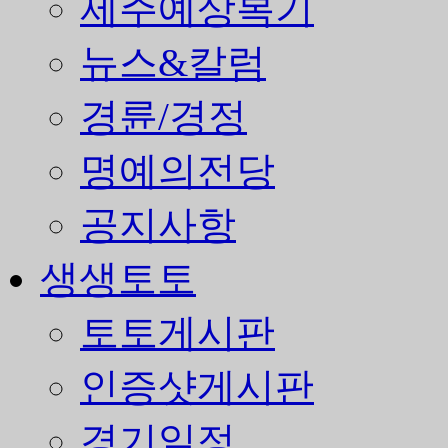
제주예상복기
뉴스&칼럼
경륜/경정
명예의전당
공지사항
생생토토
토토게시판
인증샷게시판
경기일정