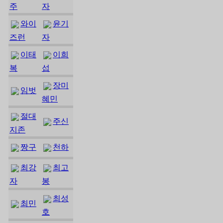
주
자
와이
윤기
즈런
자
이태
이희
복
섭
장미
임벗
혜민
절대
주신
지존
짱구
천하
최강
최고
자
봉
최성
최민
호