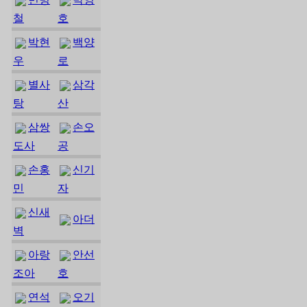
철
호
박현
백양
우
로
별사
삼각
탕
산
삼쌍
손오
도사
공
손홍
신기
민
자
신새
아더
벽
아랑
안선
조아
호
연석
오기