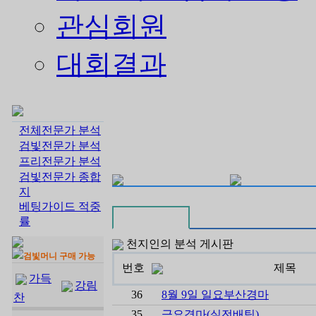
관심회원
대회결과
전체전문가 분석
검빛전문가 분석
프리전문가 분석
검빛전문가 종합
지
베팅가이드 적중
률
천지인의 분석 게시판
검빛머니 구매 가능
번호
제목
가득
강림
36
8월 9일 일요부산경마
찬
35
금요경마(실전배팅)