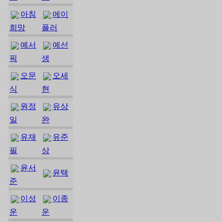
아침
에이
희망
플러
예서
예선
픽
생
오문
오세
식
현
원정
유상
일
완
유재
유준
필
상
윤서
윤택
준
이성
이종
운
운