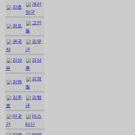
개선
강호
장군
고인
검프
돌
권국
김무
장
근
김상
김상
윤
훈
김정
김영
철
김준
김형
호
균
마굿
미스
간
터신
민병
박영