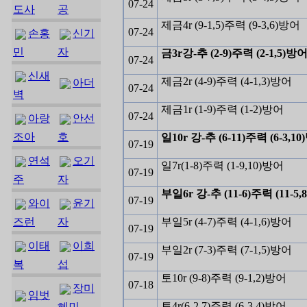
07-24
도사
공
제금4r (9-1,5)주력 (9-3,6)방어
07-24
손홍
신기
민
자
금3r강-추 (2-9)주력 (2-1,5)방어 
07-24
신새
제금2r (4-9)주력 (4-1,3)방어
아더
07-24
벽
제금1r (1-9)주력 (1-2)방어
07-24
아랑
안선
조아
호
일10r 강-추 (6-11)주력 (6-3,10
07-19
연석
오기
일7r(1-8)주력 (1-9,10)방어
07-19
주
자
부일6r 강-추 (11-6)주력 (11-5,
07-19
와이
윤기
즈런
자
부일5r (4-7)주력 (4-1,6)방어
07-19
이태
이희
부일2r (7-3)주력 (7-1,5)방어
07-19
복
섭
토10r (9-8)주력 (9-1,2)방어
07-18
장미
임벗
토4r(6-2,7)주력 (6-3,4)방어
혜민