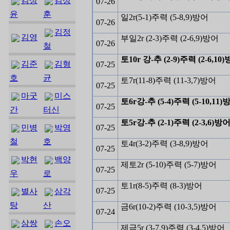
김상
김상
07-26
윤
훈
일2r(5-1)주력 (5-8,9)방어
07-26
김정
김영
부일2r (2-3)주력 (2-6,9)방어
07-26
철
토10r 강-추 (2-9)주력 (2-6,10)
김준
김형
07-25
호
균
토7r(11-8)주력 (11-3,7)방어
07-25
마굿
미스
토6r강-추 (5-4)주력 (5-10,11)방
07-25
간
터신
토5r강-추 (2-1)주력 (2-3,6)방어 
민병
박영
07-25
철
호
토4r(3-2)주력 (3-8,9)방어
07-25
박현
백양
제토2r (5-10)주력 (5-7)방어
07-25
우
로
토1r(8-5)주력 (8-3)방어
07-25
별사
삼각
탕
산
금6r(10-2)주력 (10-3,5)방어
07-24
삼쌍
손오
제금5r (3-7,9)주력 (3-4,5)방어