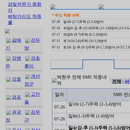
검빛전문가 종합
지
* 주요 적중 내역
베팅가이드 적중
07-26
일10r (2-7)주력 (2-3,4)방어
률
07-19
부일6r 강-추 (11-6)주력 (11-5,8)방어 (11/5-
07-17
제금8r (9-7)주력 (9-2,10)방어
갈매
강두
07-11
토7r(10-5,6)주력 (10-1,9)방어
07-11
토10r 강-추 (9-5)주력 (9-1,7,8)방어 (9-5/1,7
기
방
강병
강초
은
롱이
개선
박현우
전체
SMS 적중내
강호
전체
|
서
역
장군
고인
일자
SMS 전
검프
돌
일10r (2-7)주력 (2-3,4)방어
07-26
권국
김무
일8r(1-3)주력 (1-8)방어
07-26
장
근
일4r강-추 (5-3)주력 (5-1,6)방어 