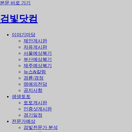
본문 바로 가기
검빛닷컴
이야기마당
제안게시판
자유게시판
서울예상복기
부산예상복기
제주예상복기
뉴스&칼럼
경륜/경정
명예의전당
공지사항
생생토토
토토게시판
인증샷게시판
경기일정
전문가예상
검빛전문가 분석