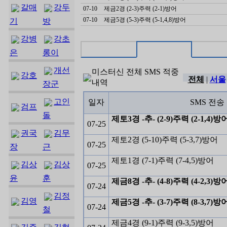
갈매
강두
07-10
제금2경 (2-3)주력 (2-1)방어
07-10
제금5경 (5-3)주력 (5-1,4,8)방어
기
방
강병
강초
은
롱이
개선
미스터신
전체
SMS 적중
강호
전체
|
서울
내역
장군
고인
일자
SMS 전송
검프
돌
제토3경 -추- (2-9)주력 (2-1,4)방
07-25
권국
김무
제토2경 (5-10)주력 (5-3,7)방어
07-25
장
근
제토1경 (7-1)주력 (7-4,5)방어
김상
김상
07-25
윤
훈
제금8경 -추- (4-8)주력 (4-2,3)방
07-24
김정
김영
제금5경 -추- (3-7)주력 (8-3,7)방
07-24
철
제금4경 (9-1)주력 (9-3,5)방어