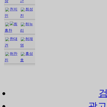
장
근
천지
최성
인
진
최
하누
홍찬
리
한대
허재
건
영
허찬
홍성
진
호
광고