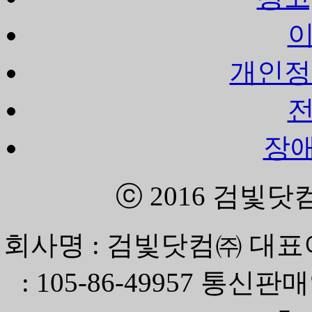
개인정
장
ⓒ 2016
검빛닷
회사명 : 검빛닷컴㈜ 대표
: 105-86-49957 통