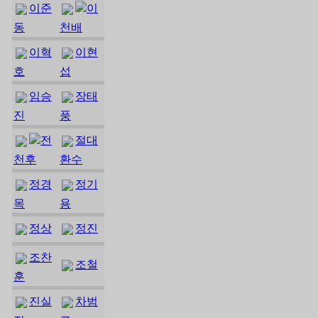
이준
이
동
천배
이혁
이현
호
섭
임승
장태
진
풍
전
절대
천후
환수
정경
정기
목
용
정상
정진
조찬
조철
훈
진실
차범