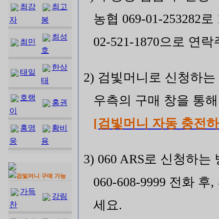
최강
최고
농협 069-01-253282
자
봉
최성
02-521-1870으로 연
최민
호
한상
태일
2) 검빛머니로 신청하는
태
호랭
우측의 구매 창을 통
홍권
이
[검빛머니 자동 충전하
홍영
황비
웅
용
3) 060 ARS로 신청하는
검빛머니 구매 가능
060-608-9999 전
가득
강림
세요.
찬