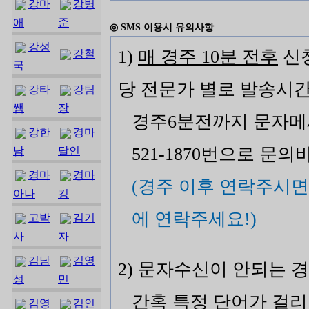
강마
강병
애
준
◎ SMS 이용시 유의사항
강성
1)
매 경주 10분 전후
신청
강철
국
당 전문가 별로 발송시간
강타
강팀
쌤
장
경주6분전까지 문자메
강한
경마
521-1870번으로 문의
남
달인
경마
경마
(경주 이후 연락주시면
아나
킹
에 연락주세요!)
고박
김기
사
자
김남
김영
2) 문자수신이 안되는 
성
민
간혹 특정 단어가 걸
김영
김인