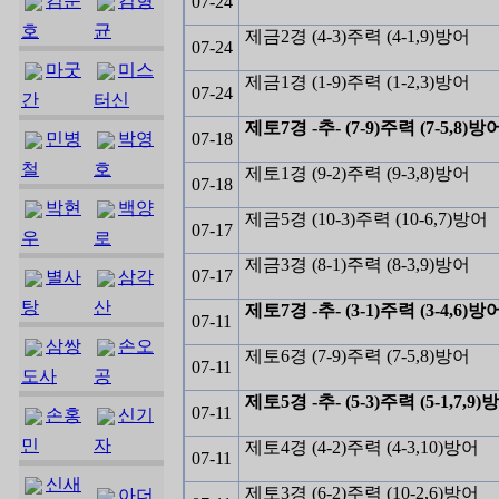
김준
김형
07-24
호
균
제금2경 (4-3)주력 (4-1,9)방어
07-24
마굿
미스
제금1경 (1-9)주력 (1-2,3)방어
07-24
간
터신
제토7경 -추- (7-9)주력 (7-5,8)방
민병
박영
07-18
철
호
제토1경 (9-2)주력 (9-3,8)방어
07-18
박현
백양
제금5경 (10-3)주력 (10-6,7)방어
07-17
우
로
제금3경 (8-1)주력 (8-3,9)방어
07-17
별사
삼각
탕
산
제토7경 -추- (3-1)주력 (3-4,6)방
07-11
삼쌍
손오
제토6경 (7-9)주력 (7-5,8)방어
07-11
도사
공
제토5경 -추- (5-3)주력 (5-1,7,9)
07-11
손홍
신기
민
자
제토4경 (4-2)주력 (4-3,10)방어
07-11
신새
제토3경 (6-2)주력 (10-2,6)방어
아더