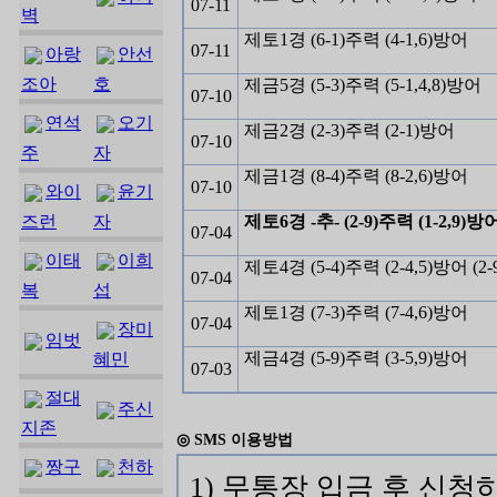
07-11
벽
제토1경 (6-1)주력 (4-1,6)방어
07-11
아랑
안선
조아
호
제금5경 (5-3)주력 (5-1,4,8)방어
07-10
연석
오기
제금2경 (2-3)주력 (2-1)방어
07-10
주
자
제금1경 (8-4)주력 (8-2,6)방어
07-10
와이
윤기
즈런
자
제토6경 -추- (2-9)주력 (1-2,9)방
07-04
이태
이희
제토4경 (5-4)주력 (2-4,5)방어 (2
07-04
복
섭
제토1경 (7-3)주력 (7-4,6)방어
07-04
장미
임벗
제금4경 (5-9)주력 (3-5,9)방어
혜민
07-03
절대
주신
지존
◎ SMS 이용방법
짱구
천하
1) 무통장 입금 후 신청