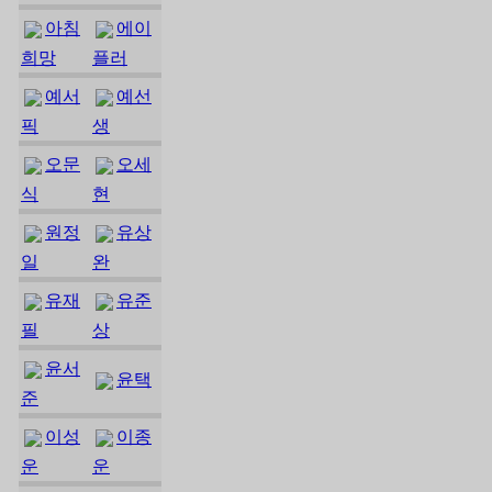
아침
에이
희망
플러
예서
예선
픽
생
오문
오세
식
현
원정
유상
일
완
유재
유준
필
상
윤서
윤택
준
이성
이종
운
운