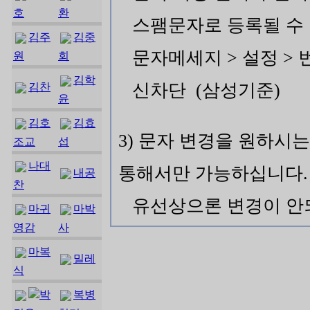
호
환
스팸문자로 등록될 수
김주
김중
문자메세지 > 설정 > 
원
회
김학
신차단 (삼성기준)
김찬
윤
김호
김효
3) 문자 변경을 원하시
조교
섭
나대
통해서만 가능하십니다.
내공
찬
유선상으론 변경이 안되
마귀
마박
영감
사
마복
밀레
식
박
복병