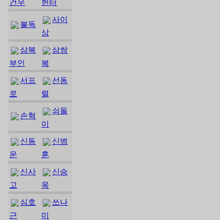
건우
헌터
사이
불독
상
삼복
삼쌍
부인
복
서프
선동
로
렬
쇠돌
손혁
이
신동
신병
운
훈
신사
신승
고
욱
심호
쓰나
근
미