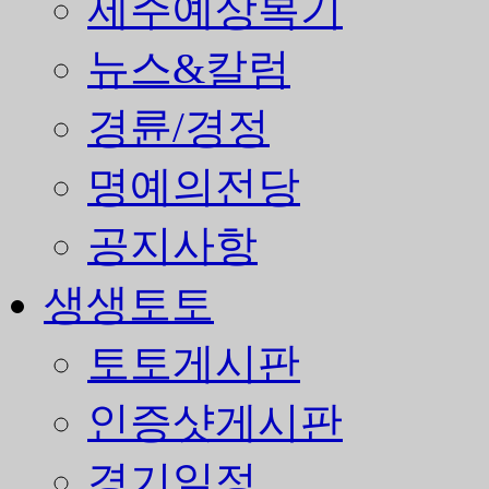
제주예상복기
뉴스&칼럼
경륜/경정
명예의전당
공지사항
생생토토
토토게시판
인증샷게시판
경기일정