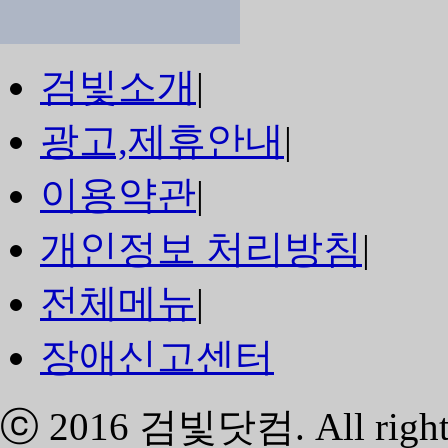
검빛소개
|
광고,제휴안내
|
이용약관
|
개인정보 처리방침
|
전체메뉴
|
장애신고센터
ⓒ 2016
검빛닷컴
. All righ