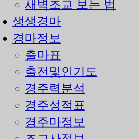
새벽조교 보는 법
생생경마
경마정보
출마표
출전및인기도
경주력분석
경주성적표
경주마정보
조교사정보