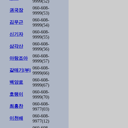
9999(52)
060-608-
권국장
9999(53)
060-608-
김무근
9999(54)
060-608-
신기자
9999(55)
060-608-
삼각산
9999(56)
060-608-
아랑조아
9999(57)
060-608-
갈매기[부]
9999(66)
060-608-
백양로
9999(67)
060-608-
호랭이
9999(70)
060-608-
최홍찬
9977(03)
060-608-
이천배
9977(12)
060-608-