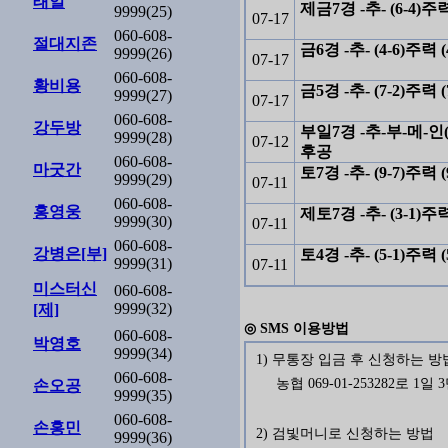
태일
제금7경 -추- (6-4)주력
9999(25)
07-17
060-608-
절대지존
금6경 -추- (4-6)주력 
9999(26)
07-17
060-608-
황비용
금5경 -추- (7-2)주력 
9999(27)
07-17
060-608-
강두방
부일7경 -추-부-메-인(8-
9999(28)
07-12
후공
060-608-
마굿간
토7경 -추- (9-7)주력 (
9999(29)
07-11
060-608-
홍영웅
제토7경 -추- (3-1)주력
9999(30)
07-11
060-608-
강병은[부]
토4경 -추- (5-1)주력 
9999(31)
07-11
미스터신
060-608-
9999(32)
[제]
◎ SMS 이용방법
060-608-
박영호
9999(34)
1) 무통장 입금 후 신청하는 방
060-608-
농협 069-01-253282로 1일
손오공
9999(35)
060-608-
손홍민
2) 검빛머니로 신청하는 방법
9999(36)