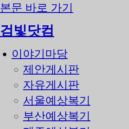
본문 바로 가기
검빛닷컴
이야기마당
제안게시판
자유게시판
서울예상복기
부산예상복기