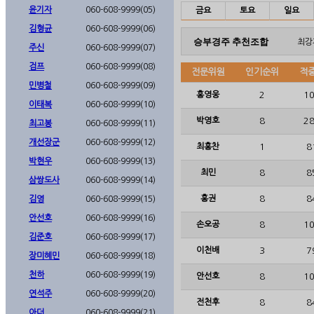
윤기자
060-608-9999(05)
금요
토요
일요
김형균
060-608-9999(06)
승부경주 추천조합
최강
주신
060-608-9999(07)
검프
060-608-9999(08)
전문위원
인기순위
적
민병철
060-608-9999(09)
홍영웅
2
10
이태복
060-608-9999(10)
박영호
8
28
최고봉
060-608-9999(11)
개선장군
060-608-9999(12)
최홍찬
1
8
박현우
060-608-9999(13)
최민
8
8
삼쌍도사
060-608-9999(14)
홍권
8
8
김영
060-608-9999(15)
안선호
060-608-9999(16)
손오공
8
10
김준호
060-608-9999(17)
이천배
3
7
장미혜민
060-608-9999(18)
천하
060-608-9999(19)
안선호
8
10
연석주
060-608-9999(20)
전천후
8
8
아더
060-608-9999(21)