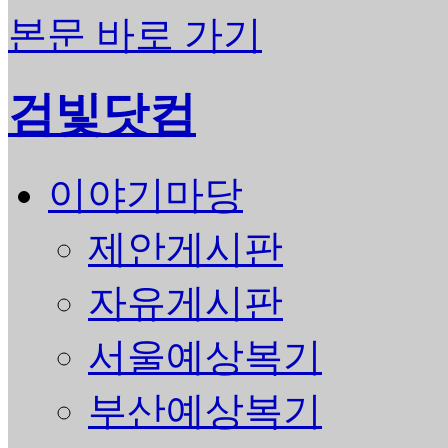
본문 바로 가기
검빛닷컴
이야기마당
제안게시판
자유게시판
서울예상복기
부산예상복기