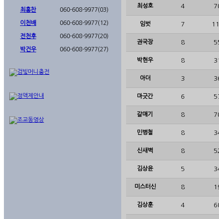
최성호
4
7
최홍찬
060-608-9977(03)
이천배
060-608-9977(12)
임벗
7
11
전천후
060-608-9977(20)
권국장
8
5
박건우
060-608-9977(27)
박현우
8
3
아더
3
3
마굿간
6
5
갈매기
8
7
민병철
8
3
신새벽
8
5
김상윤
5
3
미스터신
8
1
김상훈
4
6