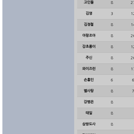
고인돌
8
2
김영
3
1
김정철
8
1
아랑조아
8
2
강초롱이
8
1
주신
8
2
와이즈런
8
1
손홍민
6
6
별사탕
8
7
강병은
8
태일
8
삼쌍도사
8