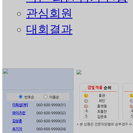
관심회원
대회결과
순위
검빛
적중
1
1
홍권
번호순
이름순
2
2
최민
이희섭[부]
060-608-9999(01)
3
3
홍영웅
4
4
최홍찬
와이즈런
060-608-9999(02)
5
5
김준호
김상훈
060-608-9999(03)
* 본 상품은 전문위원별로 승부경주 수
오기자
060-608-9999(04)