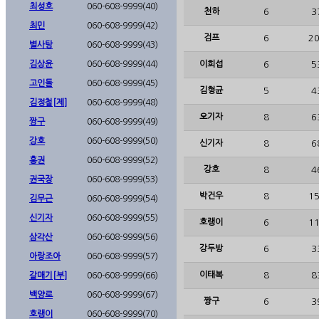
최성호
060-608-9999(40)
천하
6
3
최민
060-608-9999(42)
검프
6
20
별사탕
060-608-9999(43)
김상윤
060-608-9999(44)
이희섭
6
5
고인돌
060-608-9999(45)
김형균
5
4
김정철[제]
060-608-9999(48)
오기자
8
6
짱구
060-608-9999(49)
강호
060-608-9999(50)
신기자
8
6
홍권
060-608-9999(52)
강호
8
4
권국장
060-608-9999(53)
박건우
8
15
김무근
060-608-9999(54)
신기자
060-608-9999(55)
호랭이
6
11
삼각산
060-608-9999(56)
강두방
6
3
아랑조아
060-608-9999(57)
이태복
8
8
갈매기[부]
060-608-9999(66)
백양로
060-608-9999(67)
짱구
6
3
호랭이
060-608-9999(70)