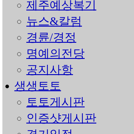
제주예상복기
뉴스&칼럼
경륜/경정
명예의전당
공지사항
생생토토
토토게시판
인증샷게시판