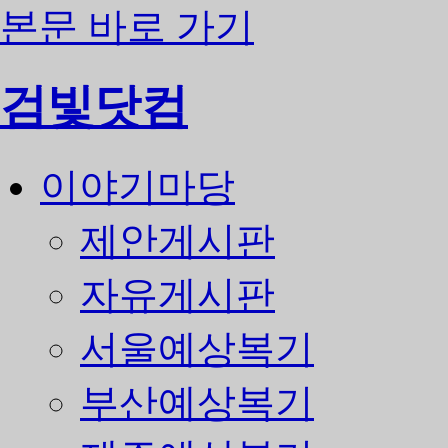
본문 바로 가기
검빛닷컴
이야기마당
제안게시판
자유게시판
서울예상복기
부산예상복기