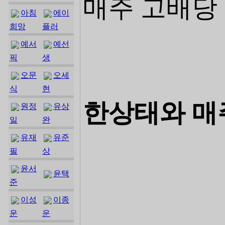
매주 고배당 
아침
에이
희망
플러
예서
예선
픽
생
오문
오세
식
현
한상태와 매주 
원정
유상
일
완
유재
유준
필
상
윤서
윤택
준
이성
이종
운
운