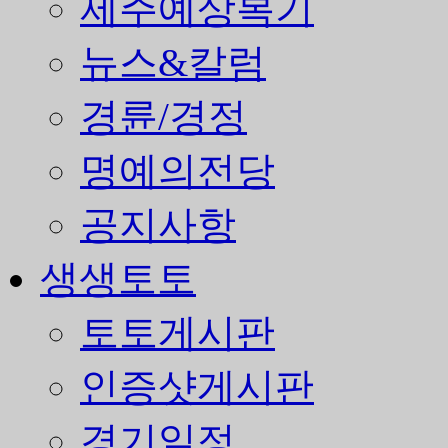
제주예상복기
뉴스&칼럼
경륜/경정
명예의전당
공지사항
생생토토
토토게시판
인증샷게시판
경기일정