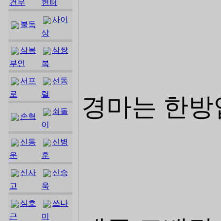
건우
헌터
사이
불독
상
삼복
삼쌍
부인
복
서프
선동
로
렬
경마는 한방
쇠돌
손혁
이
신동
신병
운
훈
신사
신승
고
욱
심호
쓰나
근
미