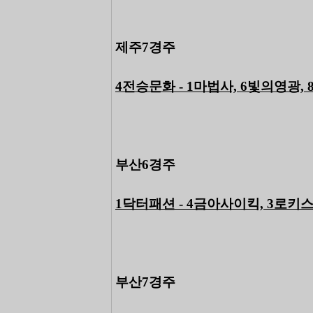
제주7경주
4전승문화 - 1마법사, 6빛의영광,
부산6경주
1닥터패션 - 4금아사이킥, 3로키
부산7경주