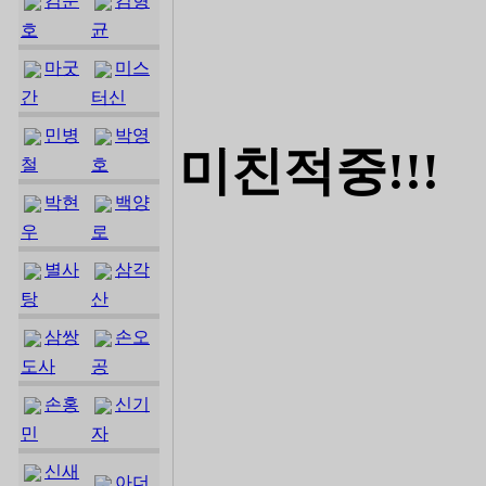
김준
김형
호
균
마굿
미스
간
터신
민병
박영
미친적중!!!
철
호
박현
백양
우
로
별사
삼각
탕
산
삼쌍
손오
도사
공
손홍
신기
민
자
신새
아더