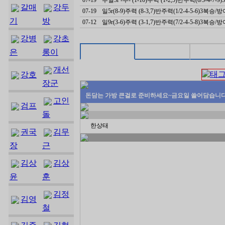
갈매
강두
07-19
일5r(8-9)주력 (8-3,7)반주력(1/2-4-5-6)3복승/
기
방
07-12
일9r(3-6)주력 (3-1,7)반주력(7/2-4-5-8)3복승/
강병
강초
은
롱이
개선
강호
장군
돈담는 가방 큰걸로 준비하세요~금요일 쓸어담습니다
고인
검프
돌
한상태
권국
김무
장
근
김상
김상
윤
훈
김정
김영
철