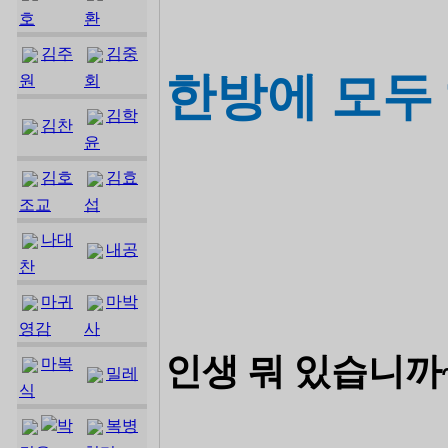
호
환
김주
김중
한방에 모두
원
회
김학
김찬
윤
김호
김효
조교
섭
나대
내공
찬
마귀
마박
영감
사
인생 뭐 있습니까
마복
밀레
식
박
복병