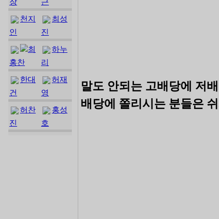
장
근
천지
최성
인
진
최
하누
홍찬
리
한대
허재
말도 안되는 고배당에 저배
건
영
배당에 쫄리시는 분들은 쉬
허찬
홍성
진
호