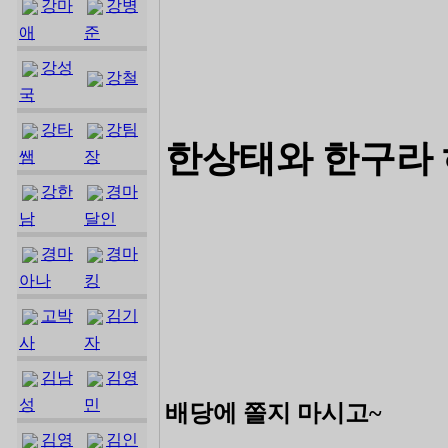
강마
강병
애
준
강성
강철
국
강타
강팀
한상태와 한구라
쌤
장
강한
경마
남
달인
경마
경마
아나
킹
고박
김기
사
자
김남
김영
성
민
배당에 쫄지 마시고~
김영
김인