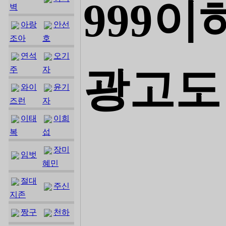
999이
벽
아랑
안선
조아
호
연석
오기
광고도
주
자
와이
윤기
즈런
자
이태
이희
복
섭
장미
임벗
혜민
절대
주신
지존
짱구
천하