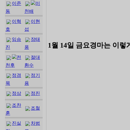
이준
이
동
천배
이혁
이현
호
섭
임승
장태
1월 14일 금요경마는 이렇
진
풍
전
절대
천후
환수
정경
정기
목
용
정상
정진
조찬
조철
훈
진실
차범