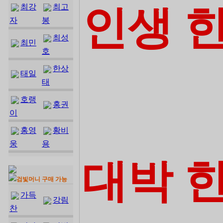
최강
최고
인생 
자
봉
최성
최민
호
한상
태일
태
호랭
홍권
이
홍영
황비
웅
용
대박 
검빛머니 구매 가능
가득
강림
찬