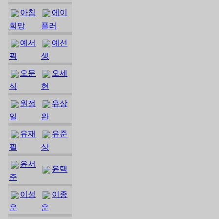
아침
에이
희망
플러
예서
예선
픽
생
오문
오세
식
현
원정
유상
일
완
유재
유준
필
상
윤서
윤택
준
이성
이종
운
운