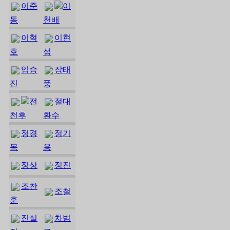
이준
이
동
천배
이혁
이현
호
섭
임승
장태
진
풍
전
절대
천후
환수
정경
정기
목
용
정상
정진
조찬
조철
훈
진실
차범