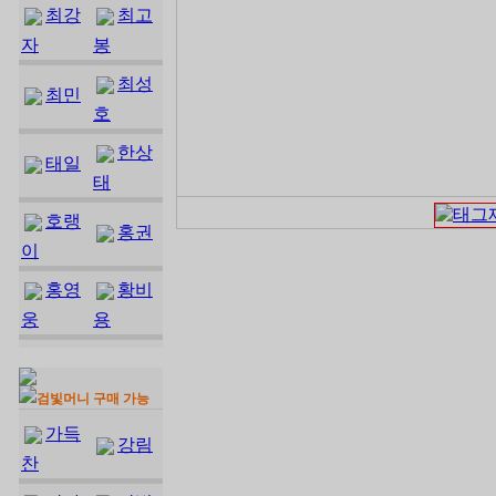
최강
최고
자
봉
최성
최민
호
한상
태일
태
호랭
홍권
이
홍영
황비
웅
용
검빛머니 구매 가능
가득
강림
찬