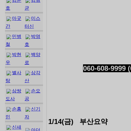
김준
김형
호
균
마굿
미스
간
터신
민병
박영
철
호
박현
백양
우
로
060-608-9999 (
별사
삼각
탕
산
삼쌍
손오
도사
공
손홍
신기
민
자
1/14(금) 부산요약
신새
아더