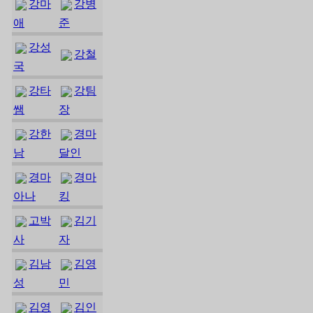
강마
강병
애
준
강성
강철
국
강타
강팀
쌤
장
강한
경마
남
달인
경마
경마
아나
킹
고박
김기
사
자
김남
김영
성
민
김영
김인