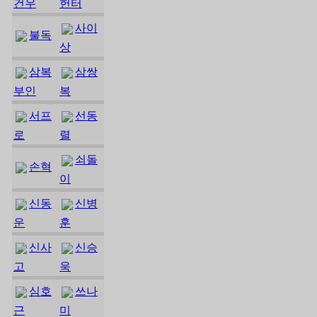
건우
헌터
사이
불독
상
삼복
삼쌍
부인
복
서프
선동
로
렬
쇠돌
손혁
이
신동
신병
운
훈
신사
신승
고
욱
심호
쓰나
근
미