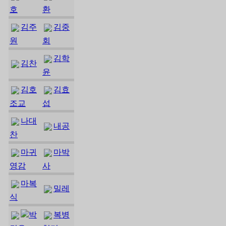
호
환
김주
김중
원
회
김학
김찬
윤
김호
김효
조교
섭
나대
내공
찬
마귀
마박
영감
사
마복
밀레
식
박
복병