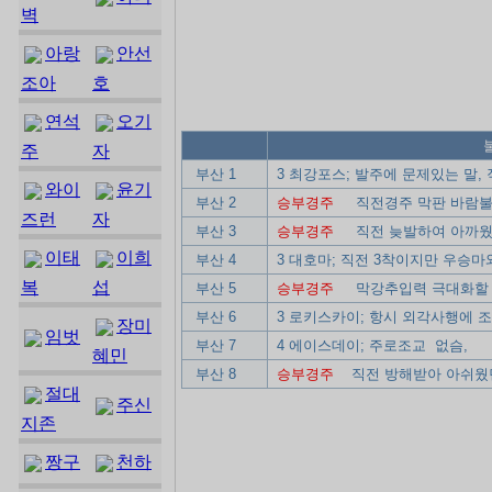
벽
아랑
안선
조아
호
연석
오기
불안한 인
주
자
부산 1
3 최강포스; 발주에 문제있는 말
와이
윤기
부산 2
승부경주
직전경주 막판 바람불고 
즈런
자
부산 3
승부경주
직전 늦발하여 아까웠던
이태
이희
부산 4
3 대호마; 직전 3착이지만 우승마
복
섭
부산 5
승부경주
막강추입력 극대화할 마
부산 6
3 로키스카이; 항시 외각사행에 
장미
임벗
부산 7
4 에이스데이; 주로조교 없슴,
혜민
부산 8
승부경주
직전 방해받아 아쉬웠던 
절대
주신
지존
짱구
천하