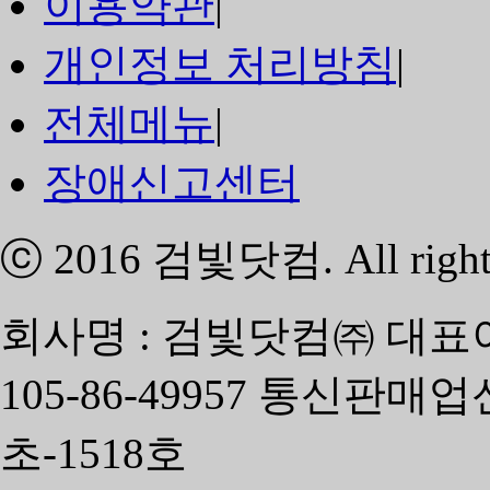
이용약관
|
개인정보 처리방침
|
전체메뉴
|
장애신고센터
ⓒ 2016
검빛닷컴
. All righ
회사명 : 검빛닷컴㈜ 대표
105-86-49957 통신판매
초-1518호