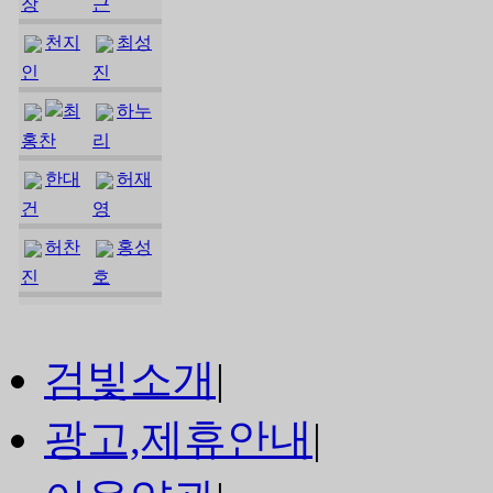
장
근
천지
최성
인
진
최
하누
홍찬
리
한대
허재
건
영
허찬
홍성
진
호
검빛소개
|
광고,제휴안내
|