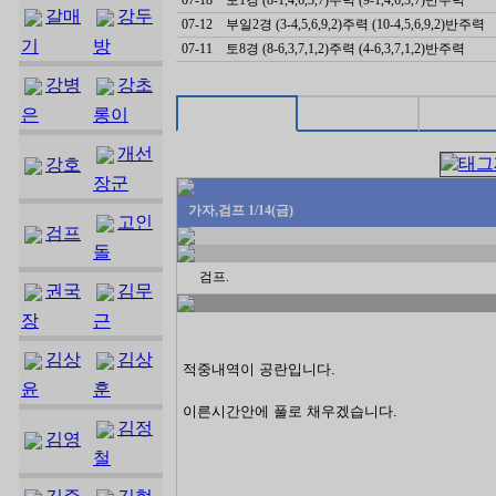
갈매
강두
07-12
부일2경 (3-4,5,6,9,2)주력 (10-4,5,6,9,2)반주력
기
방
07-11
토8경 (8-6,3,7,1,2)주력 (4-6,3,7,1,2)반주력
강병
강초
은
롱이
개선
강호
장군
가자,검프 1/14(금)
고인
검프
돌
검프.
권국
김무
장
근
김상
김상
적중내역이 공란입니다.
윤
훈
이른시간안에 풀로 채우겠습니다.
김정
김영
철