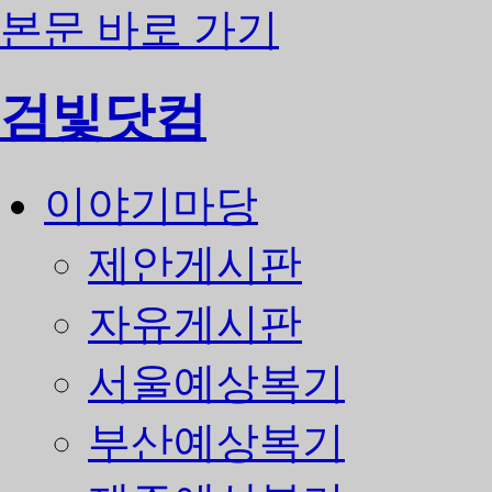
본문 바로 가기
검빛닷컴
이야기마당
제안게시판
자유게시판
서울예상복기
부산예상복기