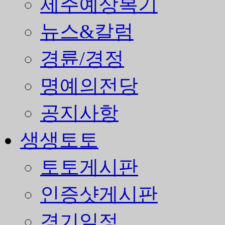
제주예상복기
뉴스&칼럼
경륜/경정
명예의전당
공지사항
생생토토
토토게시판
인증샷게시판
경기일정