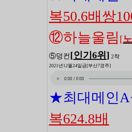
복50.6배쌍10
⑫하늘울림
[
[
인기6
위
]
⑤덩컨
2
착
2021년12월24일금
[부산7
경주]
★최대메인
복624.8배