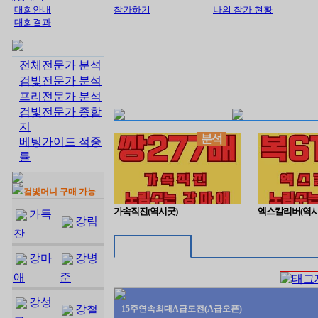
대회안내
참가하기
나의 참가 현황
대회결과
전체전문가 분석
검빛전문가 분석
프리전문가 분석
검빛전문가 종합
지
분석
베팅가이드 적중
률
검빛머니 구매 가능
가속직진(역시굿)
엑스칼리버(역시
가득
강림
찬
강마
강병
애
준
강성
강철
15주연속최대A급도전(A급오픈)