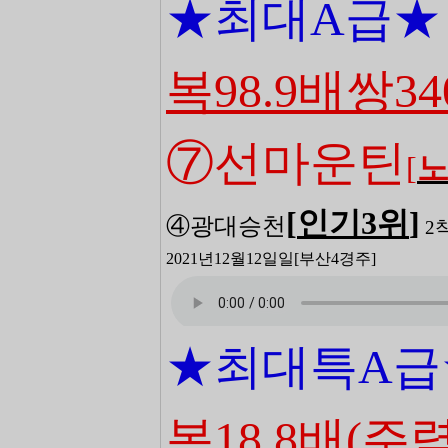
★최대
A급★
복98.9배쌍34
⑦선마운틴
[
[
인기3
위
]
④광
대승천
2
2021년12월12일일
[부산4
경주]
★최대특A급
복18.8배
(주력