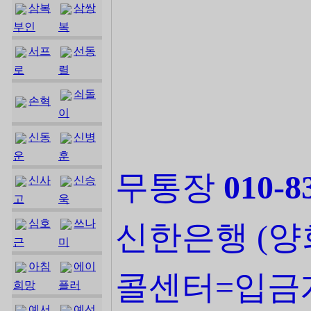
삼복
삼쌍
부인
복
서프
선동
로
렬
쇠돌
손혁
이
신동
신병
운
훈
무통장
010-8
신사
신승
고
욱
심호
쓰나
신한은행 (양
근
미
아침
에이
콜센터=입금
희망
플러
예서
예선