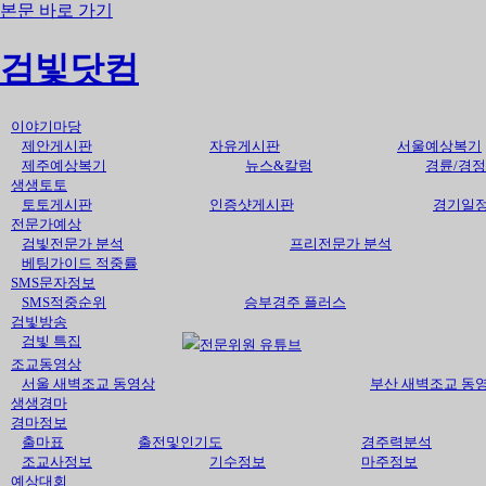
본문 바로 가기
검빛닷컴
이야기마당
제안게시판
자유게시판
서울예상복기
제주예상복기
뉴스&칼럼
경륜/경정
생생토토
토토게시판
인증샷게시판
경기일
전문가예상
검빛전문가 분석
프리전문가 분석
베팅가이드 적중률
SMS문자정보
SMS적중순위
승부경주 플러스
검빛방송
검빛 특집
전문위원 유튜브
조교동영상
서울 새벽조교 동영상
부산 새벽조교 동
생생경마
경마정보
출마표
출전및인기도
경주력분석
조교사정보
기수정보
마주정보
예상대회