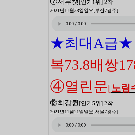
⑦서부캣
[
인기1
위
] 2
착
2021년11월28일일
요[부산7
경주]
★최대A급★
복73.8배쌍17
④열린문
[
노림
⑫최강퀸
[
인기5
위
] 2
착
2021년11월21일일
요[서울7
경주]