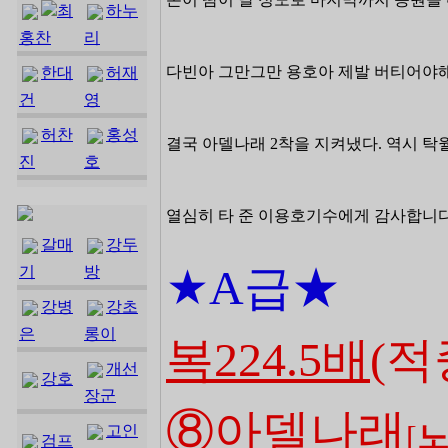
최
하누
홍찬
리
다빈아 그만그만 용호아 제발 버티어야
한대
허재
건
영
허찬
홍성
결국 아델나래 2착을 지켜냈다. 역시 
진
호
열심히 타 준 이용호기수에게 감사합니다(
갈매
강두
★A급
★
기
방
강병
강초
은
롱이
복224.5배
(적
개선
강호
장군
⑧아델나래
[
고인
검프