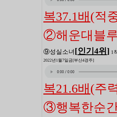
복37.1배
(적중
②해운대블
[
인기4
위
]
⑨성실소녀
1
2022년1월7일금
[부산4
경주]
복21.6배
(주력
③행복한순