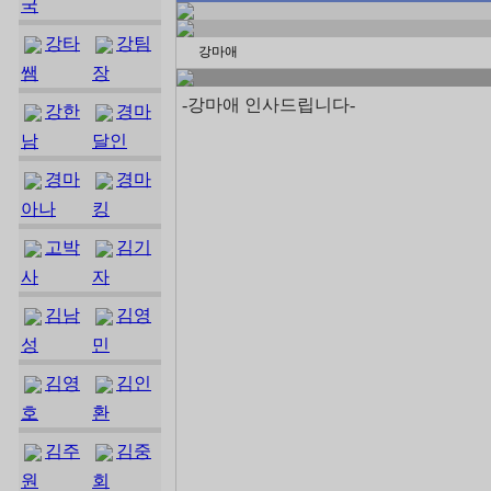
국
강타
강팀
강마애
쌤
장
-강마애 인사드립니다-
강한
경마
남
달인
경마
경마
아나
킹
고박
김기
사
자
김남
김영
성
민
김영
김인
호
환
김주
김중
원
회