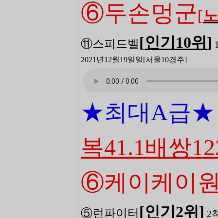
⑥두손멍군
[
[
인기10
위
]
⑪스피드벨
2021년12월19일일
[서울10
경주]
★최대
A급★
복41.1배쌍12
⑥케이케이
[
인기2
위
]
⑤런파이터
2