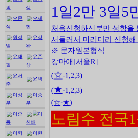
1일2만 3일5
픽
생
오문
오세
식
현
처음신청하신분만 성함을 
원정
유상
서둘러서 미리미리 신청해
일
완
※ 문자원본형식
유재
유준
강마애[서울R]
필
상
☆
(
-1,2,3)
윤서
윤택
준
★
(
-1,2,3)
이성
이종
(
☆
-
★
)
운
운
노림수 전국
이준
이
동
천배
이혁
이현