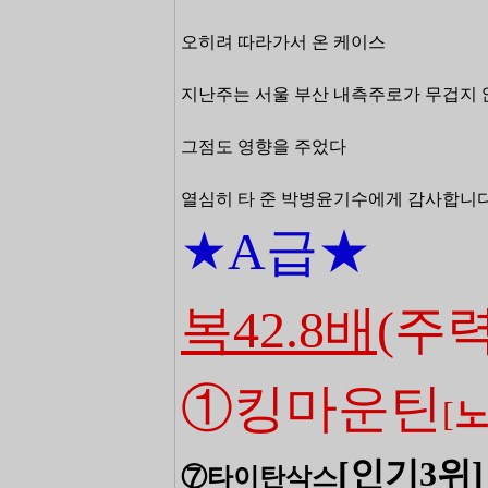
오히려 따라가서 온 케이스
지난주는 서울 부산 내측주로가 무겁지
그점도 영향을 주었다
열심히 타 준 박병윤기수에게 감사합니다(
★A급
★
복42.8배
(주력
①킹마운틴
[
[
인기3
위
]
⑦타이탄삭스