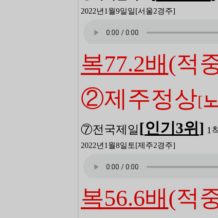
2022년1월9일일
[서울2
경주]
복77.2배
(적중
②제주정상
[
[
인기3
위
]
⑦전국제일
1
2022년1월8일토
[제주2
경주]
복56.6배
(적중