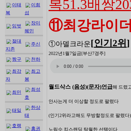
복51.3배쌍20
이태
이희
복
섭
⑪최강라이
장미
임벗
혜민
[
인기2
위
]
절대
①아델크라운
주신
지존
2022년1월7일금
[부산7
경주]
짱구
천하
최강
최고
자
봉
월드삭스
(음성)(문자)
언급
해 드렸
최성
최민
호
안사는게 더 이상할 정도로 팔렸다
한상
태일
태
(인기2위라고해도 무방할정도로 팔렸다
호랭
홍권
노림수 킹스랜딩 탁월한 선택이다