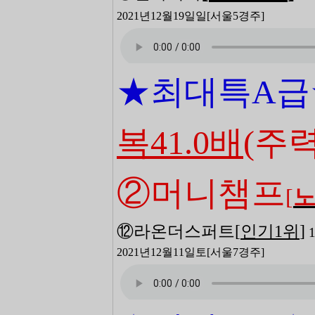
2021년12월19일일
[서울5
경주]
★최대특
A급
복41.0배
(주력
②
머니챔프
[
⑫라온더스퍼트
[
인기1
위
]
2021년12월11일토
[서울7
경주]