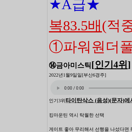
★A급
★
복83.5배
(적중
①파워원더
[
인기4
위
]
⑭금아미스틱
2022년1월9일일
[부산6
경주]
타이탄삭스 (음성)(문자)에
인기3위
킹마운틴 역시 탁월한 선택
게이트 좋아 무리해서 선행을 나섰다면