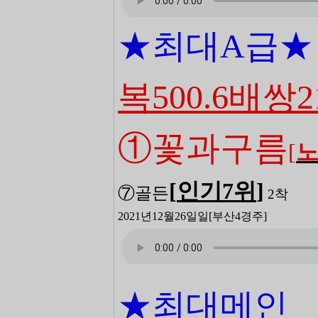
★최대A급
★
복500.6배쌍2
①꽃과구름
[
[
인기7
위
]
⑦골든
2
착
2021년12월26일일
[부산4
경주]
★최대메인