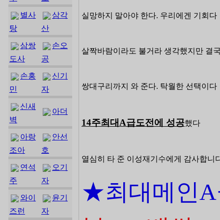
별사
삼각
실망하지 말아야 한다. 우리에겐 기회다
탕
산
삼쌍
손오
살짝바람이라도 불거라 생각했지만 결국 
도사
공
손홍
신기
쌍대구리까지 와 준다. 탁월한 선택이
민
자
신새
아더
벽
14주최대A급도전에 성공
했다
아랑
안선
조아
호
열심히 타 준 이성재기수에게 감사합니다
연석
오기
주
자
★최대메인A
와이
윤기
즈런
자