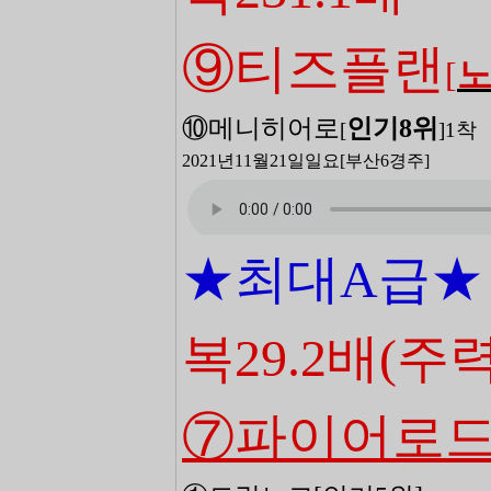
⑨티즈플랜
[
⑩메니히어로
인기8
위
[
]
1착
2021년11월21일일
요[부산6
경주]
★최대A급★
복29.2배
(주력
⑦파이어로