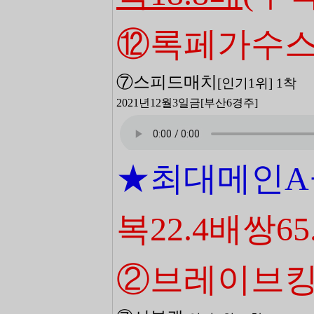
⑫록페가수
⑦스피드매치
[
인기1
위
] 1
착
2021년12월3일금
[부산6
경주]
★최대메인A
복22.4배쌍65
②브레이브