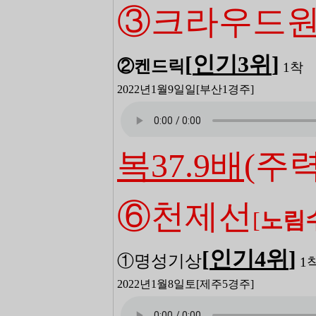
③크라우드
[
인기3
위
]
②켄드릭
1
착
2022년1월9일일
[부산1
경주]
복37.9배
(주력
⑥천제선
[
노림
[
인기4
위
]
①명성기상
1
2022년1월8일토
[제주5
경주]