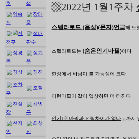
호
섭
▩2022년 1월1주차
임승
장태
진
풍
스텔라로드 (음성)(문자)언급
해 드
전
절대
천후
환수
(숨은인기마필)
스텔라로드는
이다
정경
정기
목
용
정상
정진
현장에서 바람이 불 가능성이 크다
조찬
조철
훈
이런마필이 같이 입상하면 더 터진다
진실
차범
장
근
인기1위마필과 전력차이가 없다
고까지 
천지
최성
인
진
손이 땀이 날 정도로 마지막까지 응원을