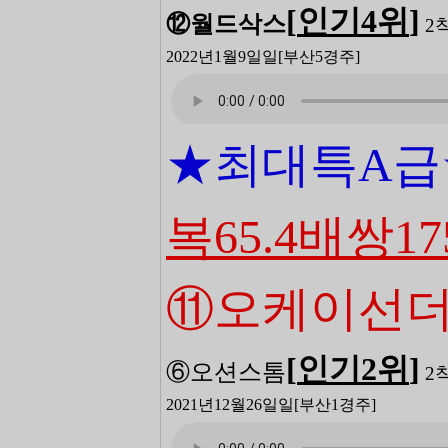
[
인기4
위
]
⑫월드삭스
2
2022년1월9일일
[부산5
경주]
★최대특A급
복65.4배쌍17
⑪오케이선
[
인기2
위
]
⑥오션스톰
2
2021년12월26일일
[부산1
경주]