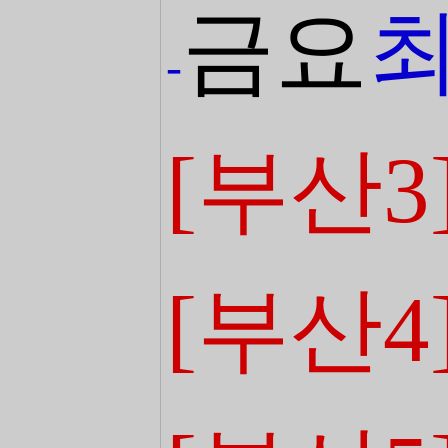
금요
-
[부산3
[부산4