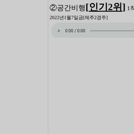
[
인기2
위
]
②공간비행
1
2022년1월7일금
[제주2
경주]