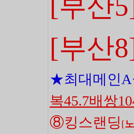
[부산5
[부산8
★최대메인A
복45.7배쌍10
⑧킹스랜딩
[