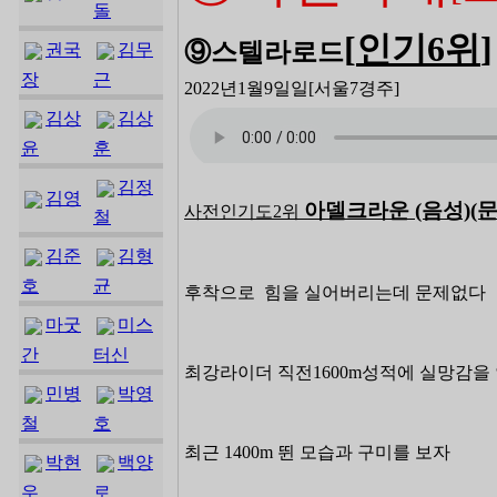
돌
[
인기6
위
]
⑨스텔라로드
권국
김무
장
근
2022년1월9일일
[서울7
경주]
김상
김상
윤
훈
김정
김영
아델크라운
(음성)
(
사전인기도2위
철
김준
김형
호
균
후착으로 힘을 실어버리는데 문제없다
마굿
미스
간
터신
최강라이더 직전1600m성적에 실망감을 
민병
박영
철
호
최근 1400m 뛴 모습과 구미를 보자
박현
백양
우
로