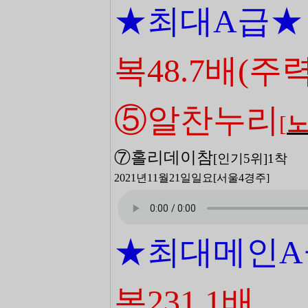
★최대A급★
복48.7배
(주력
⑤알찬누리
[
⑦홀리데이참
[
인기5
위
]
1착
2021년11월21일일
요[서울4
경주]
★최대메인A
복231.1배