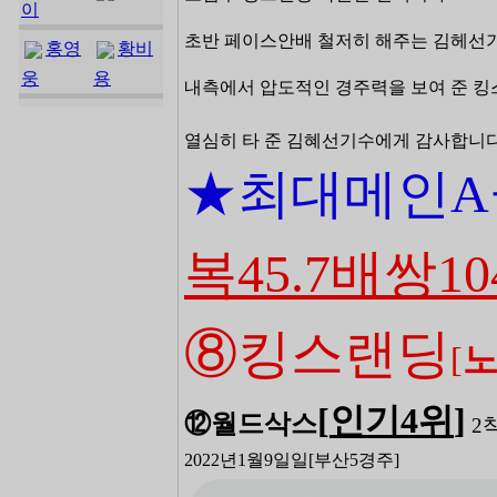
이
초반 페이스안배 철저히 해주는 김헤선
홍영
황비
웅
용
내측에서 압도적인 경주력을 보여 준 
열심히 타 준 김혜선기수에게 감사합니다(
★최대메인A
복45.7배쌍10
⑧킹스랜딩
[
[
인기4
위
]
⑫월드삭스
2
2022년1월9일일
[부산5
경주]