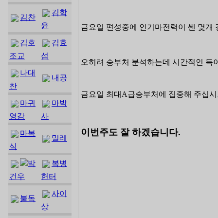
김학
김찬
윤
금요일 편성중에 인기마전력이 쎈 몇개
김호
김효
조교
섭
오히려 승부처 분석하는데 시간적인 득이
나대
내공
찬
금요일 최대A급승부처에 집중해 주십시
마귀
마박
영감
사
이번주도 잘 하겠습니다.
마복
밀레
식
박
복병
건우
헌터
사이
불독
상