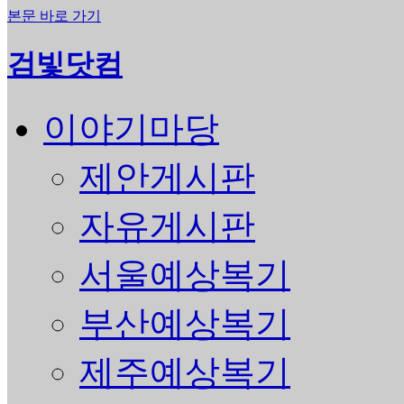
본문 바로 가기
검빛닷컴
이야기마당
제안게시판
자유게시판
서울예상복기
부산예상복기
제주예상복기