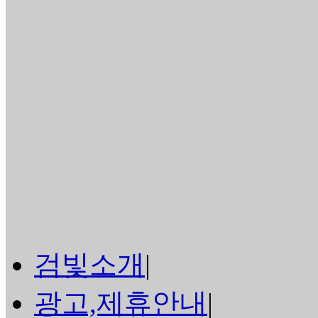
검빛소개
|
광고,제휴안내
|