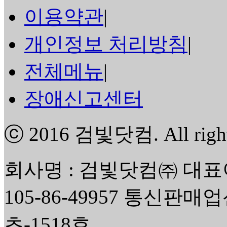
이용약관
|
개인정보 처리방침
|
전체메뉴
|
장애신고센터
ⓒ 2016
검빛닷컴
. All rig
회사명 : 검빛닷컴㈜ 대표
105-86-49957 통신판매
초-1518호