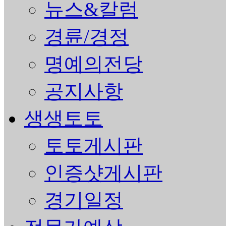
뉴스&칼럼
경륜/경정
명예의전당
공지사항
생생토토
토토게시판
인증샷게시판
경기일정