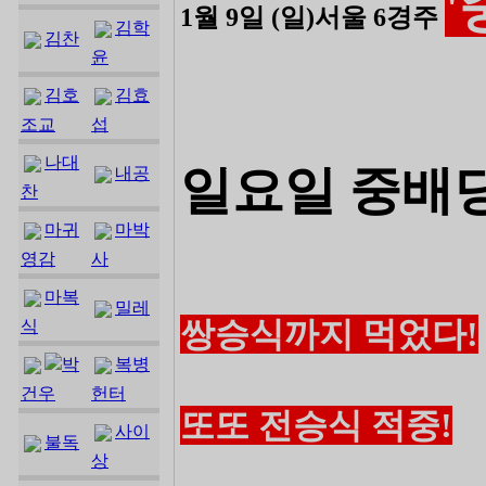
1월 9일 (일)서울 6경주
김학
김찬
윤
김호
김효
조교
섭
나대
일요일 중배당
내공
찬
마귀
마박
영감
사
마복
밀레
쌍승식까지 먹었다!
식
박
복병
건우
헌터
또또 전승식 적중!
사이
불독
상