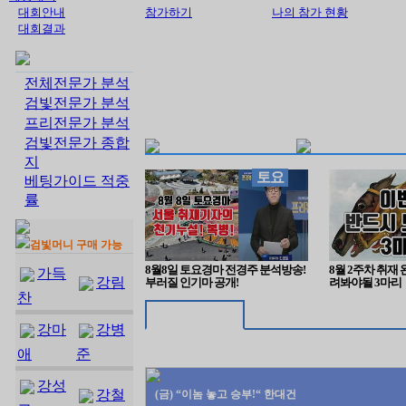
대회안내
참가하기
나의 참가 현황
대회결과
전체전문가 분석
검빛전문가 분석
프리전문가 분석
검빛전문가 종합
지
토요
베팅가이드 적중
률
검빛머니 구매 가능
8월8일 토요경마 전경주 분석방송!
8월 2주차 취재 
가득
강림
부러질 인기마 공개!
려봐야될 3마리
찬
강마
강병
애
준
강성
강철
(금) “이놈 놓고 승부!“ 한대건