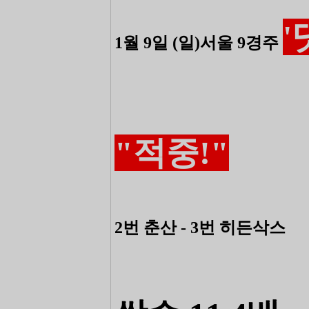
1월 9일 (일)서울 9경주
"적중!"
2번 춘산 - 3번 히든삭스