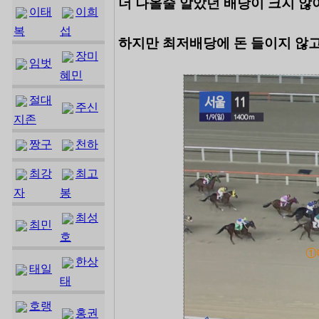
더 나올줄 알았던 배당이 크지 않아
이태
이희
복
섭
하지만 최저배당에 돈 들이지 않고
장미
임벗
혜민
절대
주신
지존
짱구
천하
최강
최고
자
봉
최성
최민
호
한상
태일
태
호랭
홍권