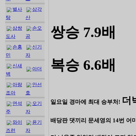
별사
삼각
탕
산
쌍승 7.9배
삼쌍
손오
도사
공
손홍
신기
민
자
복승 6.6배
신새
아더
벽
아랑
안선
조아
호
더
일요일 경마에 최대 승부처!
연석
오기
주
자
배당판 댓끼리 문세영의 14번 어
와이
윤기
즈런
자