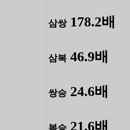
178.2배
삼쌍
46.9배
삼복
24.6배
쌍승
21.6배
복승