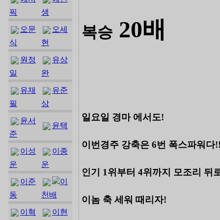
픽
생
20배
복승
오문
오세
식
현
원정
유상
일
완
유재
유준
필
상
일요일 경마 에서도!
윤서
윤택
준
이번경주 강축은 6번 폭스파워다!
이성
이종
운
운
인기 1위부터 4위까지 모조리 뒤
이준
이
동
천배
이놈 축 세워 때리자!
이혁
이현