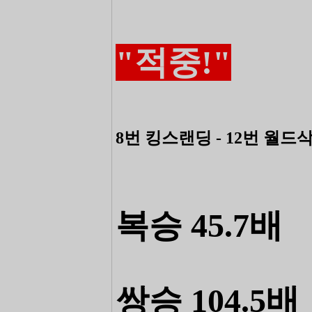
"적중!"
8번 킹스랜딩 - 12번 월드
복승 45.7배
쌍승 104.5