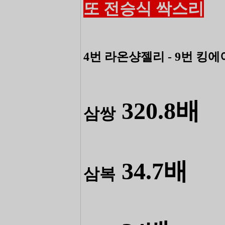
또 전승식 싹스리
4번 라온샹젤리 - 9번 킹에
320.8배
삼쌍
34.7배
삼복