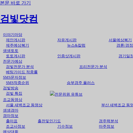
본문 바로 가기
검빛닷컴
이야기마당
제안게시판
자유게시판
서울예상복기
제주예상복기
뉴스&칼럼
경륜/경정
생생토토
토토게시판
인증샷게시판
경기일
전문가예상
검빛전문가 분석
프리전문가 분석
베팅가이드 적중률
SMS문자정보
SMS적중순위
승부경주 플러스
검빛방송
검빛 특집
전문위원 유튜브
조교동영상
서울 새벽조교 동영상
부산 새벽조교 동
생생경마
경마정보
출마표
출전및인기도
경주력분석
조교사정보
기수정보
마주정보
예상대회