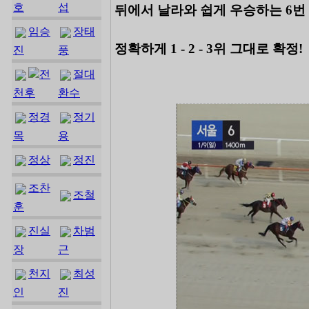
호
섭
뒤에서 날라와 쉽게 우승하는 6번
임승
장태
정확하게 1 - 2 - 3위 그대로 확정!
진
풍
전
절대
천후
환수
정경
정기
목
용
정상
정진
조찬
조철
훈
진실
차범
장
근
천지
최성
인
진