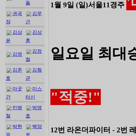
돌
1월 9일 (일)서울11경주
권국
김무
장
근
김상
김상
윤
훈
일요일 최대
김정
김영
철
김준
김형
호
균
마굿
미스
"적중!"
간
터신
민병
박영
철
호
박현
백양
12번 라온더파이터 - 2번
우
로