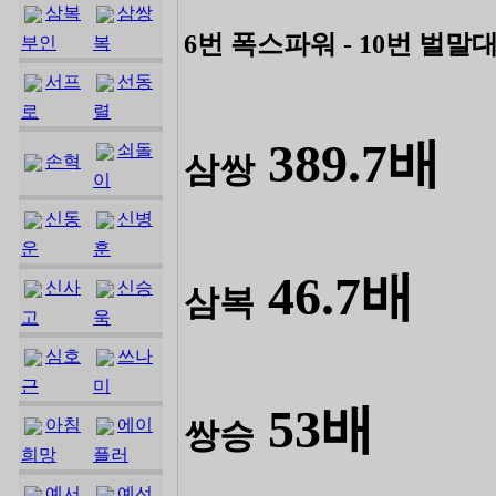
삼복
삼쌍
6번 폭스파워 - 10번 벌말
부인
복
서프
선동
로
렬
389.7배
쇠돌
삼쌍
손혁
이
신동
신병
운
훈
46.7배
신사
신승
삼복
고
욱
심호
쓰나
근
미
53배
아침
에이
쌍승
희망
플러
예서
예선