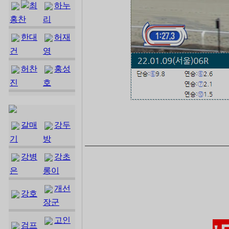
최
하누
홍찬
리
한대
허재
건
영
허찬
홍성
진
호
갈매
강두
기
방
―――――――――――――――――――――――
강병
강초
은
롱이
개선
강호
장군
고인
검프