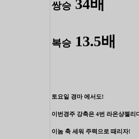
34배
쌍승
13.5배
복승
토요일 경마 에서도!
이번경주 강축은 4번 라온샹젤리다
이놈 축 세워 주력으로 때리자!