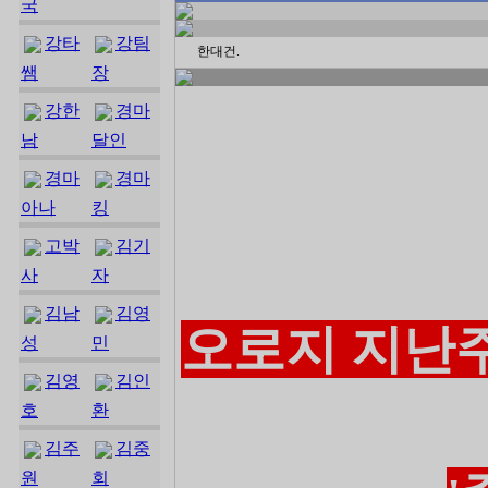
국
강타
강팀
한대건.
쌤
장
강한
경마
남
달인
경마
경마
아나
킹
고박
김기
사
자
김남
김영
오로지 지난주
성
민
김영
김인
호
환
김주
김중
원
회