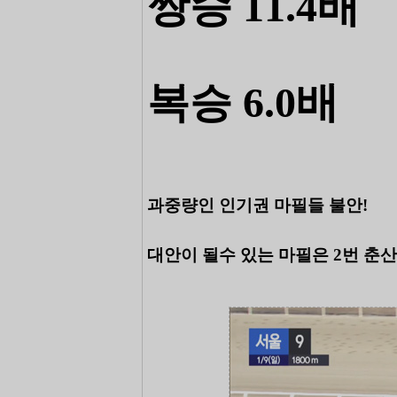
쌍승 11.4배
복승 6.0배
과중량인 인기권 마필들 불안!
대안이 될수 있는 마필은 2번 춘산