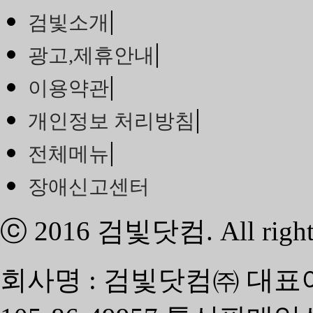
|
검빛소개
|
광고,제휴안내
|
이용약관
|
개인정보 처리방침
|
전체메뉴
장애신고센터
ⓒ 2016
검빛닷컴
. All righ
회사명 : 검빛닷컴㈜ 대표