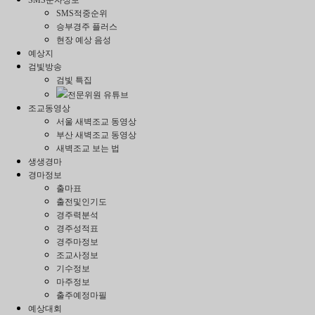
SMS적중순위
승부경주 플러스
현장 예상 음성
예상지
검빛방송
검빛 특집
전문위원 유튜브
조교동영상
서울 새벽조교 동영상
부산 새벽조교 동영상
새벽조교 보는 법
생생경마
경마정보
출마표
출전및인기도
경주력분석
경주성적표
경주마정보
조교사정보
기수정보
마주정보
출주예정마필
예상대회