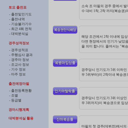
소속 조 마필의 경주 중에서 발
토요 출전표
수 대비 1착, 2착 까지(복승권
- 출전및인기도
- 출전내역
- 기승불가기수
- 최근 4회 전적
- 대박분석실
해당 조건에서 2착 이내에 입
다면 현장에서의 인기가 낮았음
경주성적정보
을 의미 합니다. 줄여서는 "복
- 경주성적표
- 주행심사 결과
- 경주마 정보
- 조교사 정보
- 기수 정보
경주당시 인기도가 5위 이하인
- 마주 정보
우 5위부터)이 2착이내 복승권
출전예정마필
- 출전등록현황
- 조별
경주당시 인기도가 3위 이상인
- 등급별
우 3위까지)이 복승권으로 입상
경마시행계획
대박분석실 활용
마필의 첫 경주(데뷔전)에서의 