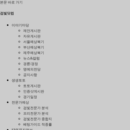
본문 바로 가기
검빛닷컴
이야기마당
제안게시판
자유게시판
서울예상복기
부산예상복기
제주예상복기
뉴스&칼럼
경륜/경정
명예의전당
공지사항
생생토토
토토게시판
인증샷게시판
경기일정
전문가예상
검빛전문가 분석
프리전문가 분석
검빛전문가 종합지
베팅가이드 적중률
SMS문자정보