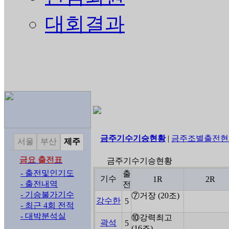
대회결과
금주기수기승현황
|
금주조별출전현
서울
부산
제주
금요 출전표
금주기수기승현황
- 출전및인기도
출
기수
1R
2R
- 출전내역
전
- 기승불가기수
⑦거장 (20조)
강수한
5
- 최근 4회 전적
- 대박분석실
⑩강력최고
곽석
5
(16조)