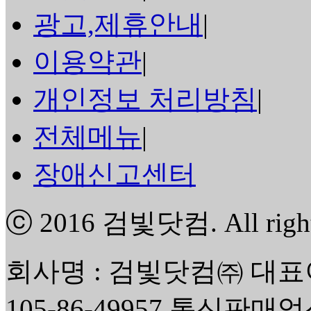
광고,제휴안내
|
이용약관
|
개인정보 처리방침
|
전체메뉴
|
장애신고센터
ⓒ 2016
검빛닷컴
. All rig
회사명 : 검빛닷컴㈜ 대표
105-86-49957 통신판매