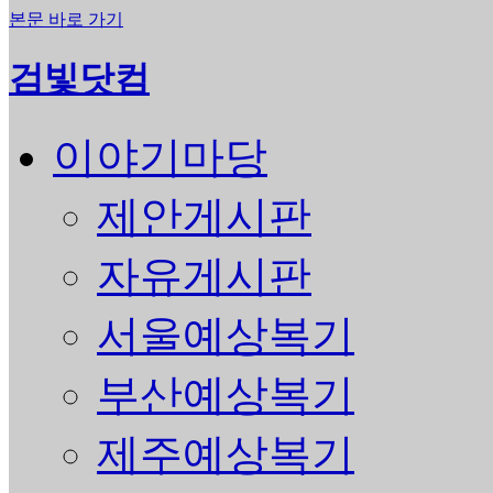
본문 바로 가기
검빛닷컴
이야기마당
제안게시판
자유게시판
서울예상복기
부산예상복기
제주예상복기