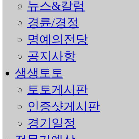
뉴스&칼럼
경륜/경정
명예의전당
공지사항
생생토토
토토게시판
인증샷게시판
경기일정