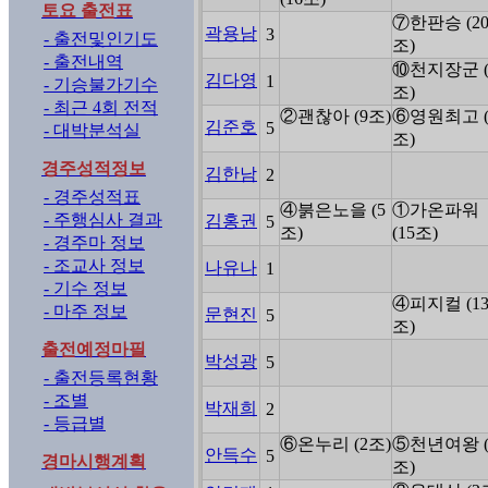
토요 출전표
⑦한판승 (2
곽용남
3
- 출전및인기도
조)
- 출전내역
⑩천지장군 (
김다영
1
- 기승불가기수
조)
- 최근 4회 전적
②괜찮아 (9조)
⑥영원최고 (
김준호
5
- 대박분석실
조)
경주성적정보
김한남
2
- 경주성적표
④붉은노을 (5
①가온파워
- 주행심사 결과
김홍권
5
조)
(15조)
- 경주마 정보
- 조교사 정보
나유나
1
- 기수 정보
④피지컬 (1
- 마주 정보
문현진
5
조)
출전예정마필
박성광
5
- 출전등록현황
- 조별
박재희
2
- 등급별
⑥온누리 (2조)
⑤천년여왕 (
안득수
5
경마시행계획
조)