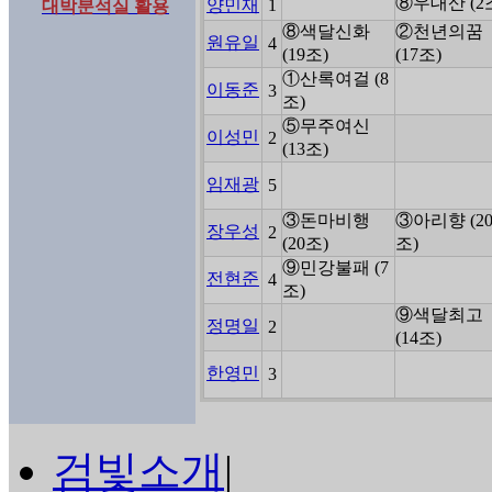
⑧우대산 (2
양민재
1
대박분석실 활용
⑧색달신화
②천년의꿈
원유일
4
(19조)
(17조)
①산록여걸 (8
이동준
3
조)
⑤무주여신
이성민
2
(13조)
임재광
5
③돈마비행
③아리향 (2
장우성
2
(20조)
조)
⑨민강불패 (7
전현준
4
조)
⑨색달최고
정명일
2
(14조)
한영민
3
검빛소개
|