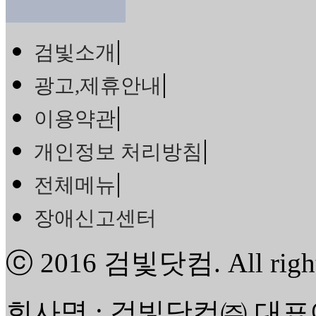
|
검빛소개
|
광고,제휴안내
|
이용약관
|
개인정보 처리방침
|
전체메뉴
장애신고센터
ⓒ 2016
검빛닷컴
. All rig
회사명 : 검빛닷컴㈜ 대표