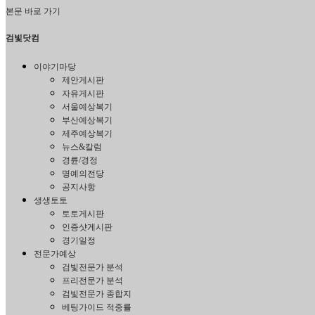
본문 바로 가기
검빛닷컴
이야기마당
제안게시판
자유게시판
서울예상복기
부산예상복기
제주예상복기
뉴스&칼럼
경륜/경정
명예의전당
공지사항
생생토토
토토게시판
인증샷게시판
경기일정
전문가예상
검빛전문가 분석
프리전문가 분석
검빛전문가 종합지
베팅가이드 적중률