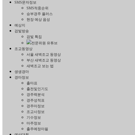
SMS문자정보
SMS적중순위
승부경주 플러스
현장 예상 음성
예상지
검빛방송
검빛 특집
전문위원 유튜브
조교동영상
서울 새벽조교 동영상
부산 새벽조교 동영상
새벽조교 보는 법
생생경마
경마정보
출마표
출전및인기도
경주력분석
경주성적표
경주마정보
조교사정보
기수정보
마주정보
출주예정마필
예상대회