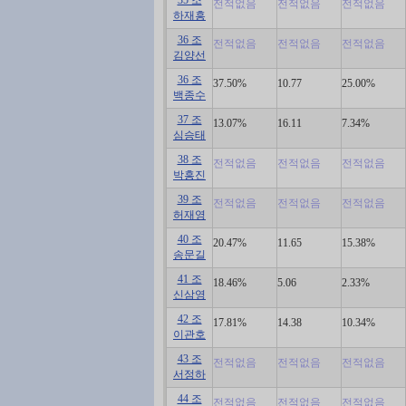
전적없음
전적없음
전적없음
하재흥
36 조
전적없음
전적없음
전적없음
김양선
36 조
37.50%
10.77
25.00%
백종수
37 조
13.07%
16.11
7.34%
심승태
38 조
전적없음
전적없음
전적없음
박흥진
39 조
전적없음
전적없음
전적없음
허재영
40 조
20.47%
11.65
15.38%
송문길
41 조
18.46%
5.06
2.33%
신삼영
42 조
17.81%
14.38
10.34%
이관호
43 조
전적없음
전적없음
전적없음
서정하
44 조
전적없음
전적없음
전적없음