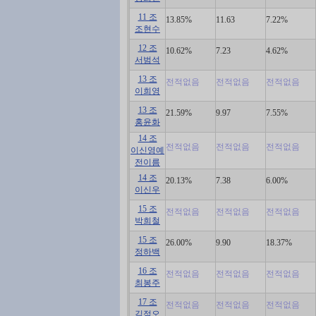
11 조
13.85%
11.63
7.22%
조현수
12 조
10.62%
7.23
4.62%
서범석
13 조
전적없음
전적없음
전적없음
이희영
13 조
21.59%
9.97
7.55%
홍윤화
14 조
전적없음
전적없음
전적없음
이신영예
전이름
14 조
20.13%
7.38
6.00%
이신우
15 조
전적없음
전적없음
전적없음
박희철
15 조
26.00%
9.90
18.37%
정하백
16 조
전적없음
전적없음
전적없음
최봉주
17 조
전적없음
전적없음
전적없음
김점오