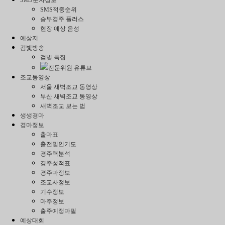
SMS적중순위
승부경주 플러스
현장 예상 음성
예상지
검빛방송
검빛 특집
전문위원 유튜브
조교동영상
서울 새벽조교 동영상
부산 새벽조교 동영상
새벽조교 보는 법
생생경마
경마정보
출마표
출전및인기도
경주력분석
경주성적표
경주마정보
조교사정보
기수정보
마주정보
출주예정마필
예상대회