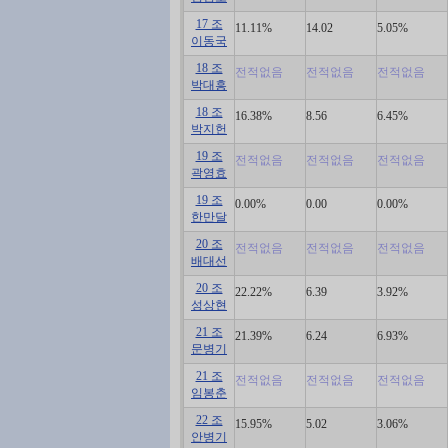
17 조
11.11%
14.02
5.05%
이동국
18 조
전적없음
전적없음
전적없음
박대흥
18 조
16.38%
8.56
6.45%
박지헌
19 조
전적없음
전적없음
전적없음
곽영효
19 조
0.00%
0.00
0.00%
한만달
20 조
전적없음
전적없음
전적없음
배대선
20 조
22.22%
6.39
3.92%
성상현
21 조
21.39%
6.24
6.93%
문병기
21 조
전적없음
전적없음
전적없음
임봉춘
22 조
15.95%
5.02
3.06%
안병기