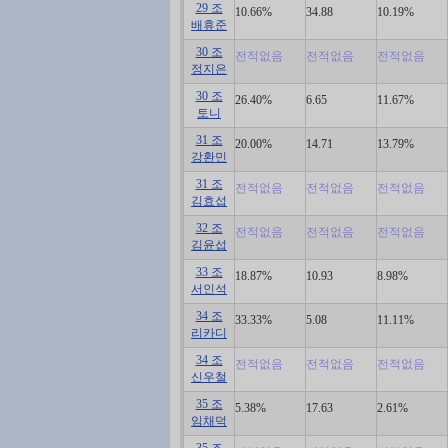
29 조
10.66%
34.88
10.19%
배휴준
30 조
전적없음
전적없음
전적없음
정지은
30 조
26.40%
6.65
11.67%
토니
31 조
20.00%
14.71
13.79%
강환민
31 조
전적없음
전적없음
전적없음
김효섭
32 조
전적없음
전적없음
전적없음
김윤섭
33 조
18.87%
10.93
8.98%
서인석
34 조
33.33%
5.08
11.11%
리카디
34 조
전적없음
전적없음
전적없음
신우철
35 조
5.38%
17.63
2.61%
임채덕
35 조