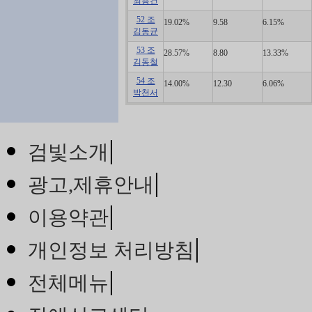
최용건
52 조
19.02%
9.58
6.15%
김동균
53 조
28.57%
8.80
13.33%
김동철
54 조
14.00%
12.30
6.06%
박천서
|
검빛소개
|
광고,제휴안내
|
이용약관
|
개인정보 처리방침
|
전체메뉴