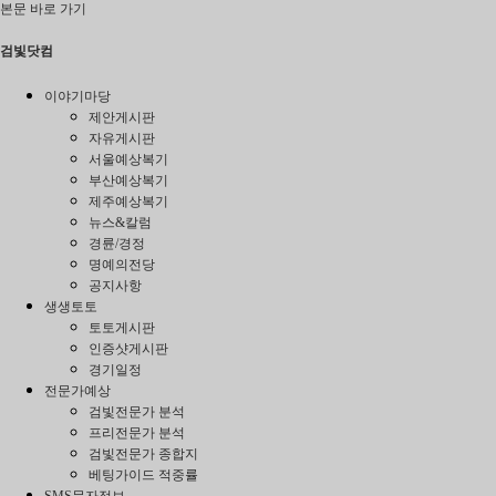
본문 바로 가기
검빛닷컴
이야기마당
제안게시판
자유게시판
서울예상복기
부산예상복기
제주예상복기
뉴스&칼럼
경륜/경정
명예의전당
공지사항
생생토토
토토게시판
인증샷게시판
경기일정
전문가예상
검빛전문가 분석
프리전문가 분석
검빛전문가 종합지
베팅가이드 적중률
SMS문자정보