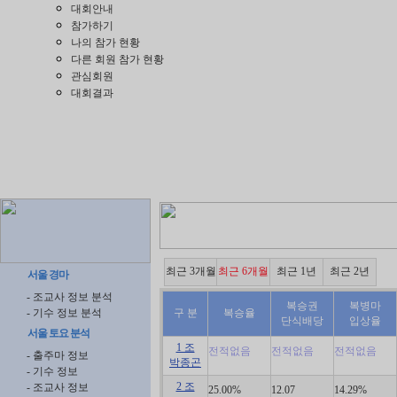
대회안내
참가하기
나의 참가 현황
다른 회원 참가 현황
관심회원
대회결과
최근 3개월
최근 6개월
최근 1년
최근 2년
서울 경마
- 조교사 정보 분석
복승권
복병마
- 기수 정보 분석
구 분
복승율
단식배당
입상율
서울 토요 분석
1 조
전적없음
전적없음
전적없음
- 출주마 정보
박종곤
- 기수 정보
2 조
- 조교사 정보
25.00%
12.07
14.29%