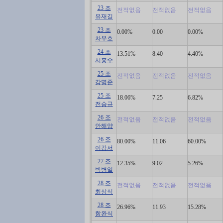
23 조
전적없음
전적없음
전적없음
유재길
23 조
0.00%
0.00
0.00%
차우호
24 조
13.51%
8.40
4.40%
서홍수
25 조
전적없음
전적없음
전적없음
강명준
25 조
18.06%
7.25
6.82%
전승규
26 조
전적없음
전적없음
전적없음
안해양
26 조
80.00%
11.06
60.00%
이강서
27 조
12.35%
9.02
5.26%
박병일
28 조
전적없음
전적없음
전적없음
최상식
28 조
26.96%
11.93
15.28%
함완식