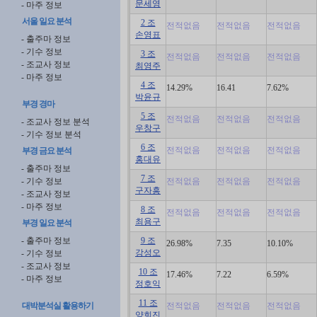
문세영
- 마주 정보
서울 일요 분석
2 조
전적없음
전적없음
전적없음
손영표
- 출주마 정보
- 기수 정보
3 조
전적없음
전적없음
전적없음
- 조교사 정보
최영주
- 마주 정보
4 조
14.29%
16.41
7.62%
박윤규
부경 경마
5 조
전적없음
전적없음
전적없음
- 조교사 정보 분석
우창구
- 기수 정보 분석
6 조
전적없음
전적없음
전적없음
부경 금요 분석
홍대유
- 출주마 정보
7 조
- 기수 정보
전적없음
전적없음
전적없음
구자흥
- 조교사 정보
- 마주 정보
8 조
전적없음
전적없음
전적없음
최용구
부경 일요 분석
- 출주마 정보
9 조
26.98%
7.35
10.10%
강성오
- 기수 정보
- 조교사 정보
10 조
17.46%
7.22
6.59%
- 마주 정보
정호익
11 조
대박분석실 활용하기
전적없음
전적없음
전적없음
양희진