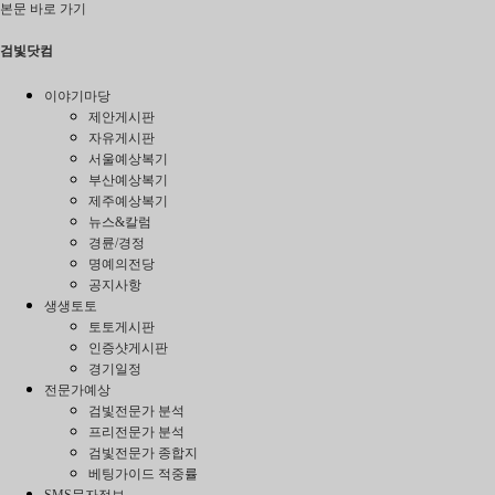
본문 바로 가기
검빛닷컴
이야기마당
제안게시판
자유게시판
서울예상복기
부산예상복기
제주예상복기
뉴스&칼럼
경륜/경정
명예의전당
공지사항
생생토토
토토게시판
인증샷게시판
경기일정
전문가예상
검빛전문가 분석
프리전문가 분석
검빛전문가 종합지
베팅가이드 적중률
SMS문자정보