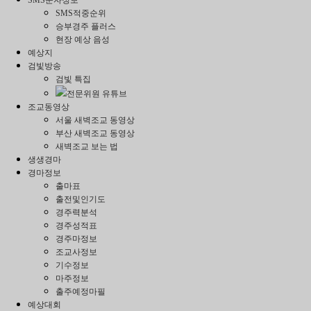
SMS적중순위
승부경주 플러스
현장 예상 음성
예상지
검빛방송
검빛 특집
전문위원 유튜브
조교동영상
서울 새벽조교 동영상
부산 새벽조교 동영상
새벽조교 보는 법
생생경마
경마정보
출마표
출전및인기도
경주력분석
경주성적표
경주마정보
조교사정보
기수정보
마주정보
출주예정마필
예상대회