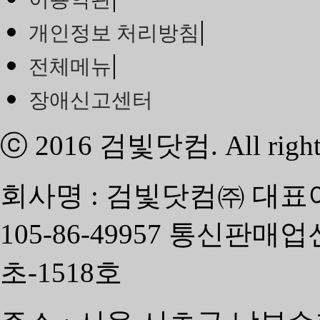
|
개인정보 처리방침
|
전체메뉴
장애신고센터
ⓒ 2016
검빛닷컴
. All righ
회사명 : 검빛닷컴㈜ 대표
105-86-49957 통신판매
초-1518호