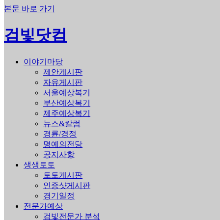
본문 바로 가기
검빛닷컴
이야기마당
제안게시판
자유게시판
서울예상복기
부산예상복기
제주예상복기
뉴스&칼럼
경륜/경정
명예의전당
공지사항
생생토토
토토게시판
인증샷게시판
경기일정
전문가예상
검빛전문가 분석