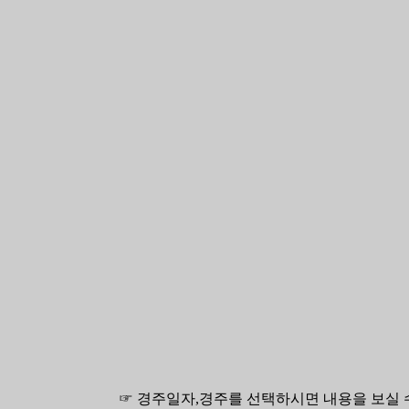
☞ 경주일자,경주를 선택하시면 내용을 보실 