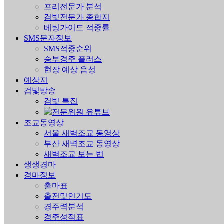
프리전문가 분석
검빛전문가 종합지
베팅가이드 적중률
SMS문자정보
SMS적중순위
승부경주 플러스
현장 예상 음성
예상지
검빛방송
검빛 특집
전문위원 유튜브
조교동영상
서울 새벽조교 동영상
부산 새벽조교 동영상
새벽조교 보는 법
생생경마
경마정보
출마표
출전및인기도
경주력분석
경주성적표