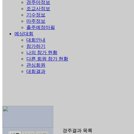
경주마정보
조교사정보
기수정보
마주정보
출주예정마필
예상대회
대회안내
참가하기
나의 참가 현황
다른 회원 참가 현황
관심회원
대회결과
경주결과 목록