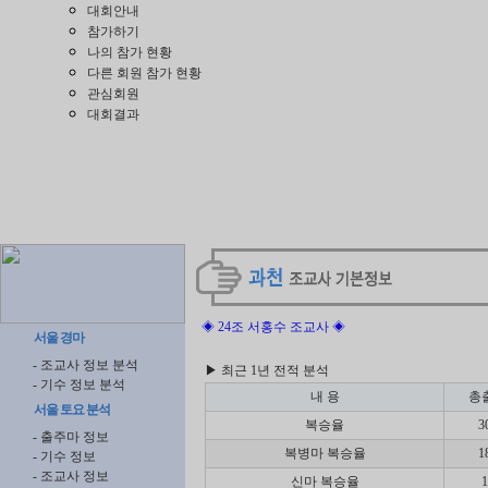
대회안내
참가하기
나의 참가 현황
다른 회원 참가 현황
관심회원
대회결과
◈ 24조 서홍수 조교사 ◈
서울 경마
- 조교사 정보 분석
▶ 최근 1년 전적 분석
- 기수 정보 분석
내 용
총
서울 토요 분석
복승율
3
- 출주마 정보
복병마 복승율
1
- 기수 정보
- 조교사 정보
신마 복승율
1