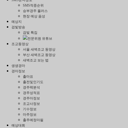
SMS적중순위
승부경주 플러스
현장 예상 음성
예상지
검빛방송
검빛 특집
전문위원 유튜브
조교동영상
서울 새벽조교 동영상
부산 새벽조교 동영상
새벽조교 보는 법
생생경마
경마정보
출마표
출전및인기도
경주력분석
경주성적표
경주마정보
조교사정보
기수정보
마주정보
출주예정마필
예상대회