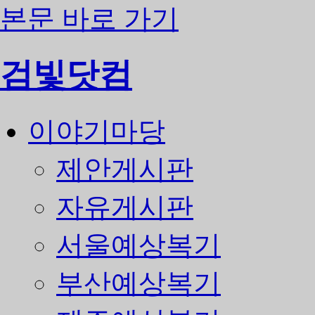
본문 바로 가기
검빛닷컴
이야기마당
제안게시판
자유게시판
서울예상복기
부산예상복기