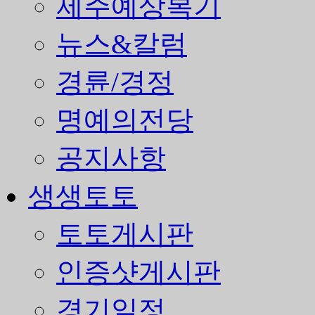
제주예상복기
뉴스&칼럼
경륜/경정
명예의전당
공지사항
생생토토
토토게시판
인증샷게시판
경기일정