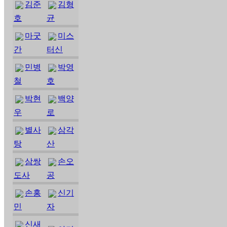
김준
김형
호
균
마굿
미스
간
터신
민병
박영
철
호
박현
백양
우
로
별사
삼각
탕
산
삼쌍
손오
도사
공
손홍
신기
민
자
신새