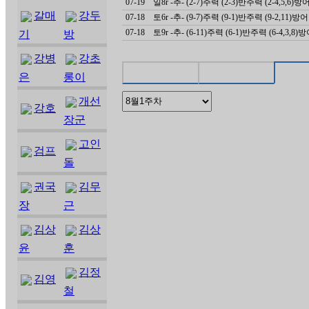
07-19
일8r -추- (2-7)주력 (2-3)반주력 (2-4,5,6)방
갈매
강두
07-18
토6r -추- (9-7)주력 (9-1)반주력 (9-2,11)방어
07-18
토9r -추- (6-11)주력 (6-1)반주력 (6-4,3,8)
기
방
강병
강초
은
롱이
개선
강호
장군
고인
검프
돌
권국
김무
장
근
김상
김상
윤
훈
김정
김영
철