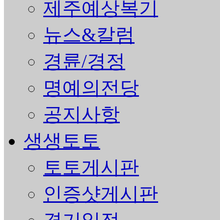
제주예상복기
뉴스&칼럼
경륜/경정
명예의전당
공지사항
생생토토
토토게시판
인증샷게시판