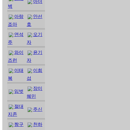
아더
벽
아랑
안선
조아
호
연석
오기
주
자
와이
윤기
즈런
자
이태
이희
복
섭
장미
임벗
혜민
절대
주신
지존
짱구
천하