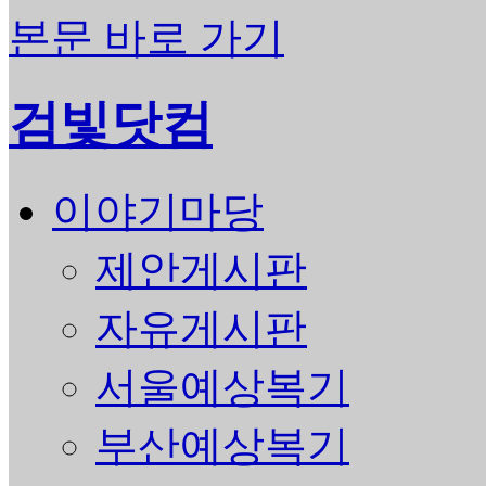
본문 바로 가기
검빛닷컴
이야기마당
제안게시판
자유게시판
서울예상복기
부산예상복기