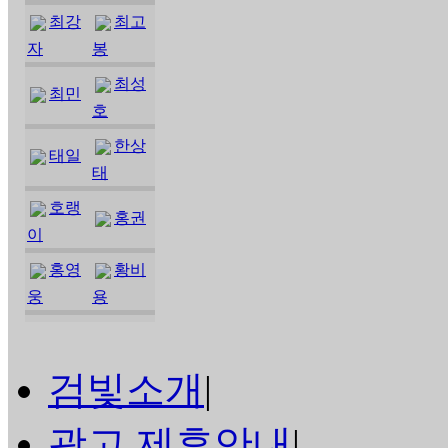
최강
최고
자
봉
최성
최민
호
한상
태일
태
호랭
홍권
이
홍영
황비
웅
용
검빛소개
|
광고,제휴안내
|