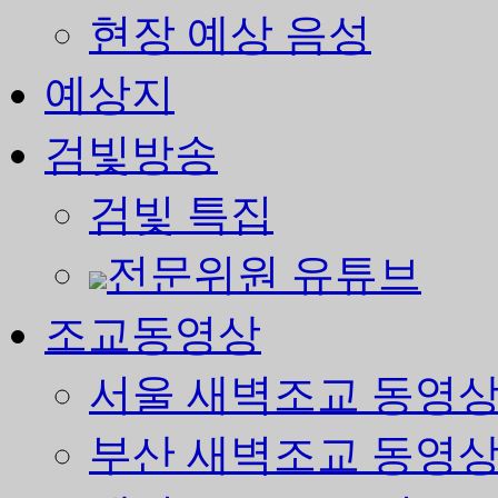
현장 예상 음성
예상지
검빛방송
검빛 특집
전문위원 유튜브
조교동영상
서울 새벽조교 동영
부산 새벽조교 동영