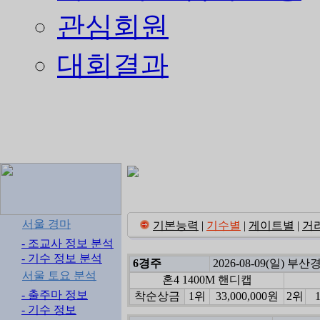
관심회원
대회결과
서울 경마
기본능력
|
기수별
|
게이트별
|
거
- 조교사 정보 분석
- 기수 정보 분석
6경주
2026-08-09(일) 부
서울 토요 분석
혼4 1400M 핸디캡
- 출주마 정보
착순상금
1위
33,000,000원
2위
- 기수 정보