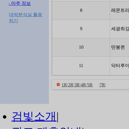
- 마주 정보
8
레몬트
대박분석실 활용
하기
9
세광최
10
딴봉퀸
11
닥터루
1R
|
2R
|
3R
|
4R
|
5R
|
6R
|
7R
|
검빛소개
|