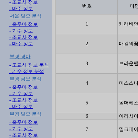
- 조교사 정보
번호
마
- 마주 정보
서울 일요 분석
1
케러비
- 출주마 정보
- 기수 정보
- 조교사 정보
- 마주 정보
2
대길의
부경 경마
3
브라운
- 조교사 정보 분석
- 기수 정보 분석
부경 금요 분석
4
미스스
- 출주마 정보
- 기수 정보
- 조교사 정보
5
올더베
- 마주 정보
부경 일요 분석
6
아라치
- 출주마 정보
- 기수 정보
7
밀크데
- 조교사 정보