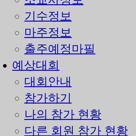
기수정보
마주정보
출주예정마필
예상대회
대회안내
참가하기
나의 참가 현황
다른 회원 참가 현황