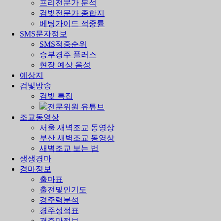
프리전문가 분석
검빛전문가 종합지
베팅가이드 적중률
SMS문자정보
SMS적중순위
승부경주 플러스
현장 예상 음성
예상지
검빛방송
검빛 특집
전문위원 유튜브
조교동영상
서울 새벽조교 동영상
부산 새벽조교 동영상
새벽조교 보는 법
생생경마
경마정보
출마표
출전및인기도
경주력분석
경주성적표
경주마정보