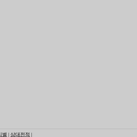
리별
|
상대전적
|