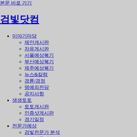
본문 바로 가기
검빛닷컴
이야기마당
제안게시판
자유게시판
서울예상복기
부산예상복기
제주예상복기
뉴스&칼럼
경륜/경정
명예의전당
공지사항
생생토토
토토게시판
인증샷게시판
경기일정
전문가예상
검빛전문가 분석