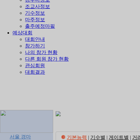
조교사정보
기수정보
마주정보
출주예정마필
예상대회
대회안내
참가하기
나의 참가 현황
다른 회원 참가 현황
관심회원
대회결과
서울 경마
기본능력
|
기수별
|
게이트별
|
거