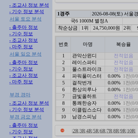
- 조교사 정보 분석
- 기수 정보 분석
1경주
2026-08-08(토) 서
서울 토요 분석
국6 1000M 별정A
- 출주마 정보
착순상금
1위
24,750,000원
2위
- 기수 정보
- 조교사 정보
번호
마명
복승율
- 마주 정보
서울 일요 분석
1
관악산윈디
전적없음
- 출주마 정보
2
레이스파티
전적없음
- 기수 정보
3
풀스트라이크
전적없음
- 조교사 정보
4
파워풀미스터
0.00%
1전(0/0
- 마주 정보
5
걸작번개
0.00%
1전(0/0
6
환상의루나
0.00%
1전(0/0
부경 경마
7
금빛올하트
전적없음
- 조교사 정보 분석
8
통쾌한승자
0.00%
1전(0/0
- 기수 정보 분석
9
이클립스소다
0.00%
1전(0/0
10
남경스피닝
0.00%
1전(0/0
부경 금요 분석
- 출주마 정보
1R
|
2R
|
3R
|
4R
|
5R
|
6R
|
7R
|
8R
|
9R
|
10R
|
- 기수 정보