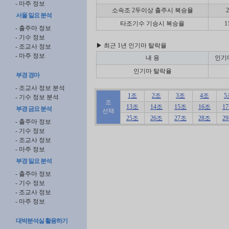
- 마주 정보
소속조 2두이상 출주시 복승율
2
서울 일요 분석
타조기수 기승시 복승율
1
- 출주마 정보
- 기수 정보
▶ 최근 1년 인기마 탈락율
- 조교사 정보
- 마주 정보
내 용
인기
인기마 탈락율
부경 경마
- 조교사 정보 분석
1조
2조
3조
4조
5
- 기수 정보 분석
조
13조
14조
15조
16조
1
부경 금요 분석
선택
25조
26조
27조
28조
2
- 출주마 정보
- 기수 정보
- 조교사 정보
- 마주 정보
부경 일요 분석
- 출주마 정보
- 기수 정보
- 조교사 정보
- 마주 정보
대박분석실 활용하기