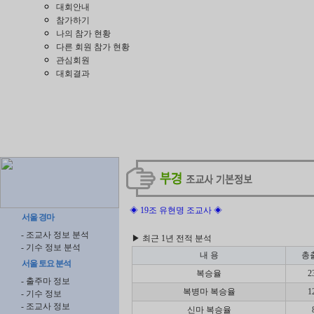
대회안내
참가하기
나의 참가 현황
다른 회원 참가 현황
관심회원
대회결과
◈ 19조 유현명 조교사 ◈
서울 경마
- 조교사 정보 분석
▶ 최근 1년 전적 분석
- 기수 정보 분석
내 용
총
서울 토요 분석
복승율
2
- 출주마 정보
복병마 복승율
1
- 기수 정보
- 조교사 정보
신마 복승율