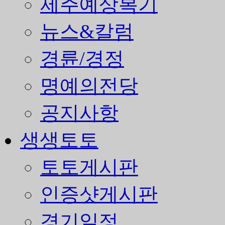
제주예상복기
뉴스&칼럼
경륜/경정
명예의전당
공지사항
생생토토
토토게시판
인증샷게시판
경기일정