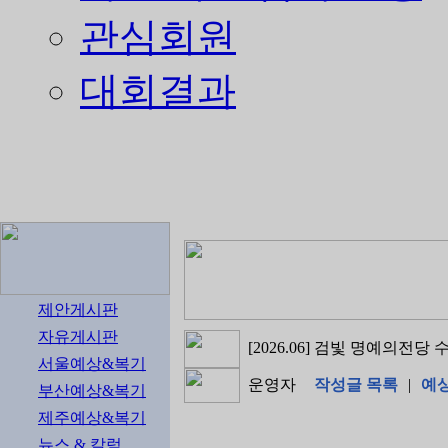
관심회원
대회결과
제안게시판
자유게시판
[2026.06] 검빛 명예의전당
서울예상&복기
운영자
작성글 목록
|
예
부산예상&복기
제주예상&복기
뉴스 & 칼럼