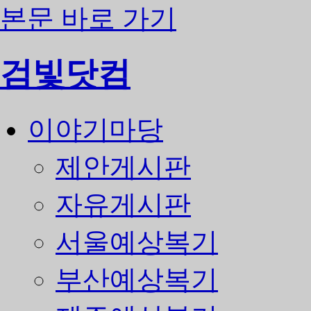
본문 바로 가기
검빛닷컴
이야기마당
제안게시판
자유게시판
서울예상복기
부산예상복기